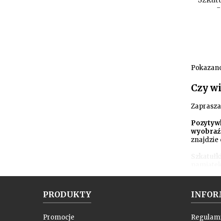
-
Pokazano 
Czy wi
Zaprasza
Pozytyw
wyobraźn
znajdzie
Szkatułk
pamiątek
pokoju T
chwilami
magii i 
PRODUKTY
INFOR
Promocje
Regulam