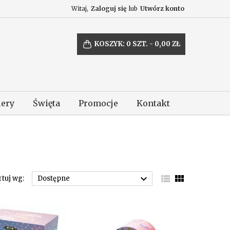
Witaj,
Zaloguj się
lub
Utwórz konto
KOSZYK:
0
SZT. - 0,00 ZŁ
lery
Święta
Promocje
Kontakt



rtuj wg:
Dostępne