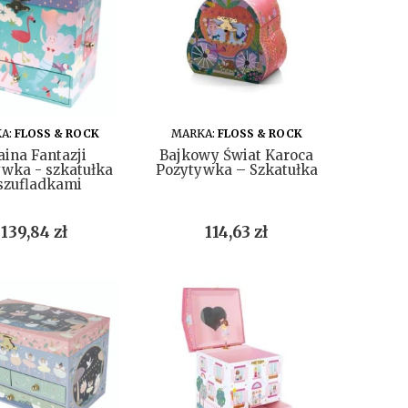
DO KOSZYKA
DO KOSZYKA
A:
FLOSS & ROCK
MARKA:
FLOSS & ROCK
aina Fantazji
Bajkowy Świat Karoca
wka - szkatułka
Pozytywka – Szkatułka
 szufladkami
Cena
Cena
139,84 zł
114,63 zł