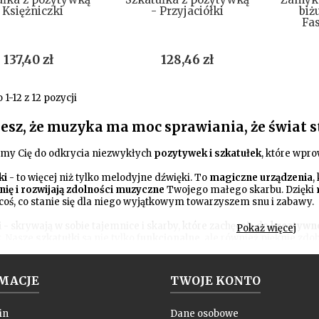
 Księżniczki
- Przyjaciółki
biż
Fa
Cena
Cena
137,40 zł
128,46 zł
1-12 z 12 pozycji
esz, że muzyka ma moc sprawiania, że świat st
my Cię do odkrycia niezwykłych
pozytywek i szkatułek
, które wpr
ki
- to więcej niż tylko melodyjne dźwięki. To
magiczne urządzenia
,
ię i rozwijają zdolności muzyczne
Twojego małego skarbu. Dzięki
 coś, co stanie się dla niego wyjątkowym towarzyszem snu i zabawy.
i
- skrywają w sobie tajemnice i skarby, które zachęcają do
kreatywn
Pokaż więcej
. Nasze
szkatułki
są nie tylko
funkcjonalne
, ale również pięknie zdo
wojego dziecka. Gwarantujemy
wysoką jakość i bezpieczeństwo
nas
 spędzonymi z Twoim dzieckiem. Odkryj teraz naszą kolekcję
pozyt
radości dla Twojego malucha!
MACJE
TWOJE KONTO
in
Dane osobowe