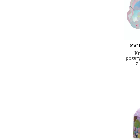
MAR
Kr
pozyt
z