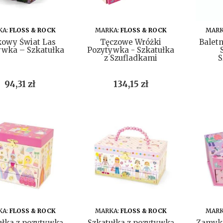
DO KOSZYKA
DO KOSZYKA
KA:
FLOSS & ROCK
MARKA:
FLOSS & ROCK
MARK
kowy Świat Las
Tęczowe Wróżki
Balet
ywka – Szkatułka
Pozytywka - Szkatułka
z Szufladkami
S
Cena
Cena
94,31 zł
134,15 zł
DO KOSZYKA
DO KOSZYKA
KA:
FLOSS & ROCK
MARKA:
FLOSS & ROCK
MARK
ułka z pozytywką
Szkatułka z pozytywką
Zamyka