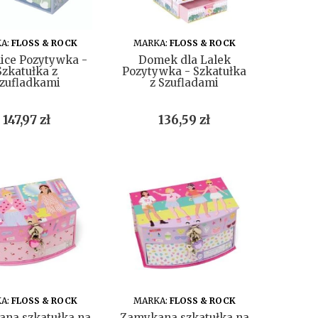
DO KOSZYKA
DO KOSZYKA
A:
FLOSS & ROCK
MARKA:
FLOSS & ROCK
nice Pozytywka -
Domek dla Lalek
Szkatułka z
Pozytywka - Szkatułka
zufladkami
z Szufladami
Cena
Cena
147,97 zł
136,59 zł
DO KOSZYKA
DO KOSZYKA
A:
FLOSS & ROCK
MARKA:
FLOSS & ROCK
na szkatułka na
Zamykana szkatułka na