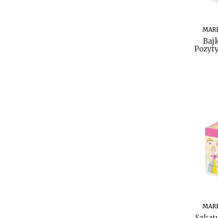
MAR
Baj
Pozyt
MAR
Szkat