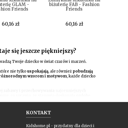
uterię GLAM -
biżuterię FAB - Fashion
shion Friends
Friends
Cena
Cena
60,16 zł
60,16 zł
aje się jeszcze piękniejszy?
owadzą Twoje dziecko w świat czarów i marzeń.
 które nie tylko
uspokajają
, ale również
pobudzają
różnorodnym wzorom i motywom
, każde dziecko
ej zabawy i przechowywania
najcenniejszych
bione, co sprawia, że stanowią doskonałą
ozdobę
zych produktów, abyś mógł spokojnie cieszyć się
ywek i szkatułek
, i spraw, by każdy dzień był pełen
KONTAKT
Kidshome.pl - przydatny dla dzieci i