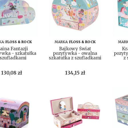
DO KOSZYKA
DO KOSZYKA
KA:
FLOSS & ROCK
MARKA:
FLOSS & ROCK
MARK
aina Fantazji
Bajkowy Świat
Kr
ywka - szkatułka
pozytywka - owalna
pozyty
 szufladkami
szkatułka z szufladkami
z
Cena
Cena
130,08 zł
134,15 zł