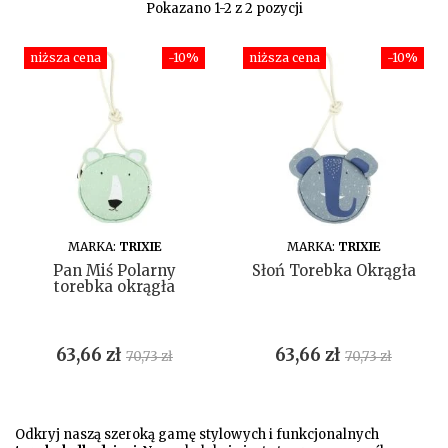
Pokazano 1-2 z 2 pozycji
niższa cena
-10%
niższa cena
-10%
DO KOSZYKA
DO KOSZYKA
MARKA:
TRIXIE
MARKA:
TRIXIE
Pan Miś Polarny
Słoń Torebka Okrągła
torebka okrągła
Cena
Cena
Cena
Cena
63,66 zł
63,66 zł
70,73 zł
70,73 zł
podstawowa
podstawow
Odkryj naszą szeroką gamę stylowych i funkcjonalnych