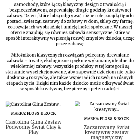
samochody, które łączą klasyczny design z trwałością i
bezpieczeństwem, zapewniając długie godziny kreatywnej
zabawy. Dzieci, które lubią odgrywać różne role, znajdą figurki
postaci, zwierząt, zestawy do zabawy w dom, sklep czy farmę,
co rozwija ich wyobraźnię i umiejętności społeczne. W naszej
ofercie znajdują się również zabawki sensoryczne, które w
sposób interaktywny wspierają rozwój zmysłów dziecka, ucząc
przez zabawę.
Miłośnikom klasycznych rozwiązań polecamy drewniane
zabawki – trwałe, ekologiczne i pięknie wykonane, idealne do
wieloletniej zabawy. Wszystkie produkty w tej kategorii są
starannie wyselekcjonowane, aby zapewnić dzieciom nie tylko
doskonałą rozrywkę, ale także wspierać ich rozwój na różnych
etapach życia. Dzięki nim każde dziecko może odkrywać świat
w sposób kreatywny, bezpieczny i pełen radości.
DO KOSZYKA
MARKA:
FLOSS & ROCK
DO KOSZYKA
MARKA:
FLOSS & ROCK
Ciastolina Glina Zestaw
Podwodny Świat Clay &
Zaczarowany Świat
Play
kreatywny zestaw
magnetyczny