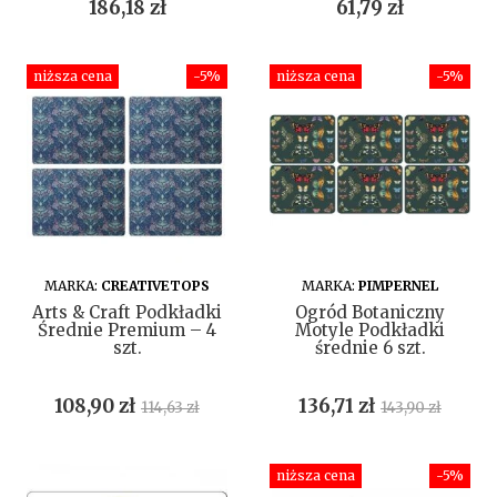
Cena
Cena
186,18 zł
61,79 zł
niższa cena
-5%
niższa cena
-5%
DO KOSZYKA
DO KOSZYKA
MARKA:
CREATIVETOPS
MARKA:
PIMPERNEL
Arts & Craft Podkładki
Ogród Botaniczny
Średnie Premium – 4
Motyle Podkładki
szt.
średnie 6 szt.
Cena
Cena
Cena
Cena
108,90 zł
136,71 zł
114,63 zł
143,90 zł
podstawowa
podstawowa
niższa cena
-5%