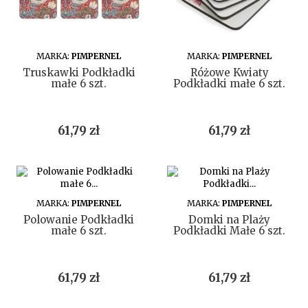
DO KOSZYKA
DO KOSZYKA
MARKA:
PIMPERNEL
MARKA:
PIMPERNEL
Truskawki Podkładki
Różowe Kwiaty
małe 6 szt.
Podkładki małe 6 szt.
Cena
Cena
61,79 zł
61,79 zł
DO KOSZYKA
DO KOSZYKA
MARKA:
PIMPERNEL
MARKA:
PIMPERNEL
Polowanie Podkładki
Domki na Plaży
małe 6 szt.
Podkładki Małe 6 szt.
Cena
Cena
61,79 zł
61,79 zł