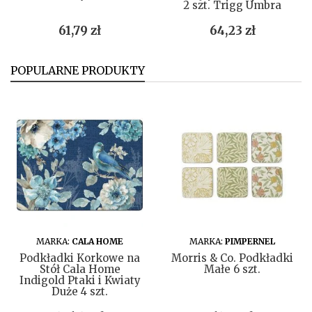
2 szt. Trigg Umbra
Cena
Cena
61,79 zł
64,23 zł
POPULARNE PRODUKTY
DO KOSZYKA
DO KOSZYKA
MARKA:
CALA HOME
MARKA:
PIMPERNEL
Podkładki Korkowe na
Morris & Co. Podkładki
Stół Cala Home
Małe 6 szt.
Indigold Ptaki i Kwiaty
Duże 4 szt.