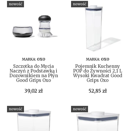
nowość
nowość
DO KOSZYKA
DO KOSZYKA
MARKA:
OXO
MARKA:
OXO
Szczotka do Mycia
Pojemnik Kuchenny
Naczyń z Podstawką i
POP do Żywności 2,1 L
Dozownikiem na Płyn
Wysoki Kwadrat Good
Good Grips Oxo
Grips Oxo
Cena
Cena
39,02 zł
52,85 zł
nowość
nowość