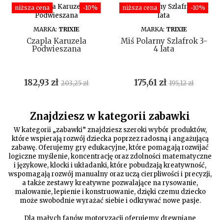
niższa cena
-10%
niższa cena
-10%
DO KOSZYKA
DO KOSZYKA
MARKA:
TRIXIE
MARKA:
TRIXIE
Czapla Karuzela
Miś Polarny Szlafrok 3-
Podwieszana
4 lata
Cena
Cena
Cena
Cena
182,93 zł
175,61 zł
203,25 zł
195,12 zł
podstawowa
podstawow
Znajdziesz w kategorii zabawki
W kategorii „zabawki” znajdziesz szeroki wybór produktów,
które wspierają rozwój dziecka poprzez radosną i angażującą
zabawę. Oferujemy gry edukacyjne, które pomagają rozwijać
logiczne myślenie, koncentrację oraz zdolności matematyczne
i językowe, klocki i układanki, które pobudzają kreatywność,
wspomagają rozwój manualny oraz uczą cierpliwości i precyzji,
a także zestawy kreatywne pozwalające na rysowanie,
malowanie, lepienie i konstruowanie, dzięki czemu dziecko
może swobodnie wyrażać siebie i odkrywać nowe pasje.
Dla małych fanów motoryzacji oferujemy drewniane