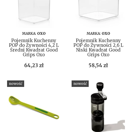
DO KOSZYKA
DO KOSZYKA
MARKA:
OXO
MARKA:
OXO
Pojemnik Kuchenny
Pojemnik Kuchenny
POP do Żywności 4,2 L
POP do Żywności 2,6 L
Średni Kwadrat Good
Niski Kwadrat Good
Grips Oxo
Grips Oxo
Cena
Cena
64,23 zł
58,54 zł
nowość
nowość