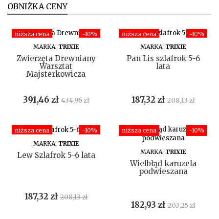
OBNIŻKA CENY
niższa cena
-10%
niższa cena
-10%
DO KOSZYKA
DO KOSZYKA
MARKA:
TRIXIE
MARKA:
TRIXIE
Zwierzęta Drewniany
Pan Lis szlafrok 5-6
Warsztat
lata
Majsterkowicza
Cena
Cena
Cena
Cena
391,46 zł
187,32 zł
434,96 zł
208,13 zł
podstawowa
podstawowa
niższa cena
-10%
niższa cena
-10%
DO KOSZYKA
MARKA:
TRIXIE
DO KOSZYKA
MARKA:
TRIXIE
Lew Szlafrok 5-6 lata
Wielbłąd karuzela
podwieszana
Cena
Cena
187,32 zł
208,13 zł
Cena
Cena
182,93 zł
203,25 zł
podstawowa
podstawowa