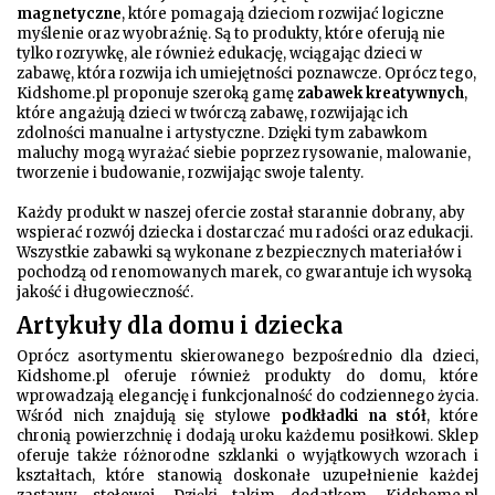
magnetyczne
, które pomagają dzieciom rozwijać logiczne
myślenie oraz wyobraźnię. Są to produkty, które oferują nie
tylko rozrywkę, ale również edukację, wciągając dzieci w
zabawę, która rozwija ich umiejętności poznawcze. Oprócz tego,
Kidshome.pl proponuje szeroką gamę
zabawek kreatywnych
,
które angażują dzieci w twórczą zabawę, rozwijając ich
zdolności manualne i artystyczne. Dzięki tym zabawkom
maluchy mogą wyrażać siebie poprzez rysowanie, malowanie,
tworzenie i budowanie, rozwijając swoje talenty.
Każdy produkt w naszej ofercie został starannie dobrany, aby
wspierać rozwój dziecka i dostarczać mu radości oraz edukacji.
Wszystkie zabawki są wykonane z bezpiecznych materiałów i
pochodzą od renomowanych marek, co gwarantuje ich wysoką
jakość i długowieczność.
Artykuły dla domu i dziecka
Oprócz asortymentu skierowanego bezpośrednio dla dzieci,
Kidshome.pl oferuje również produkty do domu, które
wprowadzają elegancję i funkcjonalność do codziennego życia.
Wśród nich znajdują się stylowe
podkładki na stół
, które
chronią powierzchnię i dodają uroku każdemu posiłkowi. Sklep
oferuje także różnorodne szklanki o wyjątkowych wzorach i
kształtach, które stanowią doskonałe uzupełnienie każdej