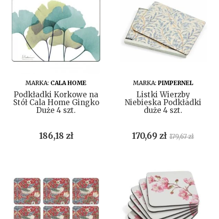
DO KOSZYKA
DO KOSZYKA
MARKA:
CALA HOME
MARKA:
PIMPERNEL
Podkładki Korkowe na
Listki Wierzby
Stół Cala Home Gingko
Niebieska Podkładki
Duże 4 szt.
duże 4 szt.
Cena
Cena
Cena
186,18 zł
170,69 zł
179,67 zł
podstawow