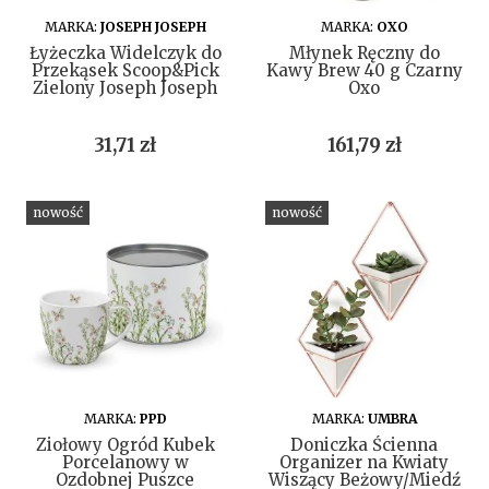
DO KOSZYKA
DO KOSZYKA
MARKA:
JOSEPH JOSEPH
MARKA:
OXO
Łyżeczka Widelczyk do
Młynek Ręczny do
Przekąsek Scoop&Pick
Kawy Brew 40 g Czarny
Zielony Joseph Joseph
Oxo
Cena
Cena
31,71 zł
161,79 zł
nowość
nowość
DO KOSZYKA
DO KOSZYKA
MARKA:
PPD
MARKA:
UMBRA
Ziołowy Ogród Kubek
Doniczka Ścienna
Porcelanowy w
Organizer na Kwiaty
Ozdobnej Puszce
Wiszący Beżowy/Miedź