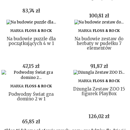
Cena
83,74 zł
Cena
100,81 zł
DO KOSZYKA
DO KOSZYKA
MARKA:
FLOSS & ROCK
MARKA:
FLOSS & ROCK
Na budowie puzzle dla
Na budowie zestaw do
początkujących 4 w 1
herbaty w pudełku 7
elementów
Cena
Cena
47,15 zł
91,87 zł
DO KOSZYKA
MARKA:
FLOSS & ROCK
DO KOSZYKA
MARKA:
FLOSS & ROCK
Dżungla Zestaw ZOO 15
figurek PlayBox
Podwodny Świat gra
domino 2 w 1
Cena
126,02 zł
Cena
65,85 zł