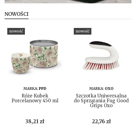
NOWOŚCI
nowość
nowość
DO KOSZYKA
DO KOSZYKA
MARKA:
PPD
MARKA:
OXO
Róże Kubek
Szczotka Uniwersalna
Porcelanowy 450 ml
do Sprzątania Fug Good
Grips Oxo
Cena
Cena
38,21 zł
22,76 zł