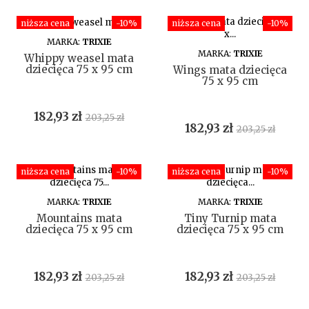
niższa cena
-10%
niższa cena
-10%
DO KOSZYKA
MARKA:
TRIXIE
DO KOSZYKA
MARKA:
TRIXIE
Whippy weasel mata
dziecięca 75 x 95 cm
Wings mata dziecięca
75 x 95 cm
Cena
Cena
182,93 zł
203,25 zł
Cena
Cena
182,93 zł
203,25 zł
podstawowa
podstawowa
niższa cena
-10%
niższa cena
-10%
DO KOSZYKA
DO KOSZYKA
MARKA:
TRIXIE
MARKA:
TRIXIE
Mountains mata
Tiny Turnip mata
dziecięca 75 x 95 cm
dziecięca 75 x 95 cm
Cena
Cena
Cena
Cena
182,93 zł
182,93 zł
203,25 zł
203,25 zł
podstawowa
podstawowa