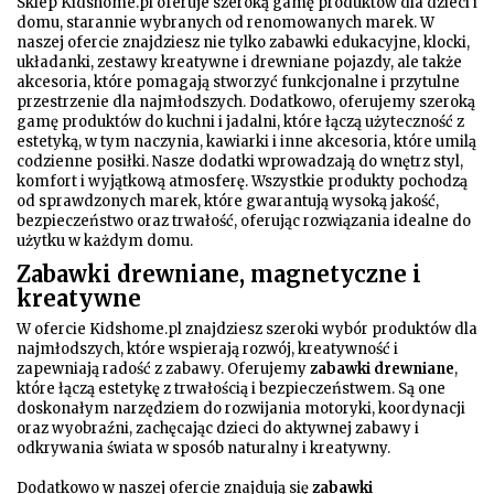
Sklep Kidshome.pl oferuje szeroką gamę produktów dla dzieci i
domu, starannie wybranych od renomowanych marek. W
naszej ofercie znajdziesz nie tylko zabawki edukacyjne, klocki,
układanki, zestawy kreatywne i drewniane pojazdy, ale także
akcesoria, które pomagają stworzyć funkcjonalne i przytulne
przestrzenie dla najmłodszych. Dodatkowo, oferujemy szeroką
gamę produktów do kuchni i jadalni, które łączą użyteczność z
estetyką, w tym naczynia, kawiarki i inne akcesoria, które umilą
codzienne posiłki. Nasze dodatki wprowadzają do wnętrz styl,
komfort i wyjątkową atmosferę. Wszystkie produkty pochodzą
od sprawdzonych marek, które gwarantują wysoką jakość,
bezpieczeństwo oraz trwałość, oferując rozwiązania idealne do
użytku w każdym domu.
Zabawki drewniane, magnetyczne i
kreatywne
W ofercie Kidshome.pl znajdziesz szeroki wybór produktów dla
najmłodszych, które wspierają rozwój, kreatywność i
zapewniają radość z zabawy. Oferujemy
zabawki drewniane
,
które łączą estetykę z trwałością i bezpieczeństwem. Są one
doskonałym narzędziem do rozwijania motoryki, koordynacji
oraz wyobraźni, zachęcając dzieci do aktywnej zabawy i
odkrywania świata w sposób naturalny i kreatywny.
Dodatkowo w naszej ofercie znajdują się
zabawki