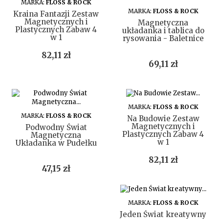
MARKA:
FLOSS & ROCK
DO KOSZYKA
MARKA:
FLOSS & ROCK
Kraina Fantazji Zestaw
Magnetycznych i
Magnetyczna
Plastycznych Zabaw 4
układanka i tablica do
w 1
rysowania - Baletnice
Cena
82,11 zł
Cena
69,11 zł
DO KOSZYKA
MARKA:
FLOSS & ROCK
DO KOSZYKA
MARKA:
FLOSS & ROCK
Na Budowie Zestaw
Magnetycznych i
Podwodny Świat
Plastycznych Zabaw 4
Magnetyczna
w 1
Układanka w Pudełku
Cena
82,11 zł
Cena
47,15 zł
DO KOSZYKA
MARKA:
FLOSS & ROCK
Jeden Świat kreatywny