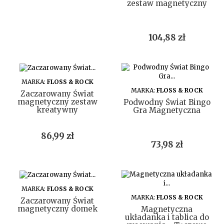
zestaw magnetyczny
Cena
104,88 zł
DO KOSZYKA
MARKA:
FLOSS & ROCK
DO KOSZYKA
MARKA:
FLOSS & ROCK
Zaczarowany Świat
magnetyczny zestaw
Podwodny Świat Bingo
kreatywny
Gra Magnetyczna
Cena
86,99 zł
Cena
73,98 zł
DO KOSZYKA
MARKA:
FLOSS & ROCK
DO KOSZYKA
MARKA:
FLOSS & ROCK
Zaczarowany Świat
magnetyczny domek
Magnetyczna
układanka i tablica do