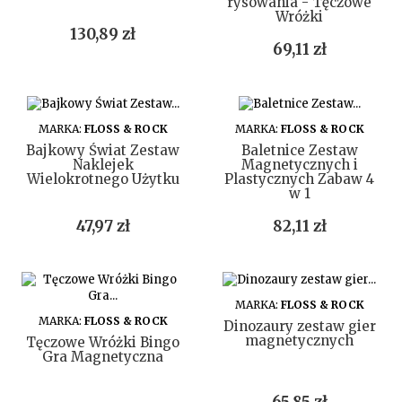
rysowania - Tęczowe
Wróżki
Cena
130,89 zł
Cena
69,11 zł
DO KOSZYKA
DO KOSZYKA
MARKA:
FLOSS & ROCK
MARKA:
FLOSS & ROCK
Bajkowy Świat Zestaw
Baletnice Zestaw
Naklejek
Magnetycznych i
Wielokrotnego Użytku
Plastycznych Zabaw 4
w 1
Cena
Cena
47,97 zł
82,11 zł
DO KOSZYKA
MARKA:
FLOSS & ROCK
DO KOSZYKA
MARKA:
FLOSS & ROCK
Dinozaury zestaw gier
magnetycznych
Tęczowe Wróżki Bingo
Gra Magnetyczna
Cena