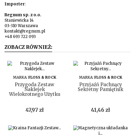
Importer
:
Regnum sp. z o.o.
Staniewicka 14
03-310 Warszawa
kontakt@regnum.pl
+48 693 722 093
ZOBACZ RÓWNIEŻ:
DO KOSZYKA
DO KOSZYKA
MARKA:
FLOSS & ROCK
MARKA:
FLOSS & ROCK
Przygoda Zestaw
Przyjaźń Pachnący
Naklejek
Sekretny Pamiętnik
Wielokrotnego Użytku
Cena
Cena
47,97 zł
41,46 zł
DO KOSZYKA