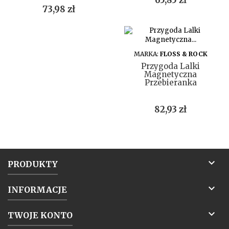
65,85 zł
Cena
73,98 zł
DO KOSZYKA
MARKA:
FLOSS & ROCK
Przygoda Lalki
Magnetyczna
Przebieranka
Cena
82,93 zł

PRODUKTY

INFORMACJE

TWOJE KONTO