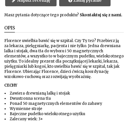
Napisz recenzję
Zadaj pytanie
Masz pytania dotyczące tego produktu?
Skontaktuj się z nami.
OPIS
Florence uwielbia bawić się w szpital. Czy Ty też? Przebierz ją
za lekarza, pielęgniarkę, pacjenta i nie tylko
. Jedna drewniana
lalka i stojak, dwa tła do wyboru i 50 magnetycznych
elementów, a wszystko to w bajecznym pudełku, wielokrotnego
użytku. To idealny prezent dla początkującej lekarki, lekarza,
pielęgniarki lub kogoś, kto uwielbia bawić się w szpital, tak jak
Florence. Ubierając Florence, dzieci ćwiczą koordynację
wzrokowo-ruchową oraz rozwijają wyobraźnię.
CECHY
Zawiera drewnianą lalkę i stojak
Dwustronna scena tła
Ponad 50 magnetycznych elementów do zabawy
Wymienne stroje
Bajeczne pudełko wielokrotnego użytku
Zalecany wiek: 3+