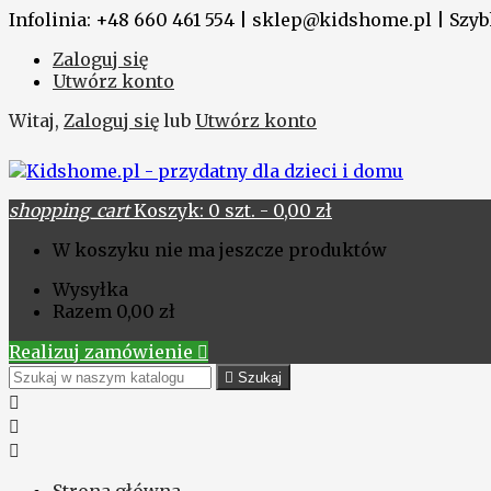
Infolinia: +48 660 461 554 | sklep@kidshome.pl | Szybk
Zaloguj się
Utwórz konto
Witaj,
Zaloguj się
lub
Utwórz konto
shopping_cart
Koszyk:
0
szt. - 0,00 zł
W koszyku nie ma jeszcze produktów
Wysyłka
Razem
0,00 zł
Realizuj zamówienie


Szukaj


