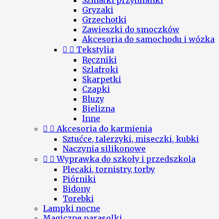
Szmatki przytulanki
Gryzaki
Grzechotki
Zawieszki do smoczków
Akcesoria do samochodu i wózka


Tekstylia
Ręczniki
Szlafroki
Skarpetki
Czapki
Bluzy
Bielizna
Inne


Akcesoria do karmienia
Sztućce, talerzyki, miseczki, kubki
Naczynia silikonowe


Wyprawka do szkoły i przedszkola
Plecaki, tornistry, torby
Piórniki
Bidony
Torebki
Lampki nocne
Magiczne parasolki