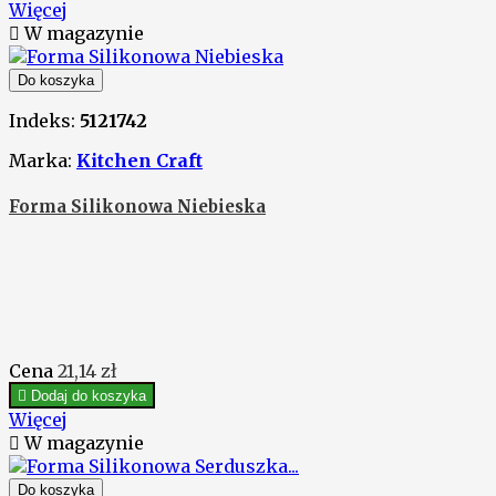
Więcej

W magazynie
Do koszyka
Indeks:
5121742
Marka:
Kitchen Craft
Forma Silikonowa Niebieska
Cena
21,14 zł

Dodaj do koszyka
Więcej

W magazynie
Do koszyka