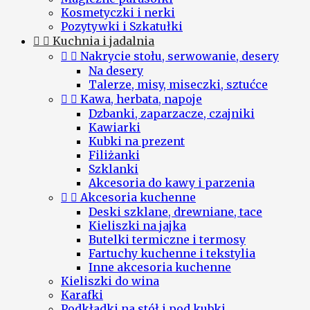
Kosmetyczki i nerki
Pozytywki i Szkatułki


Kuchnia i jadalnia


Nakrycie stołu, serwowanie, desery
Na desery
Talerze, misy, miseczki, sztućce


Kawa, herbata, napoje
Dzbanki, zaparzacze, czajniki
Kawiarki
Kubki na prezent
Filiżanki
Szklanki
Akcesoria do kawy i parzenia


Akcesoria kuchenne
Deski szklane, drewniane, tace
Kieliszki na jajka
Butelki termiczne i termosy
Fartuchy kuchenne i tekstylia
Inne akcesoria kuchenne
Kieliszki do wina
Karafki
Podkładki na stół i pod kubki