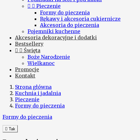


Pieczenie
Formy do pieczenia
Rękawy i akcesoria cukiernicze
Akcesoria do pieczenia
Pojemniki kuchenne
Akcesoria dekoracyjne i dodatki
Bestsellery


Święta
Boże Narodzenie
Wielkanoc
Promocje
Kontakt
Strona główna
Kuchnia i jadalnia
Pieczenie
Formy do pieczenia
Formy do pieczenia

Tak