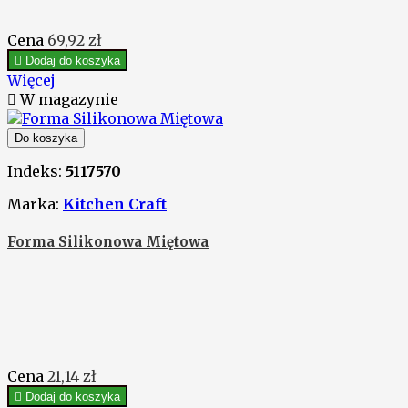
Cena
69,92 zł

Dodaj do koszyka
Więcej

W magazynie
Do koszyka
Indeks:
5117570
Marka:
Kitchen Craft
Forma Silikonowa Miętowa
Cena
21,14 zł

Dodaj do koszyka