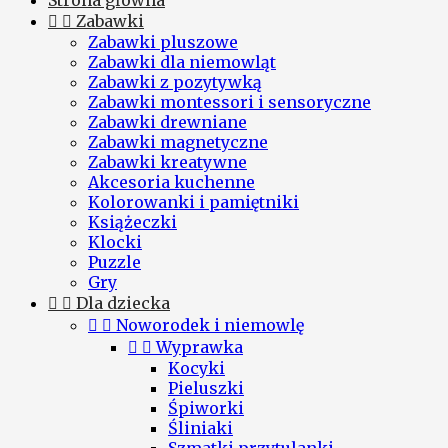
Strona główna


Zabawki
Zabawki pluszowe
Zabawki dla niemowląt
Zabawki z pozytywką
Zabawki montessori i sensoryczne
Zabawki drewniane
Zabawki magnetyczne
Zabawki kreatywne
Akcesoria kuchenne
Kolorowanki i pamiętniki
Książeczki
Klocki
Puzzle
Gry


Dla dziecka


Noworodek i niemowlę


Wyprawka
Kocyki
Pieluszki
Śpiworki
Śliniaki