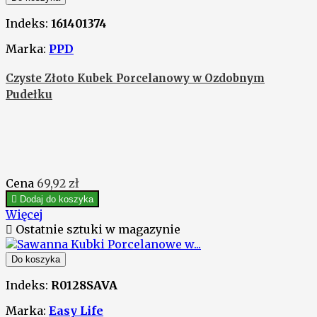
Indeks:
161401374
Marka:
PPD
Czyste Złoto Kubek Porcelanowy w Ozdobnym
Pudełku
Cena
69,92 zł

Dodaj do koszyka
Więcej

Ostatnie sztuki w magazynie
Do koszyka
Indeks:
R0128SAVA
Marka:
Easy Life