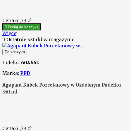
Cena
61,79 zł

Dodaj do koszyka
Więcej

Ostatnie sztuki w magazynie
Do koszyka
Indeks:
604662
Marka:
PPD
Agapant Kubek Porcelanowy w Ozdobnym Pudełku
350 ml
Cena
61,79 zł