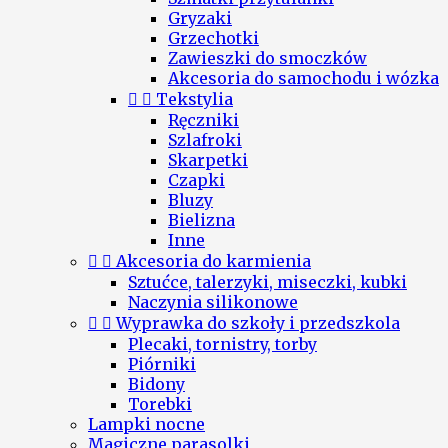
Gryzaki
Grzechotki
Zawieszki do smoczków
Akcesoria do samochodu i wózka


Tekstylia
Ręczniki
Szlafroki
Skarpetki
Czapki
Bluzy
Bielizna
Inne


Akcesoria do karmienia
Sztućce, talerzyki, miseczki, kubki
Naczynia silikonowe


Wyprawka do szkoły i przedszkola
Plecaki, tornistry, torby
Piórniki
Bidony
Torebki
Lampki nocne
Magiczne parasolki