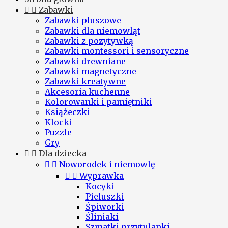


Zabawki
Zabawki pluszowe
Zabawki dla niemowląt
Zabawki z pozytywką
Zabawki montessori i sensoryczne
Zabawki drewniane
Zabawki magnetyczne
Zabawki kreatywne
Akcesoria kuchenne
Kolorowanki i pamiętniki
Książeczki
Klocki
Puzzle
Gry


Dla dziecka


Noworodek i niemowlę


Wyprawka
Kocyki
Pieluszki
Śpiworki
Śliniaki
Szmatki przytulanki