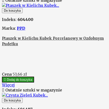

Ostatnie sztuki w magazynie
Do koszyka
Indeks:
604400
Marka:
PPD
Ptaszek w Kielichu Kubek Porcelanowy w Ozdobnym
Pudełku
Cena
53,66 zł

Dodaj do koszyka
Więcej

Ostatnie sztuki w magazynie
Do koszyka