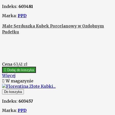
Indeks:
603481
Marka:
PPD
Małe Serduszka Kubek Porcelanowy w Ozdobnym
Pudełku
Cena
63,41 zł

Dodaj do koszyka
Więcej

W magazynie
Do koszyka
Indeks:
603457
Marka:
PPD