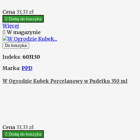
Cena
33,33 zł

Dodaj do koszyka
Więcej

W magazynie
Do koszyka
Indeks:
603130
Marka:
PPD
W Ogrodzie Kubek Porcelanowy w Pudełku 350 ml
Cena
33,33 zł

Dodaj do koszyka