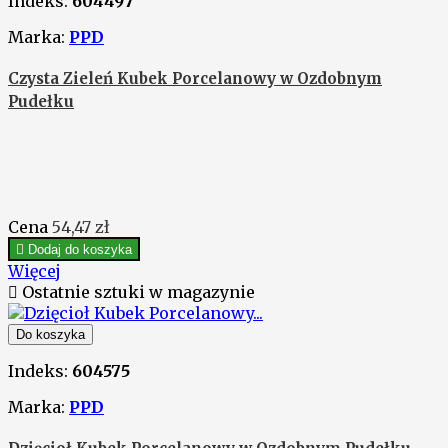
Indeks:
604497
Marka:
PPD
Czysta Zieleń Kubek Porcelanowy w Ozdobnym
Pudełku
Cena
54,47 zł

Dodaj do koszyka
Więcej

Ostatnie sztuki w magazynie
Do koszyka
Indeks:
604575
Marka:
PPD