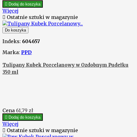

Dodaj do koszyka
Więcej

Ostatnie sztuki w magazynie
Do koszyka
Indeks:
604657
Marka:
PPD
Tulipany Kubek Porcelanowy w Ozdobnym Pudełku
350 ml
Cena
61,79 zł

Dodaj do koszyka
Więcej

Ostatnie sztuki w magazynie