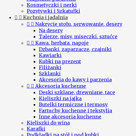
Kosmetyczki i nerki
Pozytywki i Szkatułki


Kuchnia i jadalnia


Nakrycie stołu, serwowanie, desery
Na desery
Talerze, misy, miseczki, sztućce


Kawa, herbata, napoje
Dzbanki, zaparzacze, czajniki
Kawiarki
Kubki na prezent
Filiżanki
Szklanki
Akcesoria do kawy i parzenia


Akcesoria kuchenne
Deski szklane, drewniane, tace
Kieliszki na jajka
Butelki termiczne i termosy
Fartuchy kuchenne i tekstylia
Inne akcesoria kuchenne
Kieliszki do wina
Karafki
Podkładki na stół i pod kubki