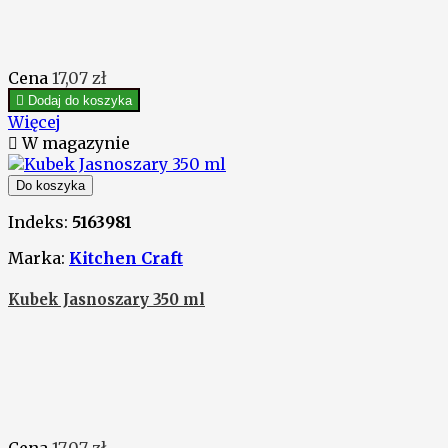
Cena
17,07 zł

Dodaj do koszyka
Więcej

W magazynie
Do koszyka
Indeks:
5163981
Marka:
Kitchen Craft
Kubek Jasnoszary 350 ml
Cena
17,07 zł