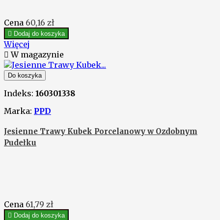
Cena
60,16 zł

Dodaj do koszyka
Więcej

W magazynie
Do koszyka
Indeks:
160301338
Marka:
PPD
Jesienne Trawy Kubek Porcelanowy w Ozdobnym
Pudełku
Cena
61,79 zł

Dodaj do koszyka