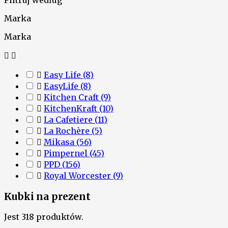
Filtruj według
Marka
Marka



Easy Life
(8)

EasyLife
(8)

Kitchen Craft
(9)

KitchenKraft
(10)

La Cafetiere
(11)

La Rochère
(5)

Mikasa
(56)

Pimpernel
(45)

PPD
(156)

Royal Worcester
(9)
Kubki na prezent
Jest 318 produktów.