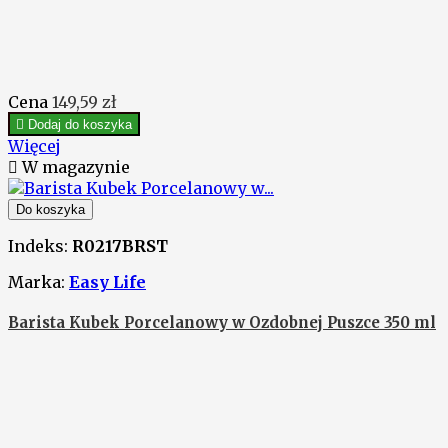
Cena
149,59 zł

Dodaj do koszyka
Więcej

W magazynie
Do koszyka
Indeks:
R0217BRST
Marka:
Easy Life
Barista Kubek Porcelanowy w Ozdobnej Puszce 350 ml