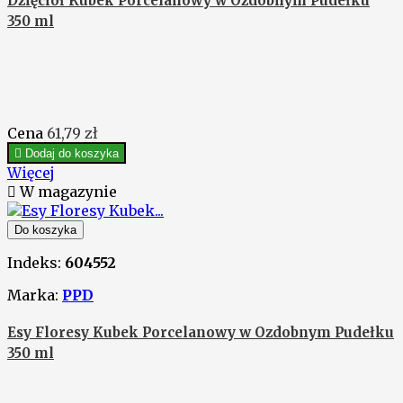
Dzięcioł Kubek Porcelanowy w Ozdobnym Pudełku
350 ml
Cena
61,79 zł

Dodaj do koszyka
Więcej

W magazynie
Do koszyka
Indeks:
604552
Marka:
PPD
Esy Floresy Kubek Porcelanowy w Ozdobnym Pudełku
350 ml