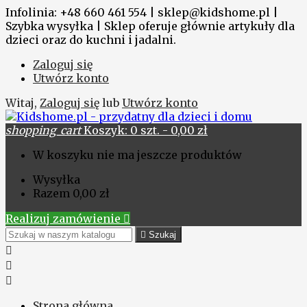
Infolinia: +48 660 461 554 | sklep@kidshome.pl |
Szybka wysyłka | Sklep oferuje głównie artykuły dla
dzieci oraz do kuchni i jadalni.
Zaloguj się
Utwórz konto
Witaj,
Zaloguj się
lub
Utwórz konto
shopping_cart
Koszyk:
0
szt. - 0,00 zł
W koszyku nie ma jeszcze produktów
Wysyłka
Razem
0,00 zł
Realizuj zamówienie


Szukaj



Strona główna