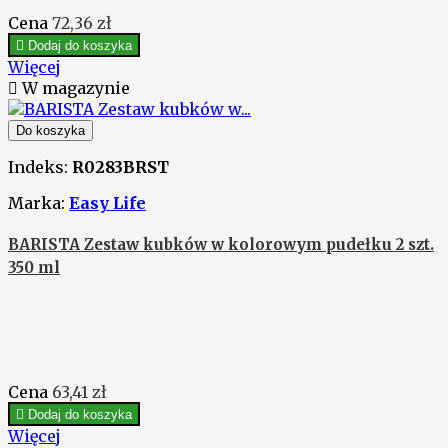
Cena
72,36 zł

Dodaj do koszyka
Więcej

W magazynie
Do koszyka
Indeks:
R0283BRST
Marka:
Easy Life
BARISTA Zestaw kubków w kolorowym pudełku 2 szt.
350 ml
Cena
63,41 zł

Dodaj do koszyka
Więcej