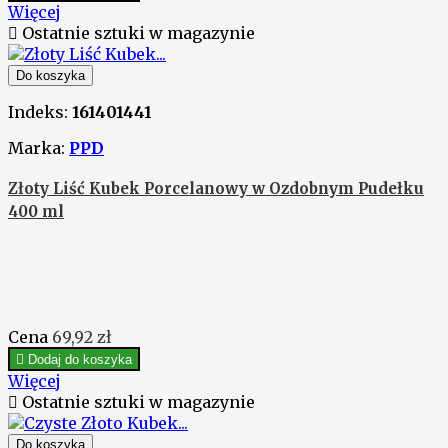
Więcej

Ostatnie sztuki w magazynie
Do koszyka
Indeks:
161401441
Marka:
PPD
Złoty Liść Kubek Porcelanowy w Ozdobnym Pudełku
400 ml
Cena
69,92 zł

Dodaj do koszyka
Więcej

Ostatnie sztuki w magazynie
Do koszyka