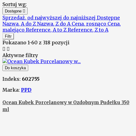
Sortuj wg:
Dostępne

Sprzedaż, od najwyższej do najniższej
Dostępne
Nazwa, A do Z
Nazwa, Z do A
Cena, rosnąco
Cena,
malejąco
Reference, A to Z
Reference, Z to A
Filtr
Pokazano 1-60 z 318 pozycji


Aktywne filtry
Do koszyka
Indeks:
602755
Marka:
PPD
Ocean Kubek Porcelanowy w Ozdobnym Pudełku 350
ml