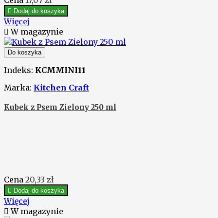

Dodaj do koszyka
Więcej

W magazynie
Do koszyka
Indeks:
KCMMINI11
Marka:
Kitchen Craft
Kubek z Psem Zielony 250 ml
Cena
20,33 zł

Dodaj do koszyka
Więcej

W magazynie