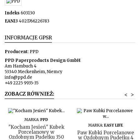
Indeks
603130
EAN13
4021766226783
INFORMACJE GPSR
Producent
: PPD
PPD Paperproducts Design GmbH
Am Hambuch 4
53340 Meckenheim, Niemcy
info@ppd.de
+49 2225 9935-35
ZOBACZ RÓWNIEŻ:
<
>
DO KOSZYKA
MARKA:
PPD
DO KOSZYKA
MARKA:
EASY LIFE
"Kocham Jesień" Kubek
Porcelanowy w
Paw Kubki Porcelanowe
Ozdobnym Pudełku 350
w Ozdobnym Pudełku 4