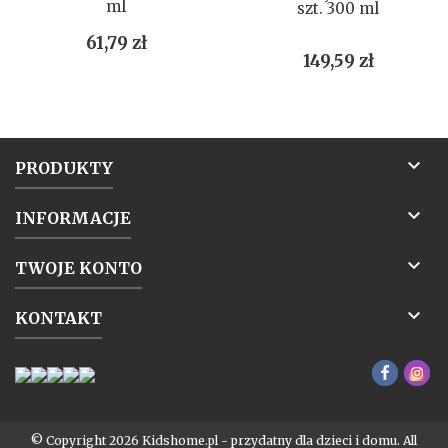
ml
szt. 300 ml
Cena
61,79 zł
Cena
149,59 zł

PRODUKTY

INFORMACJE

TWOJE KONTO

KONTAKT
© Copyright 2026 Kidshome.pl - przydatny dla dzieci i domu. All