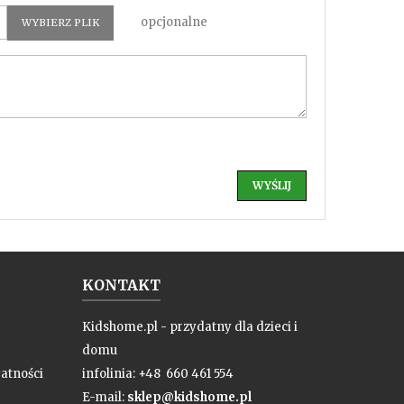
opcjonalne
WYBIERZ PLIK
KONTAKT
Kidshome.pl - przydatny dla dzieci i
domu
atności
infolinia: +48 660 461 554
E-mail:
sklep@kidshome.pl