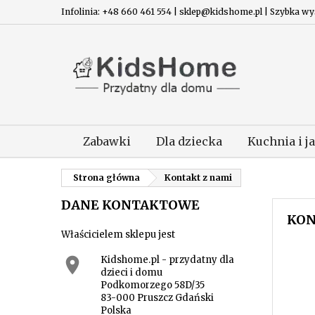
Infolinia: +48 660 461 554 | sklep@kidshome.pl | Szybka wysy
Zabawki
Dla dziecka
Kuchnia i j
Strona główna
Kontakt z nami
DANE KONTAKTOWE
KON
Właścicielem sklepu jest

Kidshome.pl - przydatny dla
dzieci i domu
Podkomorzego 58D/35
83-000 Pruszcz Gdański
Polska