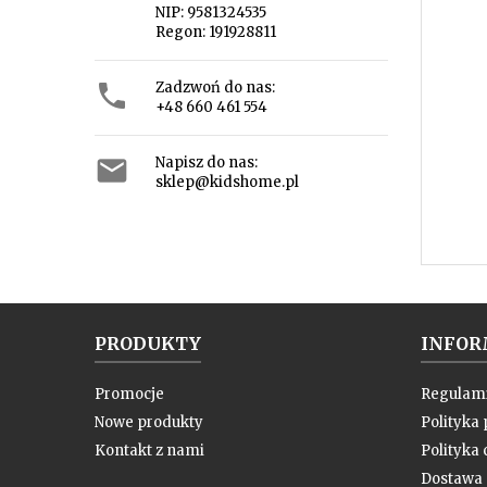
NIP: 9581324535
Regon: 191928811

Zadzwoń do nas:
+48 660 461 554

Napisz do nas:
sklep@kidshome.pl
PRODUKTY
INFOR
Promocje
Regulam
Nowe produkty
Polityka
Kontakt z nami
Polityka 
Dostawa