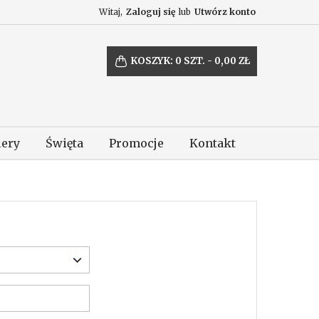
Witaj,
Zaloguj się
lub
Utwórz konto
KOSZYK:
0
SZT. - 0,00 ZŁ
lery
Święta
Promocje
Kontakt