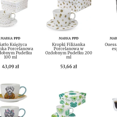
DO KOSZYKA
DO KOSZYKA
MARKA:
PPD
MARKA:
PPD
MAR
iatło Księżyca
Kropki Filiżanka
Ouess
anka Porcelanowa
Porcelanowa w
es
dobnym Pudełku
Ozdobnym Pudełku 200
100 ml
ml
Cena
Cena
43,09 zł
53,66 zł