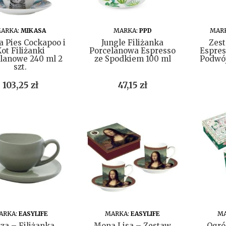
DO KOSZYKA
DO KOSZYKA
ARKA:
MIKASA
MARKA:
PPD
MAR
 Pies Cockapoo i
Jungle Filiżanka
Zest
ot Filiżanki
Porcelanowa Espresso
Espres
lanowe 240 ml 2
ze Spodkiem 100 ml
Podwó
szt.
Cena
Cena
103,25 zł
47,15 zł
DO KOSZYKA
DO KOSZYKA
ARKA:
EASYLIFE
MARKA:
EASYLIFE
MA
za – Filiżanka
Mona Lisa – Zestaw
Ogró