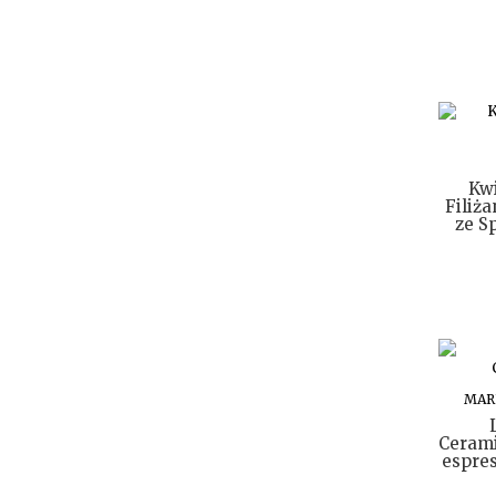
Kwi
Filiż
ze S
MAR
Cerami
espres