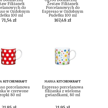
taw Filiżanek
Zestaw Filiżanek
celanowych do
Porcelanowych do
sso w Ozdobnym
Espresso w Ozdobnym
dełku 100 ml
Pudełku 100 ml
Cena
Cena
71,54 zł
167,48 zł
DO KOSZYKA
DO KOSZYKA
A:
KITCHENKRAFT
MARKA:
KITCHENKRAFT
sso porcelanowa
Espresso porcelanowa
anka w czerwone
filiżanka z wieloma
ropki 80 ml
gwiazdkami, 80 ml
Cena
Cena
21,95 zł
21,95 zł