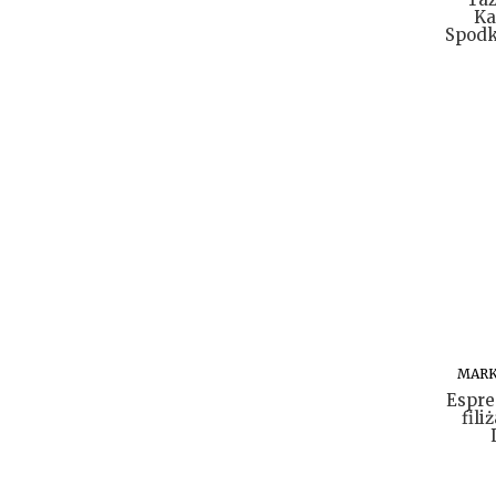
Ka
Spodk
MARK
Espre
fil