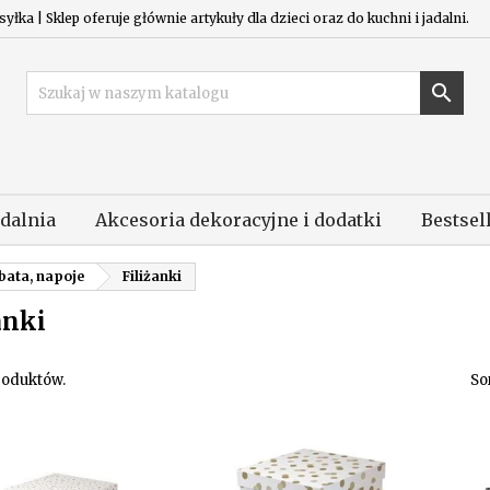
łka | Sklep oferuje głównie artykuły dla dzieci oraz do kuchni i jadalni.

adalnia
Akcesoria dekoracyjne i dodatki
Bestsel
bata, napoje
Filiżanki
anki
roduktów.
So