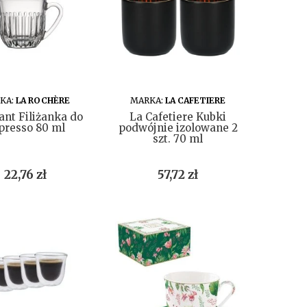
DO KOSZYKA
DO KOSZYKA
KA:
LA ROCHÈRE
MARKA:
LA CAFETIERE
ant Filiżanka do
La Cafetiere Kubki
presso 80 ml
podwójnie izolowane 2
szt. 70 ml
Cena
Cena
22,76 zł
57,72 zł