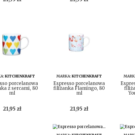
DO KOSZYKA
DO KOSZYKA
A:
KITCHENKRAFT
MARKA:
KITCHENKRAFT
MARK
sso porcelanowa
Espresso porcelanowa
Espre
nka z sercami, 80
filiżanka Flamingo, 80
fili
ml
ml
Yo
Cena
Cena
21,95 zł
21,95 zł
DO KOSZYKA