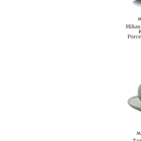
M
Mikasa
K
Porce
M
Taz