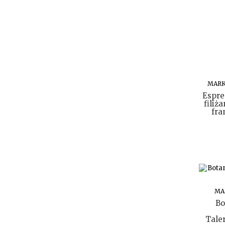
MARK
Espre
filiż
fra
MA
Bo
Tale