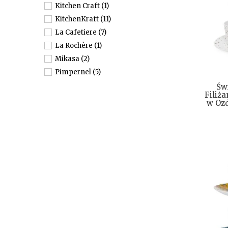
Kitchen Craft
(1)
KitchenKraft
(11)
La Cafetiere
(7)
La Rochère
(1)
Mikasa
(2)
Pimpernel
(5)
PPD
(6)
Św
Filiż
w Oz