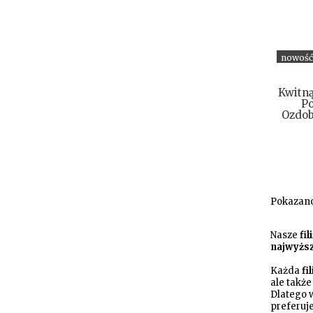
nowość
Kwitną
P
Ozdob
Pokazano 
Nasze
fil
najwyższ
Każda
fi
ale takż
Dlatego w
preferuj