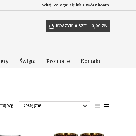
Witaj,
Zaloguj się
lub
Utwórz konto
KOSZYK:
0
SZT. - 0,00 ZŁ
lery
Święta
Promocje
Kontakt



rtuj wg:
Dostępne