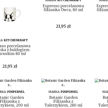
MARKA:
KITCHENKRAFT
MARK
Espresso porcelanowa
Espre
filiżanka Owca, 80 ml
filiża
Cena
21,95 zł
DO KOSZYKA
A:
KITCHENKRAFT
sso porcelanowa
anka z buldogiem
ncuskim 80 ml
Cena
21,95 zł
DO KOSZYKA
DO KOSZYKA
RKA:
PIMPERNEL
MARKA:
PIMPERNEL
MA
tanic Garden
Botanic Garden
Bo
Filiżanka z
Filiżanka z
rzykiem, 200 ml
Talerzykiem, 280 ml
Tale