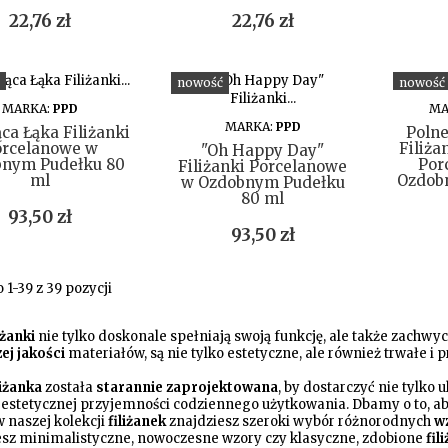
Cena
Cena
22,76 zł
22,76 zł
nowość
nowość
DO KOSZYKA
MARKA:
PPD
MA
DO KOSZYKA
MARKA:
PPD
ca Łąka Filiżanki
Polne
orcelanowe w
Filiż
"Oh Happy Day"
nym Pudełku 80
Por
Filiżanki Porcelanowe
ml
Ozdob
w Ozdobnym Pudełku
80 ml
Cena
93,50 zł
Cena
93,50 zł
1-39 z 39 pozycji
iżanki
nie tylko doskonale spełniają swoją funkcję, ale także zachwy
ej jakości
materiałów, są nie tylko estetyczne, ale również
trwałe i 
liżanka
została
starannie zaprojektowana
, by dostarczyć nie tylko 
e estetycznej przyjemności codziennego użytkowania. Dbamy o to, ab
 naszej kolekcji
filiżanek
znajdziesz szeroki wybór różnorodnych
w
esz minimalistyczne, nowoczesne wzory czy klasyczne, zdobione
fil