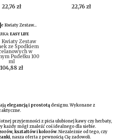
Cena
Cena
22,76 zł
22,76 zł
DO KOSZYKA
RKA:
EASY LIFE
 Kwiaty Zestaw
anek ze Spodkiem
celanowych w
nym Pudełku 100
ml
Cena
104,88 zł
cają
elegancją i prostotą
designu. Wykonane z
praktyczne.
ulotnej przyjemności z picia ulubionej kawy czy herbaty,
y każdy mógł znaleźć coś idealnego dla siebie.
zorów, kształtów i kolorów
. Niezależnie od tego, czy
iżanki
, nasza oferta z pewnością Cię zadowoli.