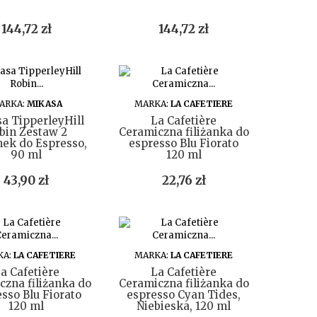
Cena
Cena
144,72 zł
144,72 zł
DO KOSZYKA
DO KOSZYKA
ARKA:
MIKASA
MARKA:
LA CAFETIERE
a TipperleyHill
La Cafetière
bin Zestaw 2
Ceramiczna filiżanka do
nek do Espresso,
espresso Blu Fiorato
90 ml
120 ml
Cena
Cena
43,90 zł
22,76 zł
DO KOSZYKA
DO KOSZYKA
KA:
LA CAFETIERE
MARKA:
LA CAFETIERE
a Cafetière
La Cafetière
czna filiżanka do
Ceramiczna filiżanka do
sso Blu Fiorato
espresso Cyan Tides,
120 ml
Niebieska, 120 ml