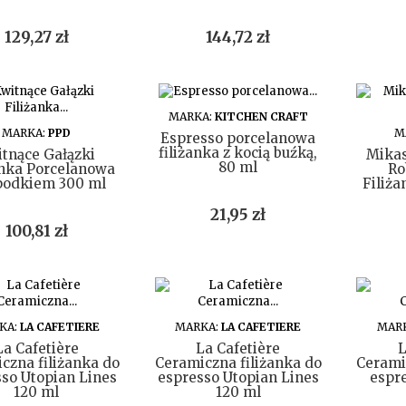
Cena
Cena
129,27 zł
144,72 zł
DO KOSZYKA
MARKA:
KITCHEN CRAFT
DO KOSZYKA
MARKA:
PPD
M
Espresso porcelanowa
filiżanka z kocią buźką,
tnące Gałązki
Mikas
80 ml
anka Porcelanowa
Ro
podkiem 300 ml
Filiża
Cena
21,95 zł
Cena
100,81 zł
DO KOSZYKA
DO KOSZYKA
KA:
LA CAFETIERE
MARKA:
LA CAFETIERE
MAR
La Cafetière
La Cafetière
L
czna filiżanka do
Ceramiczna filiżanka do
Cerami
so Utopian Lines
espresso Utopian Lines
espre
120 ml
120 ml