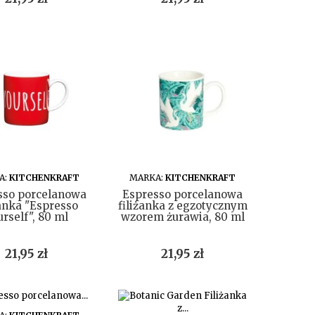
DO KOSZYKA
DO KOSZYKA
A:
KITCHENKRAFT
MARKA:
KITCHENKRAFT
sso porcelanowa
Espresso porcelanowa
żanka "Espresso
filiżanka z egzotycznym
urself", 80 ml
wzorem żurawia, 80 ml
Cena
Cena
21,95 zł
21,95 zł
DO KOSZYKA