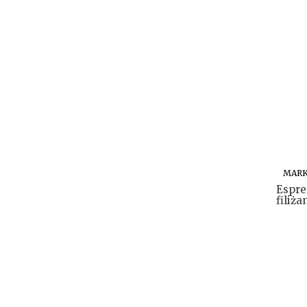
MARK
Espre
filiża