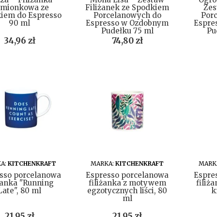
mionkowa ze
Filiżanek ze Spodkiem
Zes
iem do Espresso
Porcelanowych do
Por
90 ml
Espresso w Ozdobnym
Espre
Pudełku 75 ml
Pu
Cena
Cena
34,96 zł
74,80 zł
DO KOSZYKA
DO KOSZYKA
A:
KITCHENKRAFT
MARKA:
KITCHENKRAFT
MARK
sso porcelanowa
Espresso porcelanowa
Espre
iżanka "Running
filiżanka z motywem
filiż
Late", 80 ml
egzotycznych liści, 80
k
ml
Cena
Cena
21,95 zł
21,95 zł