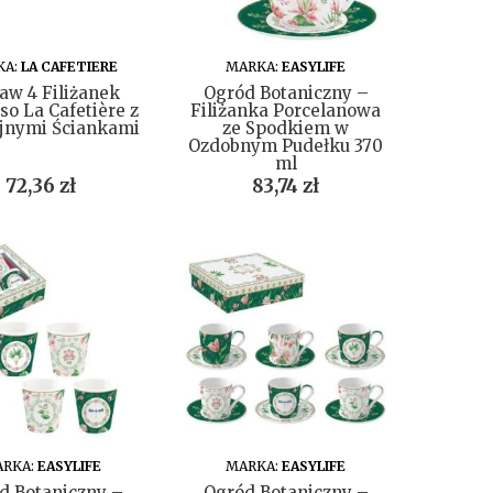
DO KOSZYKA
DO KOSZYKA
KA:
LA CAFETIERE
MARKA:
EASYLIFE
aw 4 Filiżanek
Ogród Botaniczny –
so La Cafetière z
Filiżanka Porcelanowa
jnymi Ściankami
ze Spodkiem w
Ozdobnym Pudełku 370
ml
Cena
Cena
72,36 zł
83,74 zł
DO KOSZYKA
DO KOSZYKA
RKA:
EASYLIFE
MARKA:
EASYLIFE
d Botaniczny –
Ogród Botaniczny –