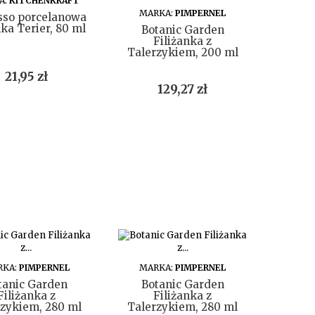
A:
KITCHENKRAFT
DO KOSZYKA
MARKA:
PIMPERNEL
sso porcelanowa
nka Terier, 80 ml
Botanic Garden
Filiżanka z
Talerzykiem, 200 ml
Cena
21,95 zł
Cena
129,27 zł
DO KOSZYKA
DO KOSZYKA
RKA:
PIMPERNEL
MARKA:
PIMPERNEL
tanic Garden
Botanic Garden
Filiżanka z
Filiżanka z
rzykiem, 280 ml
Talerzykiem, 280 ml