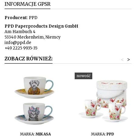
INFORMACJE GPSR
Producent
: PPD
PPD Paperproducts Design GmbH
Am Hambuch 4
53340 Meckenheim, Niemcy
info@ppd.de
+49 2225 9935-35
ZOBACZ RÓWNIEŻ:
<
>
nowość
DO KOSZYKA
DO KOSZYKA
MARKA:
MIKASA
MARKA:
PPD