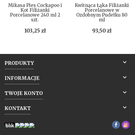
Mikasa Pies Cockapoo i
Kwitnąca Łąka Filiżanki
Kot Filiżanki
Porcelanowe w
Porcelanowe 240 ml 2
Ozdobnym Pudełku 80
szt.
ml
Cena
Cena
103,25 zł
93,50 zł

PRODUKTY

INFORMACJE

TWOJE KONTO

KONTAKT