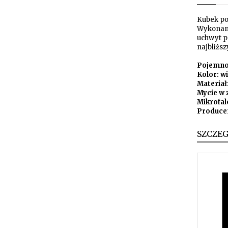
Kubek po
Wykonany
uchwyt p
najbliższ
Pojemnoś
Kolor: 
Materiał
Mycie w 
Mikrofal
Produce
SZCZE