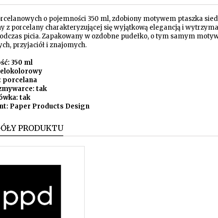
rcelanowych o pojemności 350 ml, zdobiony motywem ptaszka sied
 z porcelany charakteryzującej się wyjątkową elegancją i wytrzyma
odczas picia. Zapakowany w ozdobne pudełko, o tym samym motyw
ych, przyjaciół i znajomych.
ć: 350 ml
wielokolorowy
: porcelana
zmywarce: tak
ówka: tak
nt: Paper Products Design
GÓŁY PRODUKTU