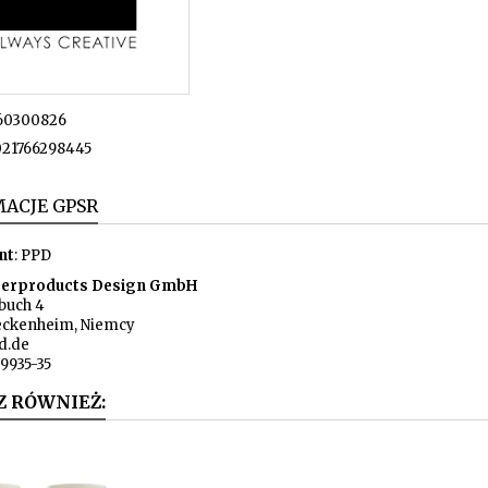
60300826
21766298445
ACJE GPSR
nt
: PPD
erproducts Design GmbH
uch 4
eckenheim, Niemcy
d.de
9935-35
Z RÓWNIEŻ: