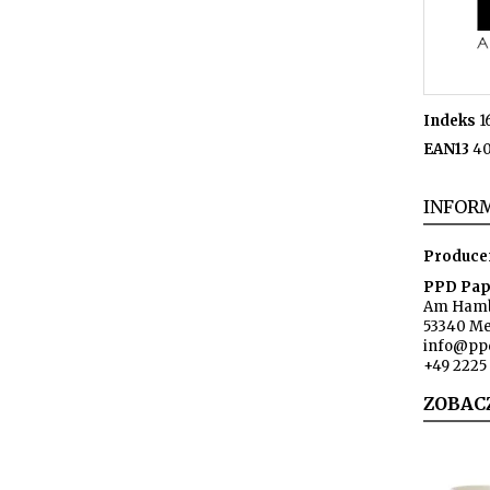
Indeks
1
EAN13
40
INFORM
Produce
PPD Pap
Am Hamb
53340 M
info@pp
+49 2225 
ZOBAC