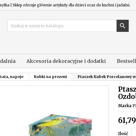
łka | Sklep oferuje głównie artykuły dla dzieci oraz do kuchni i jadalni.

adalnia
Akcesoria dekoracyjne i dodatki
Bestsel
bata, napoje
Kubki na prezent
Ptaszek Kubek Porcelanowy w
Ptas
Ozdo
Marka
P
61,79
Ilość