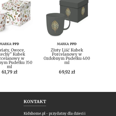
DO KOSZYKA
DO KOSZYKA
MARKA:
PPD
MARKA:
PPD
MAR
wiaty, Owoce,
Złoty Liść Kubek
K
zechy" Kubek
Porcelanowy w
Porce
rcelanowy w
Ozdobnym Pudełku 400
nym Pudełku 350
ml
ml
Cena
Cena
61,79 zł
69,92 zł
KONTAKT
Kidshome.pl - przydatny dla dzieci i