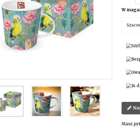
W magaz
Szaco
Na
Masz pyt