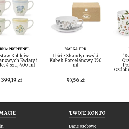
DO KOSZYKA
DO KOSZYKA
RKA:
PIMPERNEL
MARKA:
PPD
staw Kubków
Liście Skandynawski
"K
anowych Kwiaty i
Kubek Porcelanowy 350
Or
e, 4 szt., 400 ml
ml
Po
Ozdob
Cena
Cena
399,19 zł
97,56 zł
MACJE
TWOJE KONTO
in
Dane osobowe