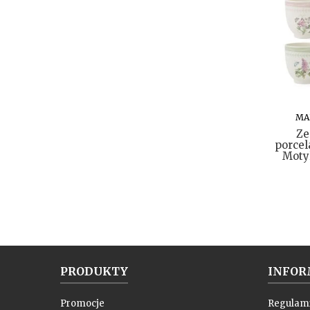
MA
Ze
porcel
Motyl
PRODUKTY
INFOR
Promocje
Regulam