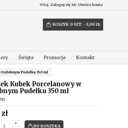
Witaj,
Zaloguj się
lub
Utwórz konto
KOSZYK:
0
SZT. - 0,00 ZŁ
lery
Święta
Promocje
Kontakt
 Ozdobnym Pudełku 350 ml
zek Kubek Porcelanowy w
bnym Pudełku 350 ml
PD
 zł
DO KOSZYKA