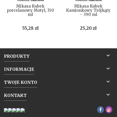
Mikasa Kubek
Mikasa Kubek
porcelanowy Motyl, 350
Kamionkowy Trójkąty
ml
– 390 ml
Cena
Cena
55,28 zł
25,20 zł

PRODUKTY

INFORMACJE

TWOJE KONTO

KONTAKT