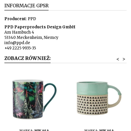
INFORMACJE GPSR
Producent
: PPD
PPD Paperproducts Design GmbH
Am Hambuch 4
53340 Meckenheim, Niemcy
info@ppd.de
+49 2225 9935-35
ZOBACZ RÓWNIEŻ:
<
>
DO KOSZYKA
DO KOSZYKA
MARKA:
MIKASA
MARKA:
MIKASA