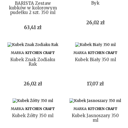
Byk
BARISTA Zestaw
kubków w kolorowym
pudełku 2 szt. 350 ml
Cena
26,02 zł
Cena
63,41 zł
DO KOSZYKA
DO KOSZYKA
MARKA:
KITCHEN CRAFT
MARKA:
KITCHEN CRAFT
Kubek Znak Zodiaku
Kubek Biały 350 ml
Rak
Cena
Cena
26,02 zł
17,07 zł
DO KOSZYKA
DO KOSZYKA
MARKA:
KITCHEN CRAFT
MARKA:
KITCHEN CRAFT
Kubek Żółty 350 ml
Kubek Jasnoszary 350
ml