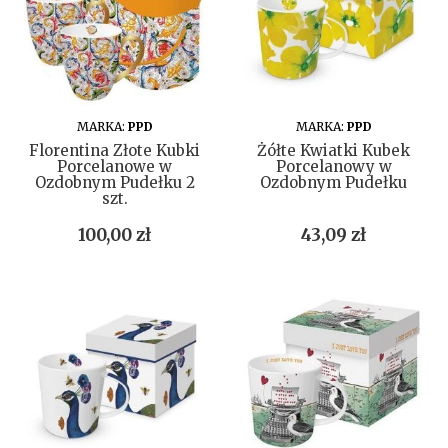
DO KOSZYKA
DO KOSZYKA
MARKA:
PPD
MARKA:
PPD
Florentina Złote Kubki
Żółte Kwiatki Kubek
Porcelanowe w
Porcelanowy w
Ozdobnym Pudełku 2
Ozdobnym Pudełku
szt.
Cena
Cena
100,00 zł
43,09 zł