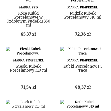
DO KOSZYKA
DO KOSZYKA
MARKA:
PPD
MARKA:
PIMPERNEL
Róże Kubki
Rudzik Kubek
Porcelanowe w
Porcelanowy 310 ml
Ozdobnym Pudełku 350
ml
Cena
Cena
85,37 zł
72,36 zł
DO KOSZYKA
DO KOSZYKA
MARKA:
PIMPERNEL
MARKA:
PIMPERNEL
Pieski Kubek
Kubki Porcelanowe i
Porcelanowy 310 ml
Taca
Cena
Cena
71,54 zł
98,37 zł