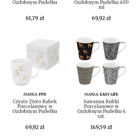
Ozdobnym Pudełku
Ozdobnym Pudełku 400
ml
Cena
Cena
61,79 zł
69,92 zł
DO KOSZYKA
DO KOSZYKA
MARKA:
PPD
MARKA:
EASY LIFE
Czyste Złoto Kubek
Sawanna Kubki
Porcelanowy w
Porcelanowe w
Ozdobnym Pudełku
Ozdobnym Pudełku 4
szt.
Cena
Cena
69,92 zł
149,59 zł