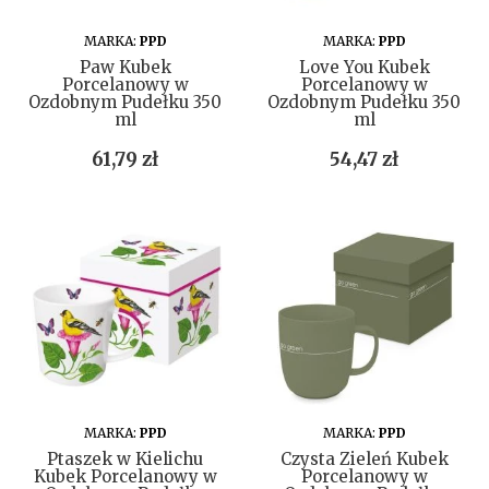
DO KOSZYKA
DO KOSZYKA
MARKA:
PPD
MARKA:
PPD
Paw Kubek
Love You Kubek
Porcelanowy w
Porcelanowy w
Ozdobnym Pudełku 350
Ozdobnym Pudełku 350
ml
ml
Cena
Cena
61,79 zł
54,47 zł
DO KOSZYKA
DO KOSZYKA
MARKA:
PPD
MARKA:
PPD
Ptaszek w Kielichu
Czysta Zieleń Kubek
Kubek Porcelanowy w
Porcelanowy w