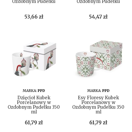
Ozdobnym Pudełku
Ozdobnym Pudełku
Cena
Cena
53,66 zł
54,47 zł
DO KOSZYKA
DO KOSZYKA
MARKA:
PPD
MARKA:
PPD
Dzięcioł Kubek
Esy Floresy Kubek
Porcelanowy w
Porcelanowy w
Ozdobnym Pudełku 350
Ozdobnym Pudełku 350
ml
ml
Cena
Cena
61,79 zł
61,79 zł