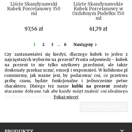
Liście Skandynawski
Liście Skandynawskie
Kubek Porcelanowy 350
Kubek Porcelanowy w
ml
Ozdobnym Pudełku 350
ml
Cena
Cena
97,56 zł
61,79 zł
1
2
3
…
6
Następny

Czy zastanawiałeś się kiedyś, dlaczego kubek to jeden z
najczęstszych wyborów na prezent? Prosta odpowiedź – kubek
na prezent to nie tylko użytkowy przedmiot, ale także
doskonały przekaz uczuć, emocji i wspomnień. W kidshome.pl
rozumiemy, jak ważne jest, by podarować coś, co przetrwa
próbę czasu, będzie funkcjonalne i jednocześnie pełne
charakteru. Dlatego też nasze
kubki na prezent
zostały
starannie dobrane, tak aby każdy mógł znaleźć coś idealnego
dla siebie i swoich bliskich.
Pokaż więcej
Kiedy rano sięgamy po ulubiony kubek, aby nalać do niego
POWRÓT DO GÓRY

aromatyczną kawę czy rozgrzewającą herbatę, to nie jest to
tylko rutynowa czynność. To chwila, w której czujemy się
komfortowo, przytulnie, często wracając myślami do osoby,
która podarowała nam ten właśnie kubek. A jeśli jest to kubek z

PRODUKTY
unikatowym nadrukiem czy napisem, chwila ta staje się