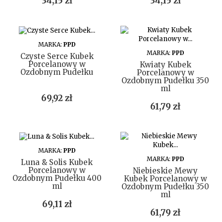
Cena
Cena
34,15 zł
34,15 zł
DO KOSZYKA
MARKA:
PPD
DO KOSZYKA
MARKA:
PPD
Czyste Serce Kubek
Porcelanowy w
Kwiaty Kubek
Ozdobnym Pudełku
Porcelanowy w
Ozdobnym Pudełku 350
ml
Cena
69,92 zł
Cena
61,79 zł
DO KOSZYKA
MARKA:
PPD
DO KOSZYKA
MARKA:
PPD
Luna & Solis Kubek
Porcelanowy w
Niebieskie Mewy
Ozdobnym Pudełku 400
Kubek Porcelanowy w
ml
Ozdobnym Pudełku 350
ml
Cena
69,11 zł
Cena
61,79 zł