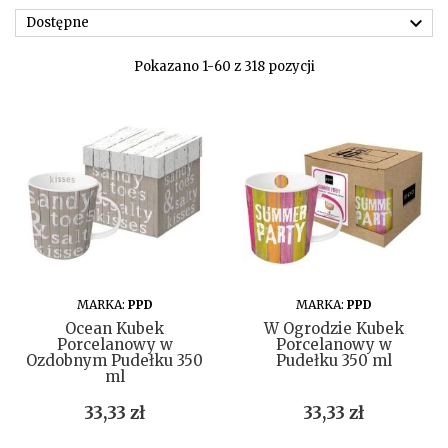

Dostępne
Pokazano 1-60 z 318 pozycji
DO KOSZYKA
DO KOSZYKA
MARKA:
PPD
MARKA:
PPD
Ocean Kubek
W Ogrodzie Kubek
Porcelanowy w
Porcelanowy w
Ozdobnym Pudełku 350
Pudełku 350 ml
ml
Cena
Cena
33,33 zł
33,33 zł