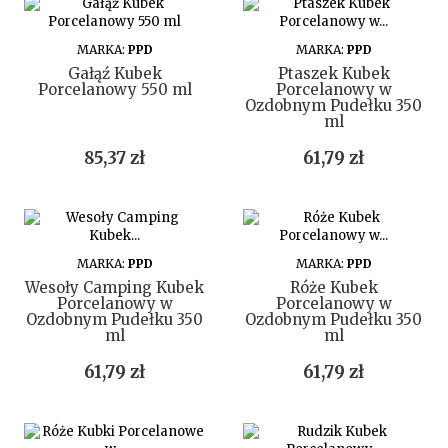
DO KOSZYKA
DO KOSZYKA
MARKA:
PPD
MARKA:
PPD
Gałąź Kubek
Ptaszek Kubek
Porcelanowy 550 ml
Porcelanowy w
Ozdobnym Pudełku 350
ml
Cena
Cena
85,37 zł
61,79 zł
DO KOSZYKA
DO KOSZYKA
MARKA:
PPD
MARKA:
PPD
Wesoły Camping Kubek
Róże Kubek
Porcelanowy w
Porcelanowy w
Ozdobnym Pudełku 350
Ozdobnym Pudełku 350
ml
ml
Cena
Cena
61,79 zł
61,79 zł