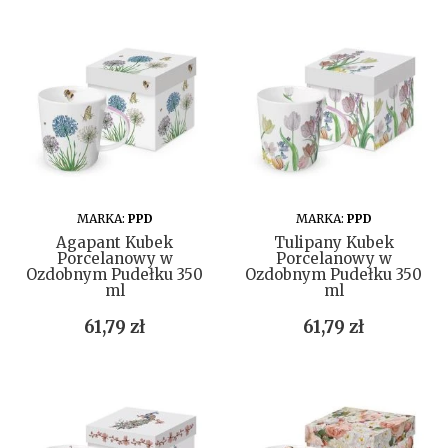
DO KOSZYKA
DO KOSZYKA
MARKA:
PPD
MARKA:
PPD
Agapant Kubek
Tulipany Kubek
Porcelanowy w
Porcelanowy w
Ozdobnym Pudełku 350
Ozdobnym Pudełku 350
ml
ml
Cena
Cena
61,79 zł
61,79 zł