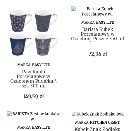
DO KOSZYKA
MARKA:
EASY LIFE
Barista Kubek
Porcelanowy w
Ozdobnej Puszce 350 ml
Cena
72,36 zł
DO KOSZYKA
MARKA:
EASY LIFE
Paw Kubki
Porcelanowe w
Ozdobnym Pudełku 4
szt. 300 ml
Cena
149,59 zł
DO KOSZYKA
MARKA:
KITCHEN CRAFT
DO KOSZYKA
MARKA:
EASY LIFE
Kubek Znak Zodiaku