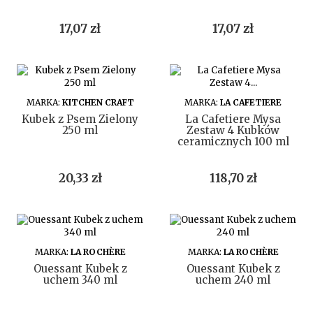
Cena
Cena
17,07 zł
17,07 zł
DO KOSZYKA
DO KOSZYKA
MARKA:
KITCHEN CRAFT
MARKA:
LA CAFETIERE
Kubek z Psem Zielony
La Cafetiere Mysa
250 ml
Zestaw 4 Kubków
ceramicznych 100 ml
Cena
Cena
20,33 zł
118,70 zł
DO KOSZYKA
DO KOSZYKA
MARKA:
LA ROCHÈRE
MARKA:
LA ROCHÈRE
Ouessant Kubek z
Ouessant Kubek z
uchem 340 ml
uchem 240 ml