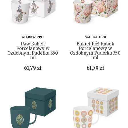
DO KOSZYKA
DO KOSZYKA
MARKA:
PPD
MARKA:
PPD
Paw Kubek
Bukiet Róż Kubek
Porcelanowy w
Porcelanowy w
Ozdobnym Pudełku 350
Ozdobnym Pudełku 350
ml
ml
Cena
Cena
61,79 zł
61,79 zł