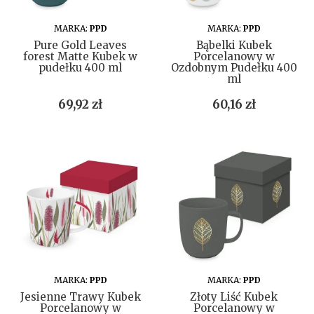
DO KOSZYKA
DO KOSZYKA
MARKA:
PPD
MARKA:
PPD
Pure Gold Leaves
Bąbelki Kubek
forest Matte Kubek w
Porcelanowy w
pudełku 400 ml
Ozdobnym Pudełku 400
ml
Cena
Cena
69,92 zł
60,16 zł
DO KOSZYKA
DO KOSZYKA
MARKA:
PPD
MARKA:
PPD
Jesienne Trawy Kubek
Złoty Liść Kubek
Porcelanowy w
Porcelanowy w