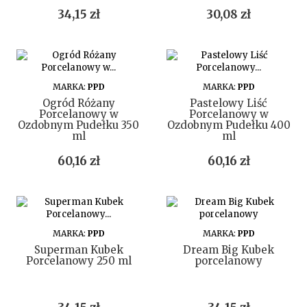
Cena
Cena
34,15 zł
30,08 zł
DO KOSZYKA
DO KOSZYKA
MARKA:
PPD
MARKA:
PPD
Ogród Różany
Pastelowy Liść
Porcelanowy w
Porcelanowy w
Ozdobnym Pudełku 350
Ozdobnym Pudełku 400
ml
ml
Cena
Cena
60,16 zł
60,16 zł
DO KOSZYKA
DO KOSZYKA
MARKA:
PPD
MARKA:
PPD
Superman Kubek
Dream Big Kubek
Porcelanowy 250 ml
porcelanowy