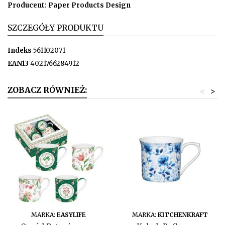
Producent: Paper Products Design
SZCZEGÓŁY PRODUKTU
Indeks
561102071
EAN13
4021766284912
ZOBACZ RÓWNIEŻ:
<
>
DO KOSZYKA
DO KOSZYKA
MARKA:
EASYLIFE
MARKA:
KITCHENKRAFT