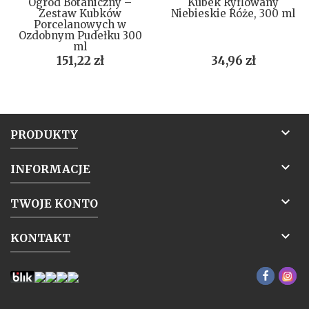
Ogród Botaniczny –
Kubek Ryflowany
Zestaw Kubków
Niebieskie Róże, 300 ml
Porcelanowych w
Ozdobnym Pudełku 300
ml
Cena
Cena
151,22 zł
34,96 zł

PRODUKTY

INFORMACJE

TWOJE KONTO

KONTAKT