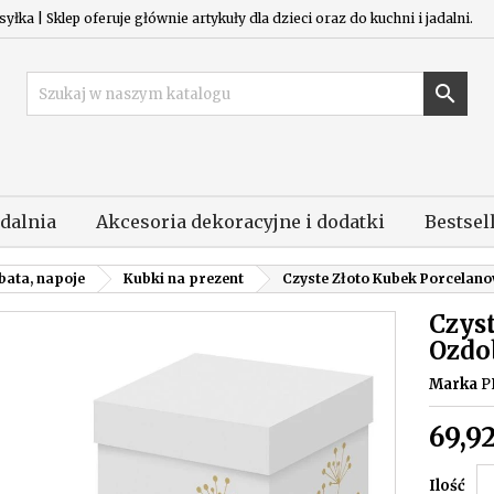
łka | Sklep oferuje głównie artykuły dla dzieci oraz do kuchni i jadalni.

adalnia
Akcesoria dekoracyjne i dodatki
Bestsel
bata, napoje
Kubki na prezent
Czyste Złoto Kubek Porcelan
Czys
Ozdo
Marka
P
69,92
Ilość