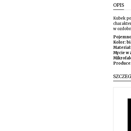
OPIS
Kubek po
charakte
w ozdobn
Pojemno
Kolor: b
Materiał
Mycie w 
Mikrofal
Produce
SZCZE