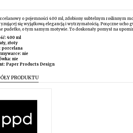
rcelanowy o pojemności 400 ml, zdobiony subtelnym roślinnym m
ryzującej się wyjątkową elegancją i wytrzymałością. Poręczne ucho 
e pudełko, o tym samym motywie. To doskonały pomysł na upominek 
ść: 400 ml
iały, złoty
: porcelana
zmywarce: nie
ówka: nie
nt: Paper Products Design
GÓŁY PRODUKTU