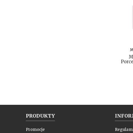
M
M
Porc
PRODUKTY
INFOR
Promocje
Regulam