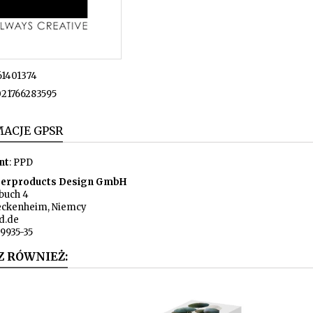
61401374
21766283595
ACJE GPSR
nt
: PPD
erproducts Design GmbH
uch 4
eckenheim, Niemcy
d.de
9935-35
Z RÓWNIEŻ: