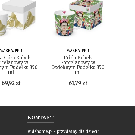
DO KOSZYKA
DO KOSZYKA
MARKA:
PPD
MARKA:
PPD
MA
ta Góra Kubek
Frida Kubek
Ta
rcelanowy w
Porcelanowy w
Kamio
nym Pudełku 350
Ozdobnym Pudełku 350
ml
ml
Cena
Cena
69,92 zł
61,79 zł
KONTAKT
Kidshome.pl - przydatny dla dzieci i