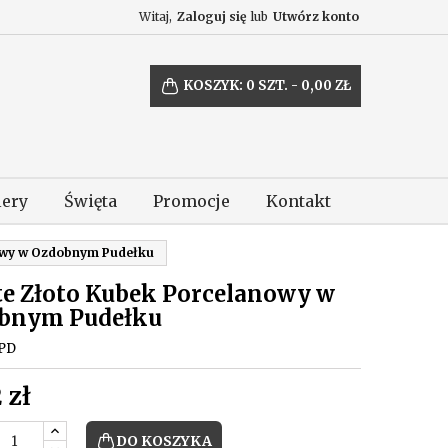
Witaj,
Zaloguj się
lub
Utwórz konto
KOSZYK:
0
SZT. - 0,00 ZŁ
lery
Święta
Promocje
Kontakt
owy w Ozdobnym Pudełku
te Złoto Kubek Porcelanowy w
bnym Pudełku
PD
 zł
DO KOSZYKA