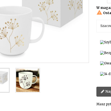
W magaz

Osta
Szaco
Na
Masz pyt