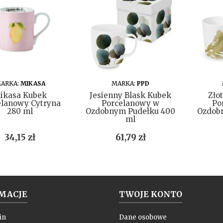
DO KOSZYKA
DO KOSZYKA
ARKA:
MIKASA
MARKA:
PPD
ikasa Kubek
Jesienny Blask Kubek
Zło
elanowy Cytryna
Porcelanowy w
Po
280 ml
Ozdobnym Pudełku 400
Ozdob
ml
Cena
Cena
34,15 zł
61,79 zł
MACJE
TWOJE KONTO
in
Dane osobowe