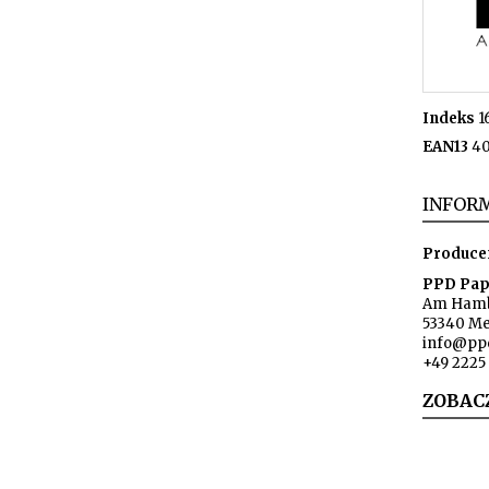
Indeks
1
EAN13
40
INFORM
Produce
PPD Pap
Am Hamb
53340 M
info@pp
+49 2225 
ZOBAC