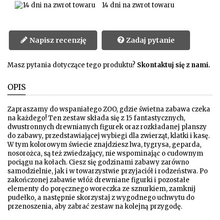
14 dni na zwrot towaru
Napisz recenzję
Zadaj pytanie
Masz pytania dotyczące tego produktu?
Skontaktuj się z nami.
OPIS
Zapraszamy do wspaniałego ZOO, gdzie świetna zabawa czeka
na każdego! Ten zestaw składa się z 15 fantastycznych,
dwustronnych drewnianych figurek oraz rozkładanej planszy
do zabawy, przedstawiającej wybiegi dla zwierząt, klatki i kasę.
W tym kolorowym świecie znajdziesz lwa, tygrysa, geparda,
nosorożca, są też zwiedzający, nie wspominając o cudownym
pociągu na kołach. Ciesz się godzinami zabawy zarówno
samodzielnie, jak i w towarzystwie przyjaciół i rodzeństwa. Po
zakończonej zabawie włóż drewniane figurki i pozostałe
elementy do poręcznego woreczka ze sznurkiem, zamknij
pudełko, a następnie skorzystaj z wygodnego uchwytu do
przenoszenia, aby zabrać zestaw na kolejną przygodę.