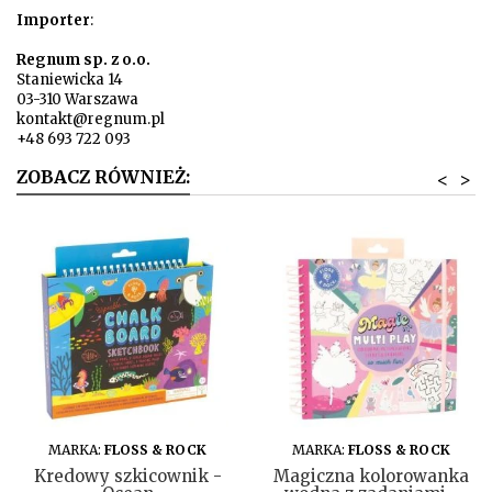
Importer
:
Regnum sp. z o.o.
Staniewicka 14
03-310 Warszawa
kontakt@regnum.pl
+48 693 722 093
ZOBACZ RÓWNIEŻ:
<
>
DO KOSZYKA
DO KOSZYKA
MARKA:
FLOSS & ROCK
MARKA:
FLOSS & ROCK
Kredowy szkicownik -
Magiczna kolorowanka