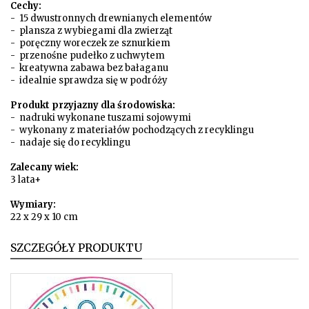
Cechy:
- 15 dwustronnych drewnianych elementów
- plansza z wybiegami dla zwierząt
- poręczny woreczek ze sznurkiem
- przenośne pudełko z uchwytem
- kreatywna zabawa bez bałaganu
- idealnie sprawdza się w podróży
Produkt przyjazny dla środowiska:
- nadruki wykonane tuszami sojowymi
- wykonany z materiałów pochodzących z recyklingu
- nadaje się do recyklingu
Zalecany wiek:
3 lata+
Wymiary:
22 x 29 x 10 cm
SZCZEGÓŁY PRODUKTU