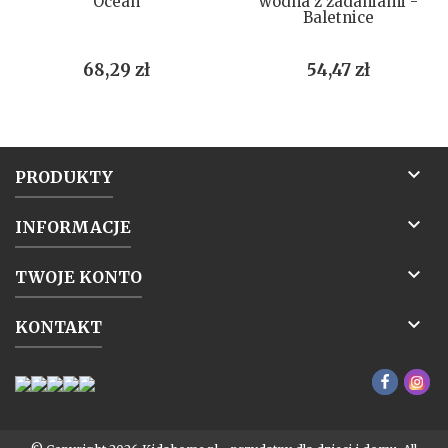
Ocean
wodna z zadaniami -
Baletnice
Cena
Cena
68,29 zł
54,47 zł

PRODUKTY

INFORMACJE

TWOJE KONTO

KONTAKT