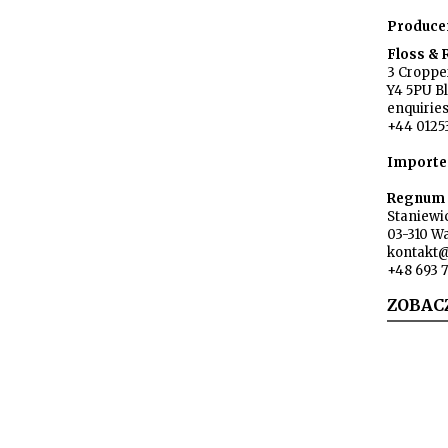
Produce
Floss &
3 Cropper
Y4 5PU B
enquirie
+44 0125
Importe
Regnum s
Staniewi
03-310 W
kontakt
+48 693 
ZOBAC