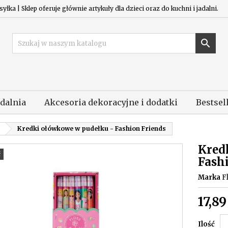
łka | Sklep oferuje głównie artykuły dla dzieci oraz do kuchni i jadalni.

adalnia
Akcesoria dekoracyjne i dodatki
Bestsel
Kredki ołówkowe w pudełku - Fashion Friends
Kred
ć
Fash
Marka
F
17,89
Ilość