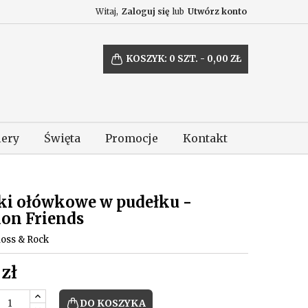
Witaj,
Zaloguj się
lub
Utwórz konto
KOSZYK:
0
SZT. - 0,00 ZŁ
lery
Święta
Promocje
Kontakt
ki ołówkowe w pudełku -
ion Friends
loss & Rock
 zł
DO KOSZYKA