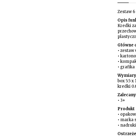
Zestaw 6
Opis fun
Kredki z
przechow
plastycz
Główne 
• zestaw
• karton
• kompak
• grafika
Wymiary
box 5.5 x
kredki 0.
Zalecany
• 3+
Produkt 
• opakow
• marka 
• nadruk
Ostrzeż