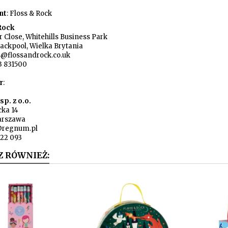
nt
: Floss & Rock
 Rock
 Close, Whitehills Business Park
lackpool, Wielka Brytania
s@flossandrock.co.uk
3 831500
r
:
p. z o.o.
cka 14
arszawa
@regnum.pl
722 093
Z RÓWNIEŻ: