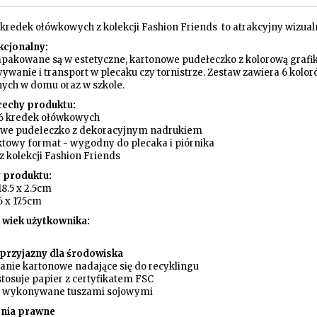
 kredek ołówkowych z kolekcji Fashion Friends to atrakcyjny wizualn
kcjonalny:
apakowane są w estetyczne, kartonowe pudełeczko z kolorową grafik
ywanie i transport w plecaku czy tornistrze. Zestaw zawiera 6 kolo
nych w domu oraz w szkole.
cechy produktu:
 6 kredek ołówkowych
owe pudełeczko z dekoracyjnym nadrukiem
towy format - wygodny do plecaka i piórnika
 z kolekcji Fashion Friends
 produktu:
 18.5 x 2.5cm
6 x 17.5cm
 wiek użytkownika:
przyjazny dla środowiska
anie kartonowe nadające się do recyklingu
stosuje papier z certyfikatem FSC
i wykonywane tuszami sojowymi
enia prawne