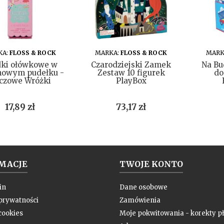
DO KOSZYKA
DO KOSZYKA
KA:
FLOSS & ROCK
MARKA:
FLOSS & ROCK
MARK
dki ołówkowe w
Czarodziejski Zamek
Na Bu
nowym pudełku -
Zestaw 10 figurek
do
czowe Wróżki
PlayBox
Cena
Cena
17,89 zł
73,17 zł
MACJE
TWOJE KONTO
in
Dane osobowe
 prywatności
Zamówienia
cookies
Moje pokwitowania - korekty pł