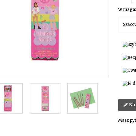
W magaz
Szaco
Na
Masz pyt