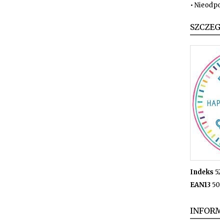
• Nieodpo
SZCZE
Indeks
5
EAN13
50
INFORM