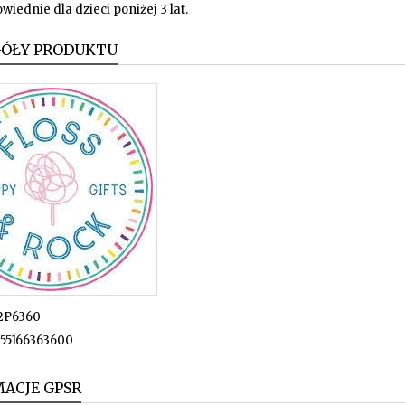
wiednie dla dzieci poniżej 3 lat.
GÓŁY PRODUKTU
2P6360
55166363600
ACJE GPSR