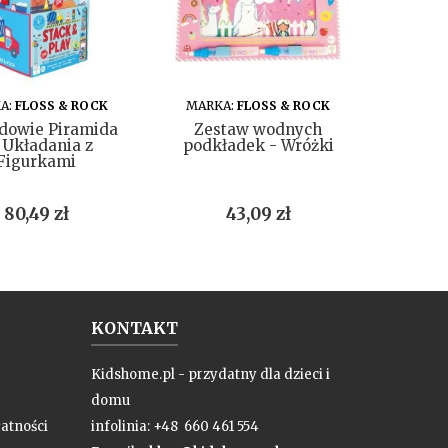
DO KOSZYKA
DO KOSZYKA
A:
FLOSS & ROCK
MARKA:
FLOSS & ROCK
MARK
dowie Piramida
Zestaw wodnych
Dżu
 Układania z
podkładek - Wróżki
Pachn
Figurkami
Wielok
Cena
Cena
80,49 zł
43,09 zł
KONTAKT
Kidshome.pl - przydatny dla dzieci i
domu
atności
infolinia: +48 660 461 554