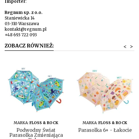
Importer
:
Regnum sp. z o.o.
Staniewicka 14
03-310 Warszawa
kontakt@regnum.pl
+48 693 722 093
ZOBACZ RÓWNIEŻ:
<
>
DO KOSZYKA
DO KOSZYKA
MARKA:
FLOSS & ROCK
MARKA:
FLOSS & ROCK
Podwodny Świat
Parasolka 6+ - Łakocie
Parasolka Zmieniająca