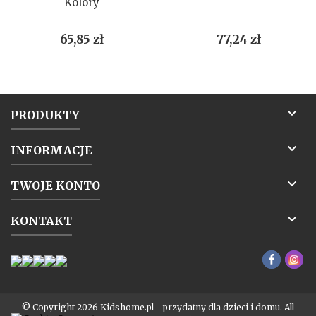
Kolory
Cena
Cena
65,85 zł
77,24 zł

PRODUKTY

INFORMACJE

TWOJE KONTO

KONTAKT
© Copyright 2026 Kidshome.pl - przydatny dla dzieci i domu. All