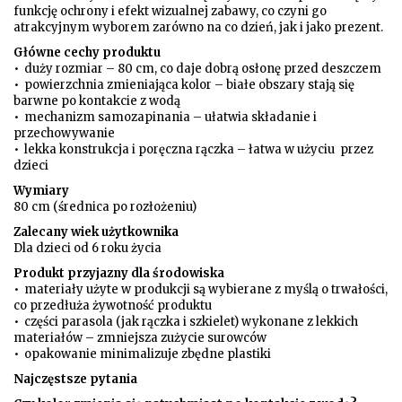
funkcję ochrony i efekt wizualnej zabawy, co czyni go
atrakcyjnym wyborem zarówno na co dzień, jak i jako prezent.
Główne cechy produktu
• duży rozmiar – 80 cm, co daje dobrą osłonę przed deszczem
• powierzchnia zmieniająca kolor – białe obszary stają się
barwne po kontakcie z wodą
• mechanizm samozapinania – ułatwia składanie i
przechowywanie
• lekka konstrukcja i poręczna rączka – łatwa w użyciu przez
dzieci
Wymiary
80 cm (średnica po rozłożeniu)
Zalecany wiek użytkownika
Dla dzieci od 6 roku życia
Produkt przyjazny dla środowiska
• materiały użyte w produkcji są wybierane z myślą o trwałości,
co przedłuża żywotność produktu
• części parasola (jak rączka i szkielet) wykonane z lekkich
materiałów – zmniejsza zużycie surowców
• opakowanie minimalizuje zbędne plastiki
Najczęstsze pytania