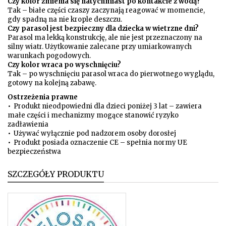
Czy kolor zmienia się natychmiast po kontakcie z wodą?
Tak – białe części czaszy zaczynają reagować w momencie,
gdy spadną na nie krople deszczu.
Czy parasol jest bezpieczny dla dziecka w wietrzne dni?
Parasol ma lekką konstrukcję, ale nie jest przeznaczony na
silny wiatr. Użytkowanie zalecane przy umiarkowanych
warunkach pogodowych.
Czy kolor wraca po wyschnięciu?
Tak – po wyschnięciu parasol wraca do pierwotnego wyglądu,
gotowy na kolejną zabawę.
Ostrzeżenia prawne
• Produkt nieodpowiedni dla dzieci poniżej 3 lat – zawiera
małe części i mechanizmy mogące stanowić ryzyko
zadławienia
• Używać wyłącznie pod nadzorem osoby dorosłej
• Produkt posiada oznaczenie CE – spełnia normy UE
bezpieczeństwa
SZCZEGÓŁY PRODUKTU