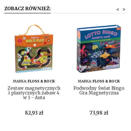
ZOBACZ RÓWNIEŻ:
<
>
DO KOSZYKA
DO KOSZYKA
MARKA:
FLOSS & ROCK
MARKA:
FLOSS & ROCK
Zestaw magnetycznych
Podwodny Świat Bingo
i plastycznych zabaw 4
Gra Magnetyczna
w 1 - Auta
Cena
Cena
82,93 zł
73,98 zł