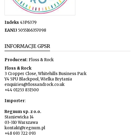
Indeks
43P6379
EAN13
5055166357098
INFORMACJE GPSR
Producent
: Floss & Rock
Floss & Rock
3 Cropper Close, Whitehills Business Park
Y4 5PU Blackpool, Wielka Brytania
enquiries@flossandrock.co.uk
+44 01253 831500
Importer
:
Regnum sp. z o.o.
Staniewicka 14
03-310 Warszawa
kontakt@regnum.pl
+48 693 722 093