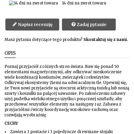
14 dni na zwrot towaru
Napisz recenzję
Zadaj pytanie
Masz pytania dotyczące tego produktu?
Skontaktuj się z nami.
OPIS
Poznaj przyjaciół z różnych stron świata. Baw się ponad 50
elementami magnetycznymi, aby odkrywać nieskończenie
wiele kombinacji kostiumów, zwierzątek i rekwizytów.
Odkrywaj ekosystemy Ziemi na odwracalnym tle. Upewnij się,
że Twoi nowi przyjaciele są otoczeni arktyczną tundrą lub noszą
szorty i koszulki na palącej sawannie. Po zakończeniu zabawy
użyj pudełka wielokrotnego użytku i poręcznej szuflady, aby
przechować wszystkie elementy na następny raz. Zabawa z
przyjaciółmi ćwiczy koordynację wzrokowo-ruchową oraz
rozwijają wyobraźnię.
CECHY
Zawiera 3 postacie i 3 pojedyncze drewniane stojaki