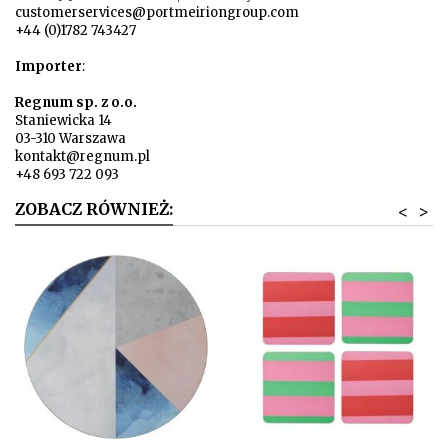
customerservices@portmeiriongroup.com
+44 (0)1782 743427
Importer
:
Regnum sp. z o.o.
Staniewicka 14
03-310 Warszawa
kontakt@regnum.pl
+48 693 722 093
ZOBACZ RÓWNIEŻ:
<
>