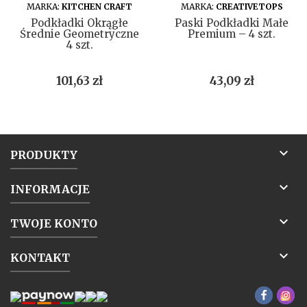
DO KOSZYKA
DO KOSZYKA
MARKA:
KITCHEN CRAFT
MARKA:
CREATIVETOPS
Podkładki Okrągłe
Paski Podkładki Małe
Średnie Geometryczne
Premium – 4 szt.
4 szt.
Cena
Cena
101,63 zł
43,09 zł

PRODUKTY

INFORMACJE

TWOJE KONTO

KONTAKT