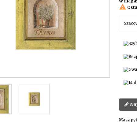
W magaz

Osta
Szaco
Na
Masz pyt