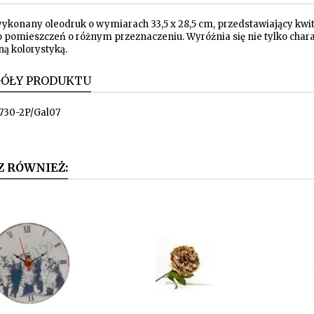
wykonany oleodruk o wymiarach 33,5 x 28,5 cm, przedstawiający kwi
o pomieszczeń o różnym przeznaczeniu. Wyróżnia się nie tylko char
ną kolorystyką.
GÓŁY PRODUKTU
730-2P/Gal07
Z RÓWNIEŻ: