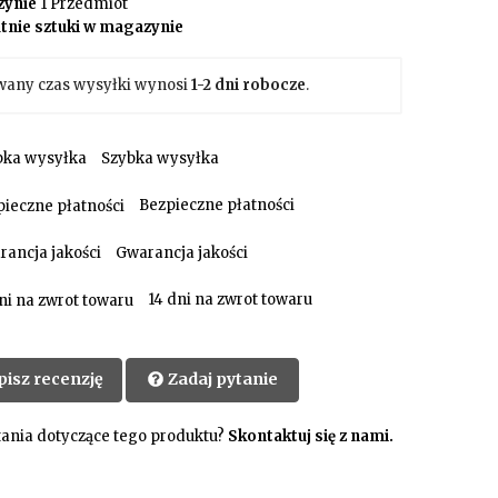
ynie
1 Przedmiot
tnie sztuki w magazynie
wany czas wysyłki wynosi
1-2 dni robocze
.
Szybka wysyłka
Bezpieczne płatności
Gwarancja jakości
14 dni na zwrot towaru
pisz recenzję
Zadaj pytanie
ania dotyczące tego produktu?
Skontaktuj się z nami.