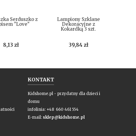
DO KOSZYKA
DO KOSZYKA
M
zka Serduszko z
Lampiony Szklane
Mas
pisem "Love"
Dekoracyjne z
Kokardką 3 szt.
Cena
Cena
8,13 zł
39,84 zł
KONTAKT
Kidshome.pl - przydatny dla dzieci i
domu
atności
infolinia: +48 660 461 554
E-mail:
sklep@kidshome.pl