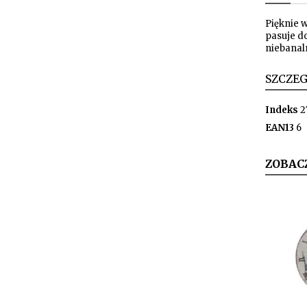
Pięknie 
pasuje d
niebanal
SZCZE
Indeks
2
EAN13
6
ZOBAC