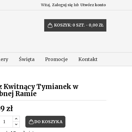
Witaj,
Zaloguj się
lub
Utwórz konto
KOSZYK:
0
SZT. - 0,00 ZŁ
lery
Święta
Promocje
Kontakt
z Kwitnący Tymianek w
bnej Ramie
9 zł
DO KOSZYKA