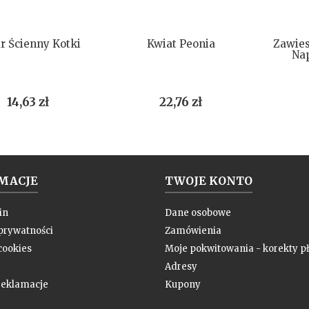
DO KOSZYKA
DO KOSZYKA
r Ścienny Kotki
Kwiat Peonia
Zawies
Na
Cena
Cena
14,63 zł
22,76 zł
MACJE
TWOJE KONTO
in
Dane osobowe
 prywatności
Zamówienia
cookies
Moje pokwitowania - korekty pł
Adresy
 reklamacje
Kupony