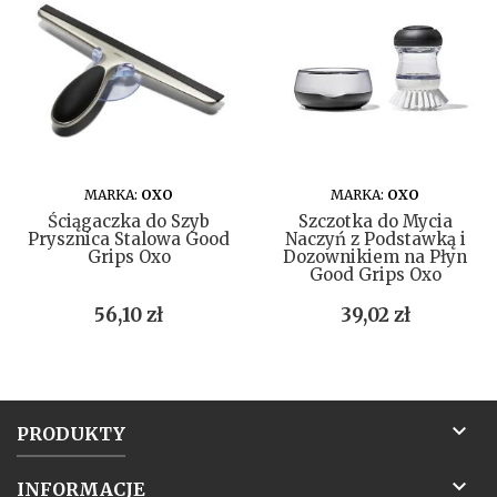
DO KOSZYKA
DO KOSZYKA
MARKA:
OXO
MARKA:
OXO
Ściągaczka do Szyb
Szczotka do Mycia
Prysznica Stalowa Good
Naczyń z Podstawką i
Grips Oxo
Dozownikiem na Płyn
Good Grips Oxo
Cena
Cena
56,10 zł
39,02 zł

PRODUKTY

INFORMACJE