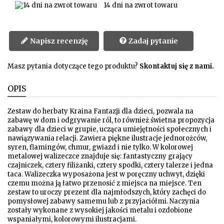
14 dni na zwrot towaru
Napisz recenzję
Zadaj pytanie
Masz pytania dotyczące tego produktu?
Skontaktuj się z nami.
OPIS
Zestaw do herbaty Kraina Fantazji dla dzieci, pozwala na
zabawę w dom i odgrywanie ról, to również świetna propozycja
zabawy dla dzieci w grupie, ucząca umiejętności społecznych i
nawiązywania relacji. Zawiera piękne ilustracje
jednorożców,
syren, flamingów, chmur, gwiazd i nie tylko. W kolorowej
metalowej walizeczce znajduje się: fantastyczny grający
czajniczek,
cztery filiżanki, cztery spodki, cztery talerze i jedna
taca. Walizeczka wyposażona jest w poręczny uchwyt, dzięki
czemu można ją łatwo przenosić z miejsca na miejsce. Ten
zestaw to uroczy prezent dla najmłodszych, który zachęci do
pomysłowej zabawy samemu lub z przyjaciółmi. Naczynia
zostały wykonane z wysokiej jakości metalu i ozdobione
wspaniałymi, kolorowymi ilustracjami.