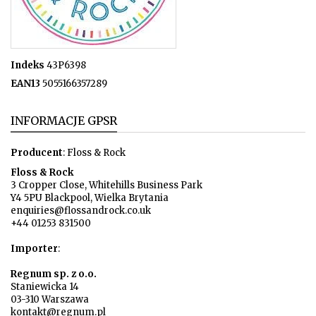
Indeks
43P6398
EAN13
5055166357289
INFORMACJE GPSR
Producent
: Floss & Rock
Floss & Rock
3 Cropper Close, Whitehills Business Park
Y4 5PU Blackpool, Wielka Brytania
enquiries@flossandrock.co.uk
+44 01253 831500
Importer
:
Regnum sp. z o.o.
Staniewicka 14
03-310 Warszawa
kontakt@regnum.pl