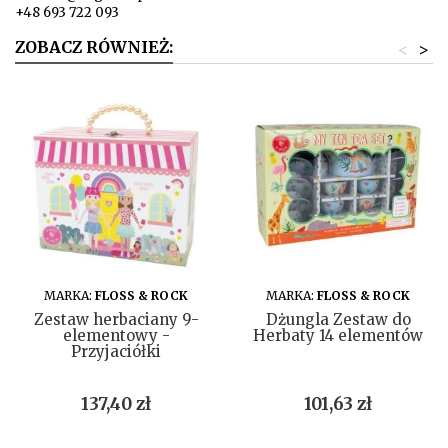
+48 693 722 093
ZOBACZ RÓWNIEŻ:
<
>
DO KOSZYKA
DO KOSZYKA
MARKA:
FLOSS & ROCK
MARKA:
FLOSS & ROCK
Zestaw herbaciany 9-
Dżungla Zestaw do
elementowy -
Herbaty 14 elementów
Przyjaciółki
Cena
Cena
137,40 zł
101,63 zł