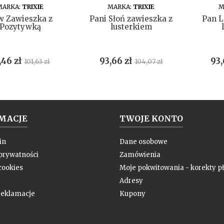
DO KOSZYKA
DO KOSZYKA
MARKA:
TRIXIE
MARKA:
TRIXIE
M
w Zawieszka z
Pani Słoń zawieszka z
Pan L
Pozytywką
lusterkiem
ena
Cena
Cena
Cena
Ce
,46 zł
93,66 zł
93,
101,63 zł
104,07 zł
podstawowa
podstawowa
MACJE
TWOJE KONTO
in
Dane osobowe
 prywatności
Zamówienia
cookies
Moje pokwitowania - korekty pł
Adresy
 reklamacje
Kupony