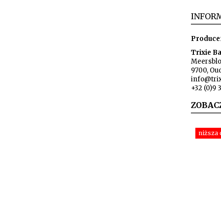
INFORM
Produce
Trixie B
Meersbl
9700, Ou
info@tri
+32 (0)9 
ZOBAC
niższa 