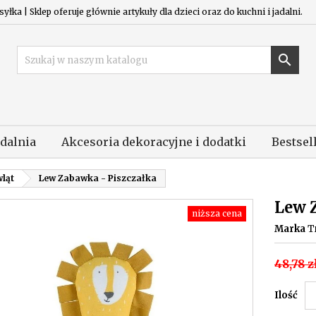
łka | Sklep oferuje głównie artykuły dla dzieci oraz do kuchni i jadalni.

adalnia
Akcesoria dekoracyjne i dodatki
Bestsel
ląt
Lew Zabawka - Piszczałka
Lew 
niższa cena
Marka
T
48,78 z
Ilość