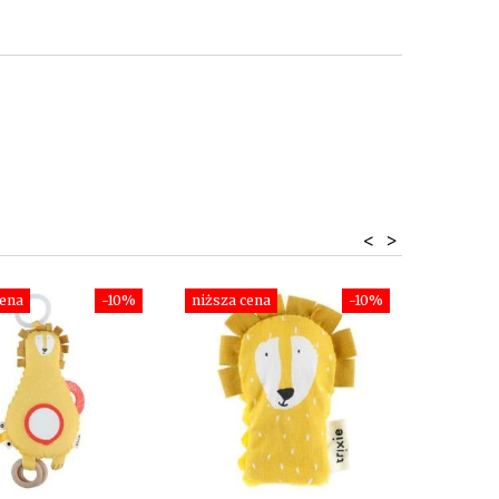
<
>
cena
-10%
niższa cena
-10%
niższa c