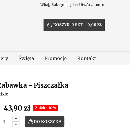
Witaj,
Zaloguj się
lub
Utwórz konto
KOSZYK:
0
SZT. - 0,00 ZŁ
lery
Święta
Promocje
Kontakt
Zabawka - Piszczałka
rixie
43,90 zł
ł
Zniżka 10%
DO KOSZYKA