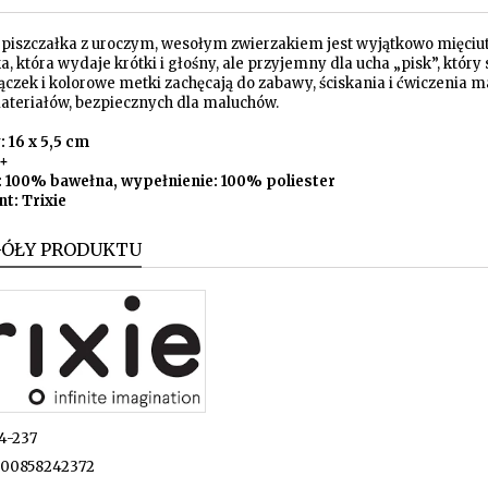
piszczałka z uroczym, wesołym zwierzakiem jest wyjątkowo mięciutk
a, która wydaje krótki i głośny, ale przyjemny dla ucha „pisk”, któr
ączek i kolorowe metki zachęcają do zabawy, ściskania i ćwiczenia 
materiałów, bezpiecznych dla maluchów.
 16 x 5,5 cm
m+
: 100% bawełna, wypełnienie: 100% poliester
t: Trixie
GÓŁY PRODUKTU
4-237
00858242372