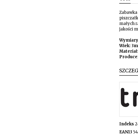
Zabawka 
piszczałk
małych r
jakości 
Wymiary:
Wiek: 3
Materiał
Producen
SZCZE
Indeks
2
EAN13
54