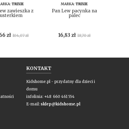
DO KOSZYKA
DO KOSZYKA
ARKA:
TRIXIE
MARKA:
TRIXIE
M
ew zawieszka z
Pan Lew pacynka na
Pani K
lusterkiem
palec
p
na
Cena
Cena
Cena
Ce
66 zł
16,83 zł
91,
104,07 zł
18,70 zł
podstawowa
podstawowa
KONTAKT
Kidshome.pl - przydatny dla dzieci i
domu
atności
infolinia: +48 660 461 554
E-mail:
sklep@kidshome.pl