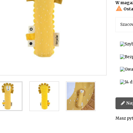
W magaz

Osta
Szaco
Na
Masz pyt