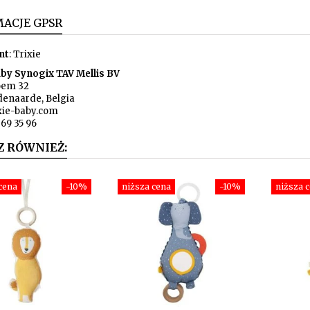
ACJE GPSR
nt
: Trixie
aby Synogix TAV Mellis BV
oem 32
denaarde, Belgia
xie-baby.com
369 35 96
Z RÓWNIEŻ:
cena
-10%
niższa cena
-10%
niższa 