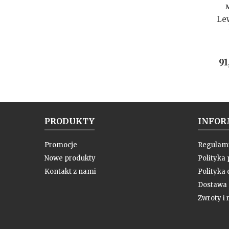
Le
C
91
PRODUKTY
INFOR
Promocje
Regulam
Nowe produkty
Polityka
Kontakt z nami
Polityka 
Dostawa
Zwroty i