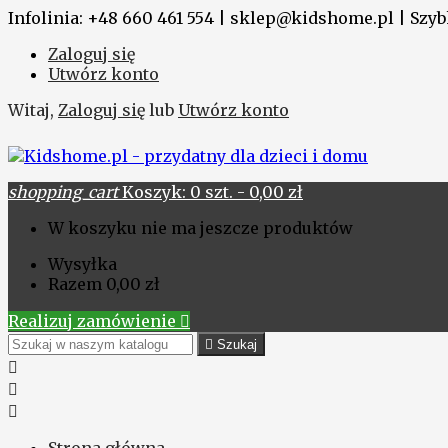
Infolinia: +48 660 461 554 | sklep@kidshome.pl | Szybk
Zaloguj się
Utwórz konto
Witaj,
Zaloguj się
lub
Utwórz konto
shopping_cart
Koszyk:
0
szt. - 0,00 zł
W koszyku nie ma jeszcze produktów
Wysyłka
Razem
0,00 zł
Realizuj zamówienie


Szukaj


