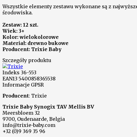
Wszystkie elementy zestawu wykonane są z najwyższej
środowiska.
Zestaw: 12 szt.
Wiek: 3+
Kolor: wielokolorowe
Materiał: drewno bukowe
Producent: Trixie Baby
Szczegóły produktu
Indeks
36-553
EAN13
5400858365538
Informacje GPSR
Producent
: Trixie
Trixie Baby Synogix TAV Mellis BV
Meersbloem 32
9700, Oudenaarde, Belgia
info@trixie-baby.com
+32 (0)9 369 35 96