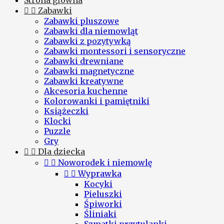
Strona główna


Zabawki
Zabawki pluszowe
Zabawki dla niemowląt
Zabawki z pozytywką
Zabawki montessori i sensoryczne
Zabawki drewniane
Zabawki magnetyczne
Zabawki kreatywne
Akcesoria kuchenne
Kolorowanki i pamiętniki
Książeczki
Klocki
Puzzle
Gry


Dla dziecka


Noworodek i niemowlę


Wyprawka
Kocyki
Pieluszki
Śpiworki
Śliniaki