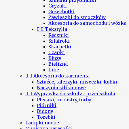
Szmatki przytulanki
Gryzaki
Grzechotki
Zawieszki do smoczków
Akcesoria do samochodu i wózka


Tekstylia
Ręczniki
Szlafroki
Skarpetki
Czapki
Bluzy
Bielizna
Inne


Akcesoria do karmienia
Sztućce, talerzyki, miseczki, kubki
Naczynia silikonowe


Wyprawka do szkoły i przedszkola
Plecaki, tornistry, torby
Piórniki
Bidony
Torebki
Lampki nocne
Magiczne parasolki