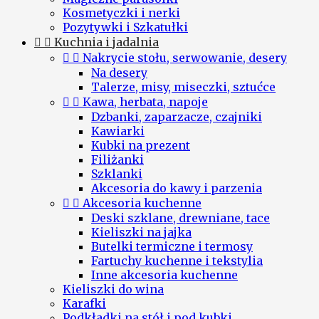
Kosmetyczki i nerki
Pozytywki i Szkatułki


Kuchnia i jadalnia


Nakrycie stołu, serwowanie, desery
Na desery
Talerze, misy, miseczki, sztućce


Kawa, herbata, napoje
Dzbanki, zaparzacze, czajniki
Kawiarki
Kubki na prezent
Filiżanki
Szklanki
Akcesoria do kawy i parzenia


Akcesoria kuchenne
Deski szklane, drewniane, tace
Kieliszki na jajka
Butelki termiczne i termosy
Fartuchy kuchenne i tekstylia
Inne akcesoria kuchenne
Kieliszki do wina
Karafki
Podkładki na stół i pod kubki