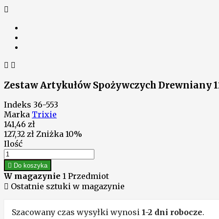



Zestaw Artykułów Spożywczych Drewniany 12
Indeks
36-553
Marka
Trixie
141,46 zł
127,32 zł
Zniżka 10%
Ilość

Do koszyka
W magazynie
1 Przedmiot

Ostatnie sztuki w magazynie
Szacowany czas wysyłki wynosi
1-2 dni robocze
.