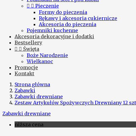


Pieczenie
Formy do pieczenia
Rękawy i akcesoria cukiernicze
Akcesoria do pieczenia
Pojemniki kuchenne
Akcesoria dekoracyjne i dodatki
Bestsellery


Święta
Boże Narodzenie
Wielkanoc
Promocje
Kontakt
Strona główna
Zabawki
Zabawki drewniane
Zestaw Artykułów Spożywczych Drewniany 12 szt
Zabawki drewniane
niższa cena