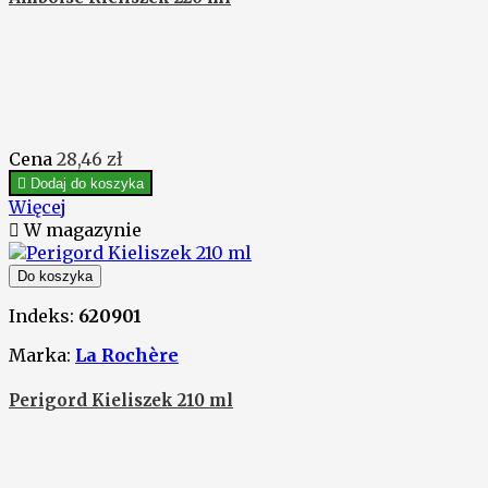
Cena
28,46 zł

Dodaj do koszyka
Więcej

W magazynie
Do koszyka
Indeks:
620901
Marka:
La Rochère
Perigord Kieliszek 210 ml