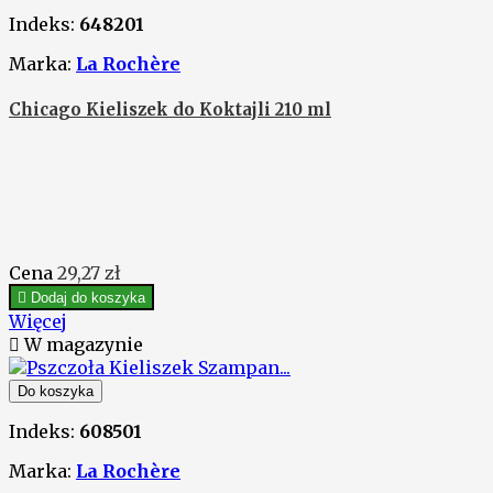
Indeks:
648201
Marka:
La Rochère
Chicago Kieliszek do Koktajli 210 ml
Cena
29,27 zł

Dodaj do koszyka
Więcej

W magazynie
Do koszyka
Indeks:
608501
Marka:
La Rochère