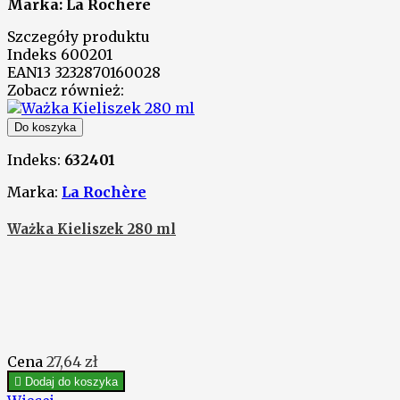
Marka: La Rochere
Szczegóły produktu
Indeks
600201
EAN13
3232870160028
Zobacz również:
Do koszyka
Indeks:
632401
Marka:
La Rochère
Ważka Kieliszek 280 ml
Cena
27,64 zł

Dodaj do koszyka