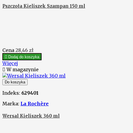
Pszczoła Kieliszek Szampan 150 ml
Cena
28,46 zł

Dodaj do koszyka
Więcej

W magazynie
Do koszyka
Indeks:
629401
Marka:
La Rochère
Wersal Kieliszek 360 ml