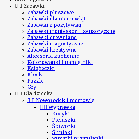


Zabawki
Zabawki pluszowe
Zabawki dla niemowląt
Zabawki z pozytywką
Zabawki montessori i sensoryczne
Zabawki drewniane
Zabawki magnetyczne
Zabawki kreatywne
Akcesoria kuchenne
Kolorowanki i pamiętniki
Książeczki
Klocki
Puzzle
Gry


Dla dziecka


Noworodek i niemowlę


Wyprawka
Kocyki
Pieluszki
Śpiworki
Śliniaki
Szmatki przytulanki