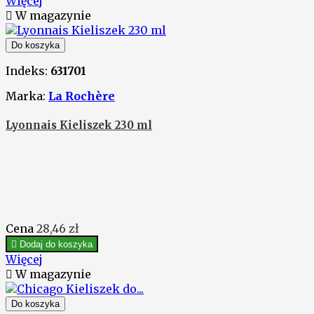
Więcej

W magazynie
Do koszyka
Indeks:
631701
Marka:
La Rochère
Lyonnais Kieliszek 230 ml
Cena
28,46 zł

Dodaj do koszyka
Więcej

W magazynie
Do koszyka