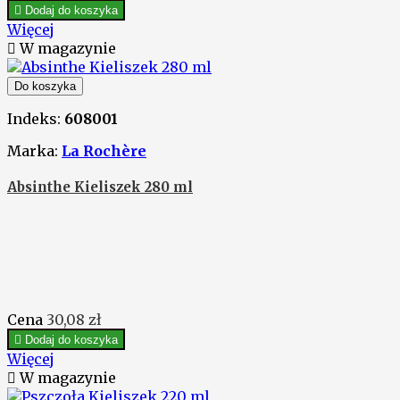

Dodaj do koszyka
Więcej

W magazynie
Do koszyka
Indeks:
608001
Marka:
La Rochère
Absinthe Kieliszek 280 ml
Cena
30,08 zł

Dodaj do koszyka
Więcej

W magazynie