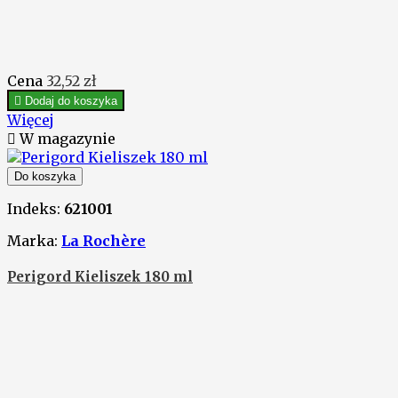
Cena
32,52 zł

Dodaj do koszyka
Więcej

W magazynie
Do koszyka
Indeks:
621001
Marka:
La Rochère
Perigord Kieliszek 180 ml