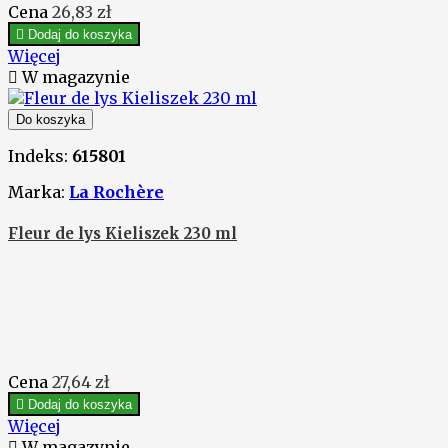
Cena
26,83 zł

Dodaj do koszyka
Więcej

W magazynie
Do koszyka
Indeks:
615801
Marka:
La Rochère
Fleur de lys Kieliszek 230 ml
Cena
27,64 zł

Dodaj do koszyka
Więcej

W magazynie