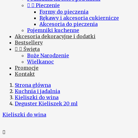


Pieczenie
Formy do pieczenia
Rękawy i akcesoria cukiernicze
Akcesoria do pieczenia
Pojemniki kuchenne
Akcesoria dekoracyjne i dodatki
Bestsellery


Święta
Boże Narodzenie
Wielkanoc
Promocje
Kontakt
Strona główna
Kuchnia i jadalnia
Kieliszki do wina
Deguster Kieliszek 20 ml
Kieliszki do wina
