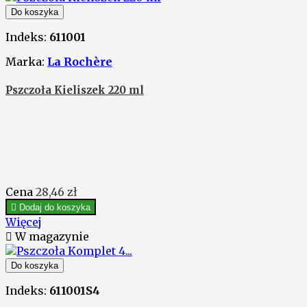
Do koszyka
Indeks:
611001
Marka:
La Rochère
Pszczoła Kieliszek 220 ml
Cena
28,46 zł

Dodaj do koszyka
Więcej

W magazynie
Do koszyka
Indeks:
611001S4