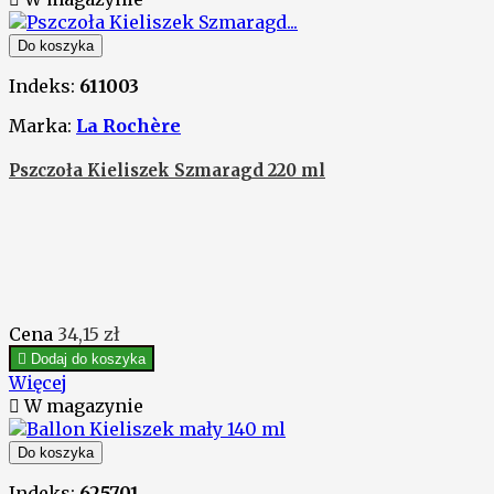
Do koszyka
Indeks:
611003
Marka:
La Rochère
Pszczoła Kieliszek Szmaragd 220 ml
Cena
34,15 zł

Dodaj do koszyka
Więcej

W magazynie
Do koszyka
Indeks:
625701