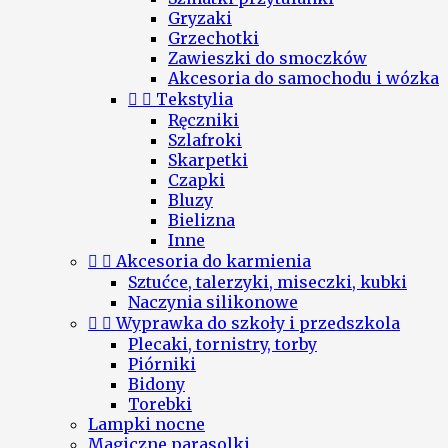
Gryzaki
Grzechotki
Zawieszki do smoczków
Akcesoria do samochodu i wózka


Tekstylia
Ręczniki
Szlafroki
Skarpetki
Czapki
Bluzy
Bielizna
Inne


Akcesoria do karmienia
Sztućce, talerzyki, miseczki, kubki
Naczynia silikonowe


Wyprawka do szkoły i przedszkola
Plecaki, tornistry, torby
Piórniki
Bidony
Torebki
Lampki nocne
Magiczne parasolki