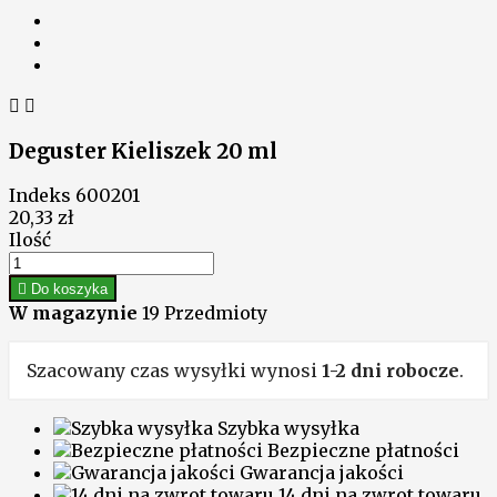


Deguster Kieliszek 20 ml
Indeks
600201
20,33 zł
Ilość

Do koszyka
W magazynie
19 Przedmioty
Szacowany czas wysyłki wynosi
1-2 dni robocze
.
Szybka wysyłka
Bezpieczne płatności
Gwarancja jakości
14 dni na zwrot towaru