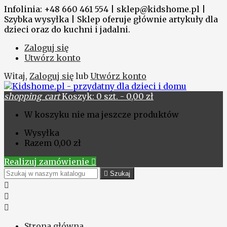
Infolinia: +48 660 461 554 | sklep@kidshome.pl |
Szybka wysyłka | Sklep oferuje głównie artykuły dla
dzieci oraz do kuchni i jadalni.
Zaloguj się
Utwórz konto
Witaj,
Zaloguj się
lub
Utwórz konto
shopping_cart
Koszyk:
0
szt. - 0,00 zł
W koszyku nie ma jeszcze produktów
Wysyłka
Razem
0,00 zł
Realizuj zamówienie


Szukaj



Strona główna