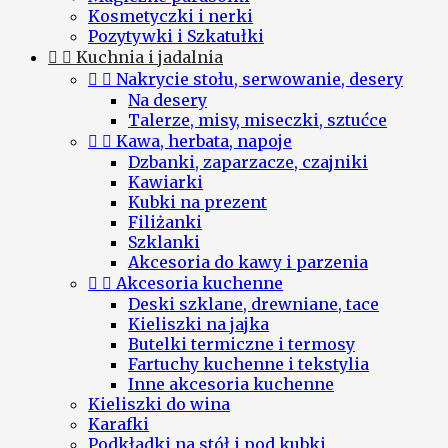
Kosmetyczki i nerki
Pozytywki i Szkatułki


Kuchnia i jadalnia


Nakrycie stołu, serwowanie, desery
Na desery
Talerze, misy, miseczki, sztućce


Kawa, herbata, napoje
Dzbanki, zaparzacze, czajniki
Kawiarki
Kubki na prezent
Filiżanki
Szklanki
Akcesoria do kawy i parzenia


Akcesoria kuchenne
Deski szklane, drewniane, tace
Kieliszki na jajka
Butelki termiczne i termosy
Fartuchy kuchenne i tekstylia
Inne akcesoria kuchenne
Kieliszki do wina
Karafki
Podkładki na stół i pod kubki