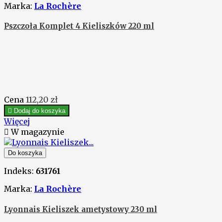
Marka:
La Rochère
Pszczoła Komplet 4 Kieliszków 220 ml
Cena
112,20 zł

Dodaj do koszyka
Więcej

W magazynie
Do koszyka
Indeks:
631761
Marka:
La Rochère
Lyonnais Kieliszek ametystowy 230 ml