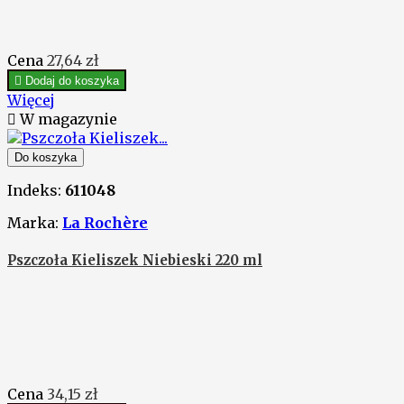
Cena
27,64 zł

Dodaj do koszyka
Więcej

W magazynie
Do koszyka
Indeks:
611048
Marka:
La Rochère
Pszczoła Kieliszek Niebieski 220 ml
Cena
34,15 zł