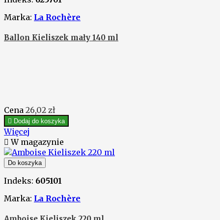
Marka:
La Rochère
Ballon Kieliszek mały 140 ml
Cena
26,02 zł

Dodaj do koszyka
Więcej

W magazynie
Do koszyka
Indeks:
605101
Marka:
La Rochère
Amboise Kieliszek 220 ml