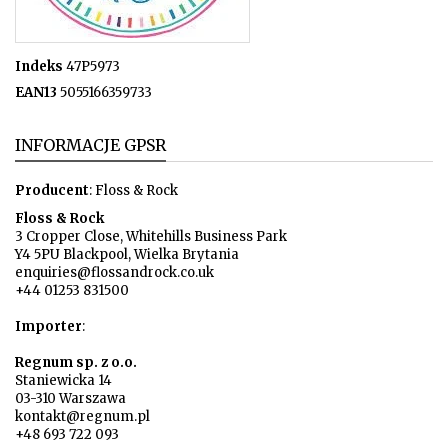
Indeks
47P5973
EAN13
5055166359733
INFORMACJE GPSR
Producent
: Floss & Rock
Floss & Rock
3 Cropper Close, Whitehills Business Park
Y4 5PU Blackpool, Wielka Brytania
enquiries@flossandrock.co.uk
+44 01253 831500
Importer
:
Regnum sp. z o.o.
Staniewicka 14
03-310 Warszawa
kontakt@regnum.pl
+48 693 722 093