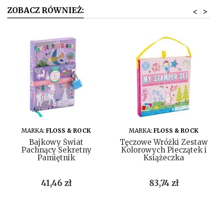
ZOBACZ RÓWNIEŻ:
<
>
DO KOSZYKA
DO KOSZYKA
MARKA:
FLOSS & ROCK
MARKA:
FLOSS & ROCK
Bajkowy Świat
Tęczowe Wróżki Zestaw
Pachnący Sekretny
Kolorowych Pieczątek i
Pamiętnik
Książeczka
Cena
Cena
41,46 zł
83,74 zł