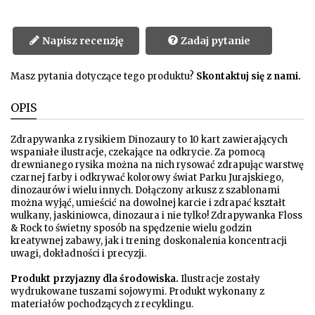
Napisz recenzję
Zadaj pytanie
Masz pytania dotyczące tego produktu?
Skontaktuj się z nami.
OPIS
Zdrapywanka z rysikiem Dinozaury to 10 kart zawierających
wspaniałe ilustracje, czekające na odkrycie. Za pomocą
drewnianego rysika można na nich rysować zdrapując warstwę
czarnej farby i odkrywać kolorowy świat Parku Jurajskiego,
dinozaurów i wielu innych. Dołączony arkusz z szablonami
można wyjąć, umieścić na dowolnej karcie i zdrapać kształt
wulkany, jaskiniowca, dinozaura i nie tylko! Zdrapywanka Floss
& Rock to świetny sposób na spędzenie wielu godzin
kreatywnej zabawy, jak i trening doskonalenia koncentracji
uwagi, dokładności i precyzji.
Produkt przyjazny dla środowiska.
Ilustracje zostały
wydrukowane tuszami sojowymi. Produkt wykonany z
materiałów pochodzących z recyklingu.