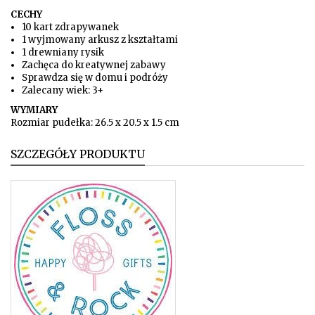
CECHY
10 kart zdrapywanek
1 wyjmowany arkusz z kształtami
1 drewniany rysik
Zachęca do kreatywnej zabawy
Sprawdza się w domu i podróży
Zalecany wiek: 3+
WYMIARY
Rozmiar pudełka: 26.5 x 20.5 x 1.5 cm
SZCZEGÓŁY PRODUKTU