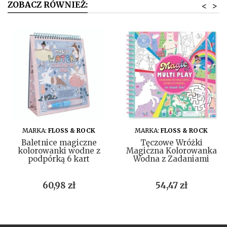
ZOBACZ RÓWNIEŻ:
<
>
DO KOSZYKA
DO KOSZYKA
MARKA:
FLOSS & ROCK
MARKA:
FLOSS & ROCK
Baletnice magiczne
Tęczowe Wróżki
kolorowanki wodne z
Magiczna Kolorowanka
podpórką 6 kart
Wodna z Zadaniami
Cena
Cena
60,98 zł
54,47 zł