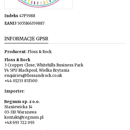
Indeks
47P5988
EAN13
5055166359887
INFORMACJE GPSR
Producent
: Floss & Rock
Floss & Rock
3 Cropper Close, Whitehills Business Park
Y4 5PU Blackpool, Wielka Brytania
enquiries@flossandrock.co.uk
+44 01253 831500
Importer
:
Regnum sp. z o.o.
Staniewicka 14
03-310 Warszawa
kontakt@regnum.pl
+48 693 722 093