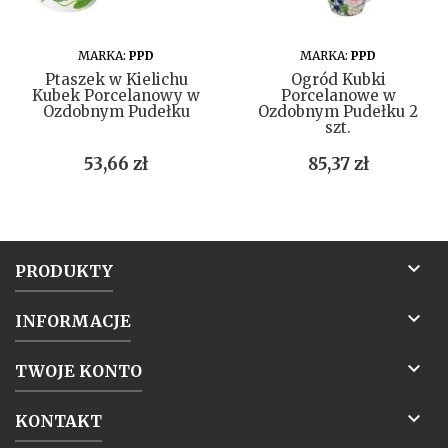
DO KOSZYKA
DO KOSZYKA
MARKA:
PPD
MARKA:
PPD
Ptaszek w Kielichu
Ogród Kubki
Kubek Porcelanowy w
Porcelanowe w
Ozdobnym Pudełku
Ozdobnym Pudełku 2
szt.
Cena
Cena
53,66 zł
85,37 zł

PRODUKTY

INFORMACJE

TWOJE KONTO

KONTAKT