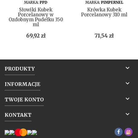
DO KOSZYKA
DO KOSZYKA
MARKA:
PPD
MARKA:
PIMPERNEL
Słowiki Kubek
Krówka Kubek
Porcelanowy w
Porcelanowy 310 ml
Ozdobnym Pudełku 350
ml
Cena
Cena
69,92 zł
71,54 zł

PRODUKTY

INFORMACJE

TWOJE KONTO

KONTAKT