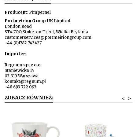
Producent
: Pimpernel
Portmeirion Group UK Limited
London Road
ST4 7QQ Stoke-on-Trent, Wielka Brytania
customerservices@portmeiriongroup.com
+44 (0)1782 743427
Importer
:
Regnum sp. z o.o.
Staniewicka 14
03-310 Warszawa
kontakt@regnum.pl
+48 693 722 093
ZOBACZ RÓWNIEŻ:
<
>