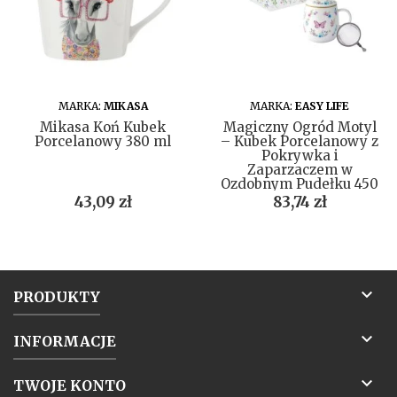
DO KOSZYKA
DO KOSZYKA
MARKA:
MIKASA
MARKA:
EASY LIFE
Mikasa Koń Kubek
Magiczny Ogród Motyl
Porcelanowy 380 ml
– Kubek Porcelanowy z
Pokrywka i
Zaparzaczem w
Ozdobnym Pudełku 450
ml
Cena
Cena
43,09 zł
83,74 zł

PRODUKTY

INFORMACJE

TWOJE KONTO