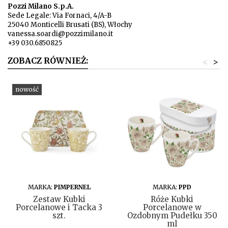
Pozzi Milano S.p.A.
Sede Legale: Via Fornaci, 4/A-B
25040 Monticelli Brusati (BS), Włochy
vanessa.soardi@pozzimilano.it
+39 030.6850825
ZOBACZ RÓWNIEŻ:
<
>
nowość
DO KOSZYKA
DO KOSZYKA
MARKA:
PIMPERNEL
MARKA:
PPD
Zestaw Kubki
Róże Kubki
Porcelanowe i Tacka 3
Porcelanowe w
szt.
Ozdobnym Pudełku 350
ml