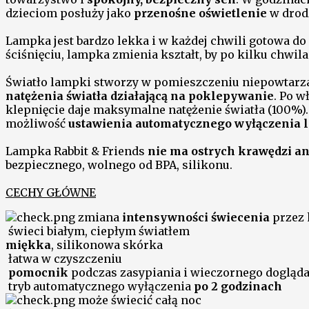
dzieciom posłuży jako
przenośne oświetlenie
w drodz
Lampka jest bardzo lekka i w każdej chwili gotowa do
ściśnięciu, lampka zmienia kształt, by po kilku chwil
Światło lampki stworzy w pomieszczeniu niepowtarza
natężenia światła działającą na poklepywanie
. Po w
klepnięcie daje maksymalne natężenie światła (100%). 
możliwość
ustawienia automatycznego wyłączenia 
Lampka Rabbit & Friends
nie ma ostrych krawędzi an
bezpiecznego, wolnego od BPA, silikonu.
CECHY GŁÓWNE
zmiana
intensywności świecenia
przez 
świeci białym, ciepłym światłem
miękka
, silikonowa skórka
łatwa w czyszczeniu
pomocnik
podczas zasypiania i wieczornego dogląda
tryb automatycznego wyłączenia
po 2 godzinach
może świecić całą noc