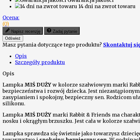
Gwarancja jakości
14 dni na zwrot towaru
Ocena:
(0)
Napisz recenzję
Zadaj pytanie
Masz pytania dotyczące tego produktu?
Skontaktuj si
Opis
Szczegóły produktu
Opis
Lampka
MIŚ DUŻY
w kolorze szałwiowym marki Rabbit
bezpieczeństwa i rozwój dziecka. Jest niezastąpion
zasypianiem i spokojny, bezpieczny sen. Rodzicom uła
silikonu.
Lampka
MIŚ DUŻY
marki Rabbit & Friends ma charakt
nosku i okrągłym brzuszku. Jest cała w kolorze szałw
Lampka sprawdza się świetnie jako towarzysz dziecię
towarzystwo i
spokojny, bezpieczny sen
. W godzinac