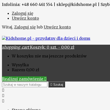
Infolinia: +48 660 461 554 | sklep@kidshome.pl | Szybk
Zaloguj się
Utwórz konto
Witaj,
Zaloguj się
lub
Utwórz konto
shopping_cart
Koszyk:
0
szt. - 0,00 zł
W koszyku nie ma jeszcze produktów
Wysyłka
Razem
0,00 zł
Realizuj zamówienie


Szukaj


