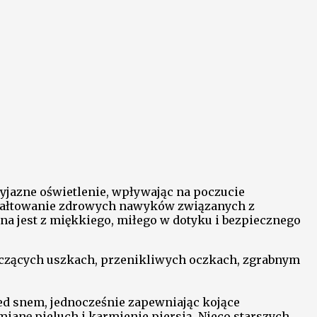
yjazne oświetlenie, wpływając na poczucie
ztałtowanie zdrowych nawyków związanych z
na jest z miękkiego, miłego w dotyku i bezpiecznego
erczących uszkach, przenikliwych oczkach, zgrabnym
ed snem, jednocześnie zapewniając kojące
ianę pieluch i karmienie piersią. Nieco starszych