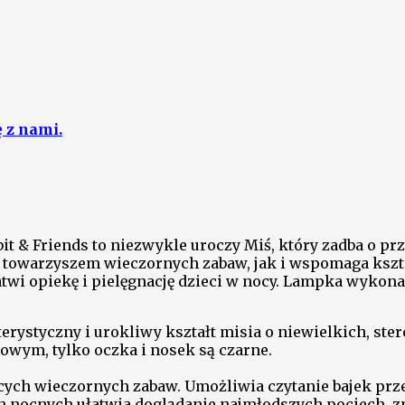
ę z nami.
 & Friends to niezwykle uroczy Miś, który zadba o prz
ym towarzyszem wieczornych zabaw, jak i wspomaga ks
twi opiekę i pielęgnację dzieci w nocy. Lampka wykona
erystyczny i urokliwy kształt misia o niewielkich, st
iowym, tylko oczka i nosek są czarne.
cych wieczornych zabaw. Umożliwia czytanie bajek prz
h nocnych ułatwia doglądanie najmłodszych pociech, zm