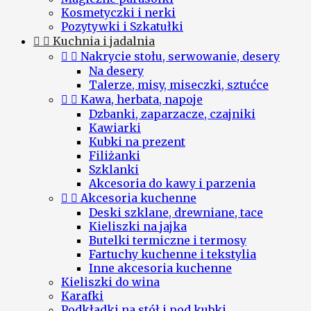
Kosmetyczki i nerki
Pozytywki i Szkatułki


Kuchnia i jadalnia


Nakrycie stołu, serwowanie, desery
Na desery
Talerze, misy, miseczki, sztućce


Kawa, herbata, napoje
Dzbanki, zaparzacze, czajniki
Kawiarki
Kubki na prezent
Filiżanki
Szklanki
Akcesoria do kawy i parzenia


Akcesoria kuchenne
Deski szklane, drewniane, tace
Kieliszki na jajka
Butelki termiczne i termosy
Fartuchy kuchenne i tekstylia
Inne akcesoria kuchenne
Kieliszki do wina
Karafki
Podkładki na stół i pod kubki