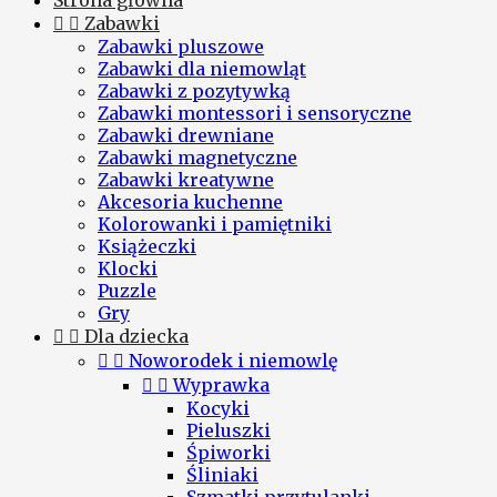
Strona główna


Zabawki
Zabawki pluszowe
Zabawki dla niemowląt
Zabawki z pozytywką
Zabawki montessori i sensoryczne
Zabawki drewniane
Zabawki magnetyczne
Zabawki kreatywne
Akcesoria kuchenne
Kolorowanki i pamiętniki
Książeczki
Klocki
Puzzle
Gry


Dla dziecka


Noworodek i niemowlę


Wyprawka
Kocyki
Pieluszki
Śpiworki
Śliniaki