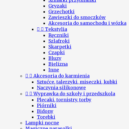
Szmatki przytulanki
Gryzaki
Grzechotki
Zawieszki do smoczków
Akcesoria do samochodu i wózka


Tekstylia
Ręczniki
Szlafroki
Skarpetki
Czapki
Bluzy
Bielizna
Inne


Akcesoria do karmienia
Sztućce, talerzyki, miseczki, kubki
Naczynia silikonowe


Wyprawka do szkoły i przedszkola
Plecaki, tornistry, torby
Piórniki
Bidony
Torebki
Lampki nocne
Magiczne parasolki