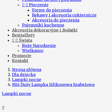


Pieczenie
Formy do pieczenia
Rękawy i akcesoria cukiernicze
Akcesoria do pieczenia
Pojemniki kuchenne
Akcesoria dekoracyjne i dodatki
Bestsellery


Święta
Boże Narodzenie
Wielkanoc
Promocje
Kontakt
Strona główna
Dla dziecka
Lampki nocne
Miś Duży Lampka Silikonowa Szałwiowa
Lampki nocne
