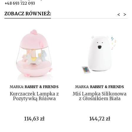
+48 693 722 093
ZOBACZ RÓWNIEŻ:
<
>
DO KOSZYKA
DO KOSZYKA
MARKA:
RABBIT & FRIENDS
MARKA:
RABBIT & FRIENDS
Kurczaczek Lampka z
Miś Lampka Silikonowa
Pozytywką Różowa
z Głośnikiem Biała
Cena
Cena
114,63 zł
144,72 zł