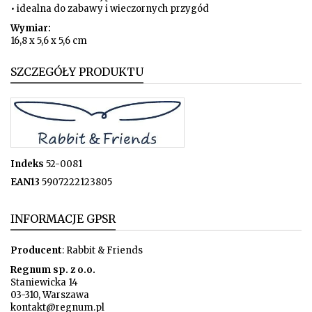
• idealna do zabawy i wieczornych przygód
Wymiar:
16,8 x 5,6 x 5,6 cm
SZCZEGÓŁY PRODUKTU
Indeks
52-0081
EAN13
5907222123805
INFORMACJE GPSR
Producent
: Rabbit & Friends
Regnum sp. z o.o.
Staniewicka 14
03-310, Warszawa
kontakt@regnum.pl