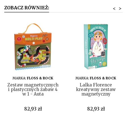
ZOBACZ RÓWNIEŻ:
<
>
DO KOSZYKA
DO KOSZYKA
MARKA:
FLOSS & ROCK
MARKA:
FLOSS & ROCK
Zestaw magnetycznych
Lalka Florence
i plastycznych zabaw 4
kreatywny zestaw
w 1 - Auta
magnetyczny
Cena
Cena
82,93 zł
82,93 zł