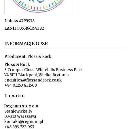
Indeks
47P5938
EAN13
5055166359382
INFORMACJE GPSR
Producent
: Floss & Rock
Floss & Rock
3 Cropper Close, Whitehills Business Park
Y4 5PU Blackpool, Wielka Brytania
enquiries@flossandrock.co.uk
+44 01253 831500
Importer
:
Regnum sp. z o.o.
Staniewicka 14
03-310 Warszawa
kontakt@regnum.pl
+48 693 722 093