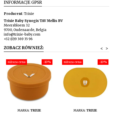
INFORMACJE GPSR
Producent
: Trixie
Trixie Baby Synogix TAV Mellis BV
Meersbloem 32
9700, Oudenaarde, Belgia
info@trixie-baby.com
+32 (0)9 369 35 96
ZOBACZ RÓWNIEŻ:
<
>
niższa cena
-10%
niższa cena
-10%
DO KOSZYKA
DO KOSZYKA
MARKA:
TRIXIE
MARKA:
TRIXIE