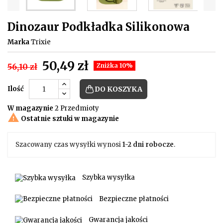
Dinozaur Podkładka Silikonowa
Marka
Trixie
50,49 zł
56,10 zł
Zniżka 10%
Ilość
DO KOSZYKA
W magazynie
2 Przedmioty

Ostatnie sztuki w magazynie
Szacowany czas wysyłki wynosi
1-2 dni robocze
.
Szybka wysyłka
Bezpieczne płatności
Gwarancja jakości