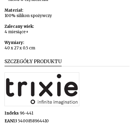
Materiał:
100% silikon spożywczy
Zalecany wiek:
4 miesiące+
Wymiary:
40 x 27 x 0.5 cm
SZCZEGÓŁY PRODUKTU
Indeks
96-441
EAN13
5400858964410