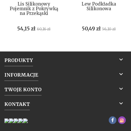
Lis Silikonowy
Lew Podkładka
Pojemnik z Pokrywką
Silikonowa
na Przekąski
Cena
Cena
Cena
Cena
54,15 zł
50,49 zł
60,16 zł
56,10 zł
podstawowa
podstawow

PRODUKTY

INFORMACJE

TWOJE KONTO

KONTAKT