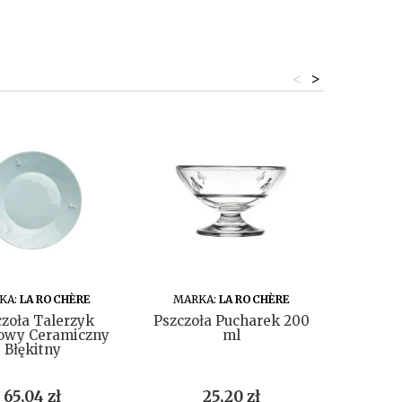
<
>
nowość
DO KOSZYKA
DO KOSZYKA
KA:
LA ROCHÈRE
MARKA:
LA ROCHÈRE
MAR
zoła Talerzyk
Pszczoła Pucharek 200
Ouess
owy Ceramiczny
ml
Pok
Błękitny
Cena
Cena
65,04 zł
25,20 zł