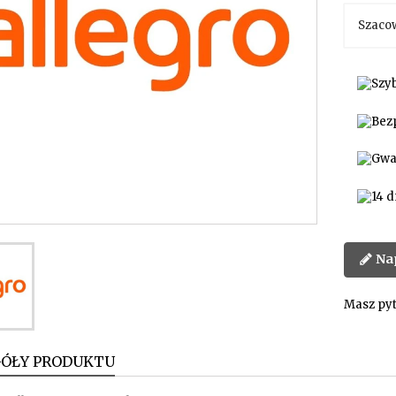
Szaco
Na
Masz pyt
GÓŁY PRODUKTU