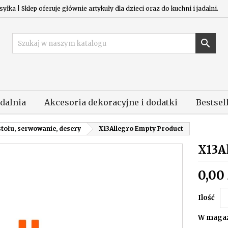
łka | Sklep oferuje głównie artykuły dla dzieci oraz do kuchni i jadalni.

adalnia
Akcesoria dekoracyjne i dodatki
Bestsel
stołu, serwowanie, desery
X13Allegro Empty Product
X13A
0,00 
Ilość
W magaz