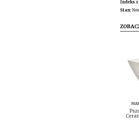
Indeks
x
Stan:
No
ZOBAC
MA
Psz
Cera