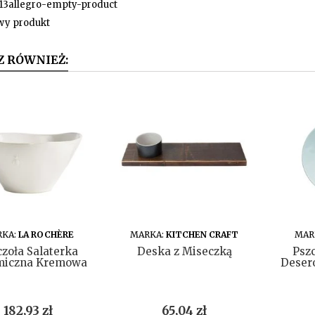
13allegro-empty-product
wy produkt
Z RÓWNIEŻ:
DO KOSZYKA
DO KOSZYKA
RKA:
LA ROCHÈRE
MARKA:
KITCHEN CRAFT
MAR
czoła Salaterka
Deska z Miseczką
Pszc
miczna Kremowa
Deser
Cena
Cena
182,93 zł
65,04 zł