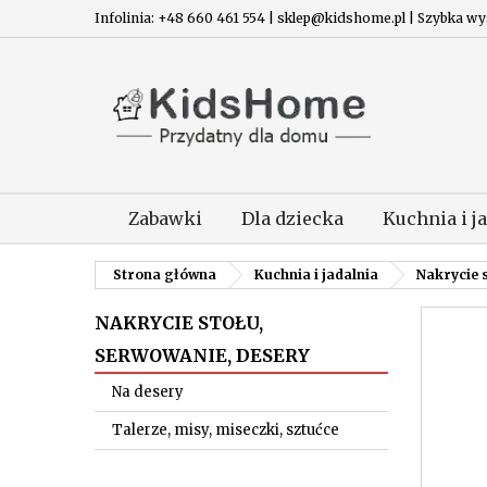
Infolinia: +48 660 461 554 | sklep@kidshome.pl | Szybka wysy
Zabawki
Dla dziecka
Kuchnia i j
Strona główna
Kuchnia i jadalnia
Nakrycie 
NAKRYCIE STOŁU,
SERWOWANIE, DESERY
Na desery
Talerze, misy, miseczki, sztućce