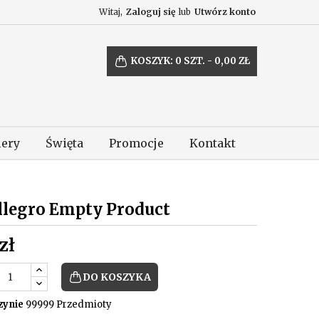
Witaj,
Zaloguj się
lub
Utwórz konto
KOSZYK:
0
SZT. - 0,00 ZŁ
lery
Święta
Promocje
Kontakt
llegro Empty Product
zł
DO KOSZYKA
ynie
99999 Przedmioty