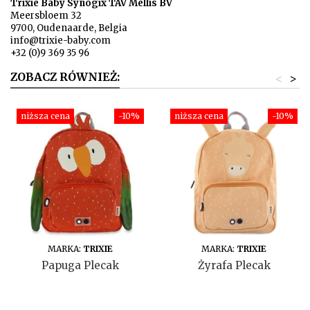
Trixie Baby Synogix TAV Mellis BV
Meersbloem 32
9700, Oudenaarde, Belgia
info@trixie-baby.com
+32 (0)9 369 35 96
ZOBACZ RÓWNIEŻ:
<
>
niższa cena
-10%
niższa cena
-10%
DO KOSZYKA
DO KOSZYKA
MARKA:
TRIXIE
MARKA:
TRIXIE
Papuga Plecak
Żyrafa Plecak