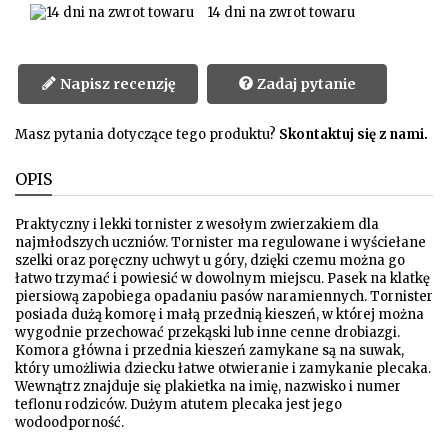
14 dni na zwrot towaru
Napisz recenzję
Zadaj pytanie
Masz pytania dotyczące tego produktu?
Skontaktuj się z nami.
OPIS
Praktyczny i lekki tornister z wesołym zwierzakiem dla
najmłodszych uczniów. Tornister ma regulowane i wyściełane
szelki oraz poręczny uchwyt u góry, dzięki czemu można go
łatwo trzymać i powiesić w dowolnym miejscu. Pasek na klatkę
piersiową zapobiega opadaniu pasów naramiennych. Tornister
posiada dużą komorę i małą przednią kieszeń, w której można
wygodnie przechować przekąski lub inne cenne drobiazgi.
Komora główna i przednia kieszeń zamykane są na suwak,
który umożliwia dziecku łatwe otwieranie i zamykanie plecaka.
Wewnątrz znajduje się plakietka na imię, nazwisko i numer
teflonu rodziców. Dużym atutem plecaka jest jego
wodoodporność.