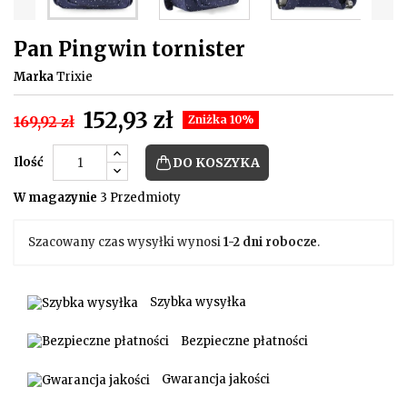
Pan Pingwin tornister
Marka
Trixie
152,93 zł
169,92 zł
Zniżka 10%
Ilość
DO KOSZYKA
W magazynie
3 Przedmioty
Szacowany czas wysyłki wynosi
1-2 dni robocze
.
Szybka wysyłka
Bezpieczne płatności
Gwarancja jakości