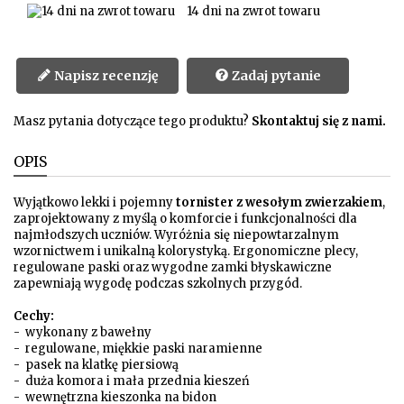
14 dni na zwrot towaru
Napisz recenzję
Zadaj pytanie
Masz pytania dotyczące tego produktu?
Skontaktuj się z nami.
OPIS
Wyjątkowo lekki i pojemny
tornister z wesołym zwierzakiem
,
zaprojektowany z myślą o komforcie i funkcjonalności dla
najmłodszych uczniów. Wyróżnia się niepowtarzalnym
wzornictwem i unikalną kolorystyką. Ergonomiczne plecy,
regulowane paski oraz wygodne zamki błyskawiczne
zapewniają wygodę podczas szkolnych przygód.
Cechy:
- wykonany z bawełny
- regulowane, miękkie paski naramienne
- pasek na klatkę piersiową
- duża komora i mała przednia kieszeń
- wewnętrzna kieszonka na bidon