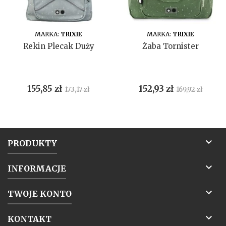
DO KOSZYKA
DO KOSZYKA
MARKA:
TRIXIE
MARKA:
TRIXIE
Rekin Plecak Duży
Żaba Tornister
Cena
Cena
Cena
Cena
155,85 zł
152,93 zł
173,17 zł
169,92 zł
podstawowa
podstawow

PRODUKTY

INFORMACJE

TWOJE KONTO

KONTAKT