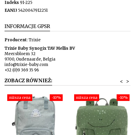
Indeks
91-225
EAN13
5420047912251
INFORMACJE GPSR
Producent
: Trixie
Trixie Baby Synogix TAV Mellis BV
Meersbloem 32
9700, Oudenaarde, Belgia
info@trixie-baby.com
+32 (0)9 369 35 96
ZOBACZ RÓWNIEŻ:
<
>
niższa cena
-10%
niższa cena
-10%