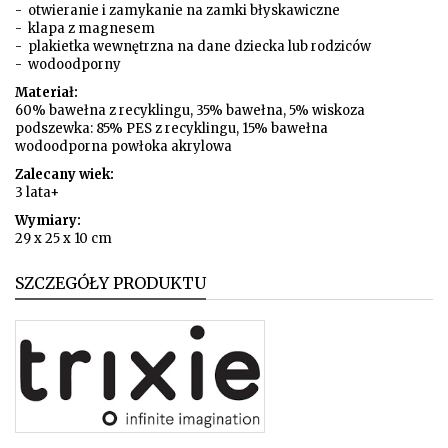
- otwieranie i zamykanie na zamki błyskawiczne
- klapa z magnesem
- plakietka wewnętrzna na dane dziecka lub rodziców
- wodoodporny
Materiał:
60% bawełna z recyklingu, 35% bawełna, 5% wiskoza
podszewka: 85% PES z recyklingu, 15% bawełna
wodoodporna powłoka akrylowa
Zalecany wiek:
3 lata+
Wymiary:
29 x 25 x 10 cm
SZCZEGÓŁY PRODUKTU