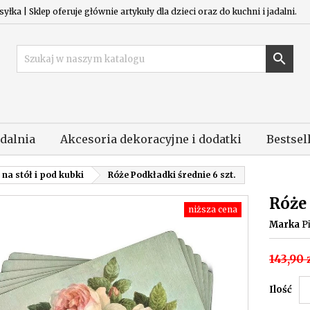
łka | Sklep oferuje głównie artykuły dla dzieci oraz do kuchni i jadalni.

adalnia
Akcesoria dekoracyjne i dodatki
Bestsel
na stół i pod kubki
Róże Podkładki średnie 6 szt.
Róże 
niższa cena
Marka
P
143,90 
Ilość