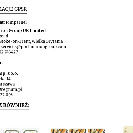
ACJE GPSR
nt
: Pimpernel
rion Group UK Limited
Road
Stoke-on-Trent, Wielka Brytania
rservices@portmeiriongroup.com
82 743427
r
:
p. z o.o.
cka 14
arszawa
@regnum.pl
722 093
Z RÓWNIEŻ: