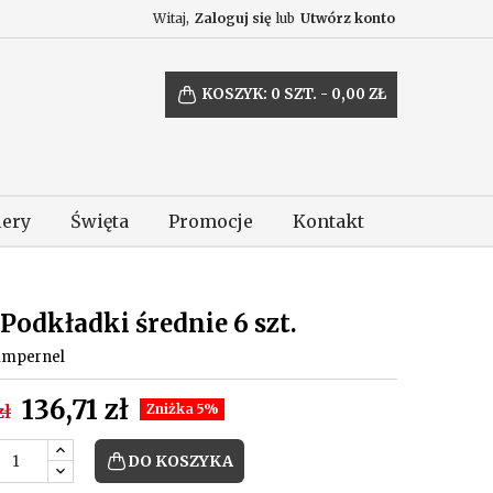
Witaj,
Zaloguj się
lub
Utwórz konto
KOSZYK:
0
SZT. - 0,00 ZŁ
lery
Święta
Promocje
Kontakt
Podkładki średnie 6 szt.
impernel
136,71 zł
zł
Zniżka 5%
DO KOSZYKA