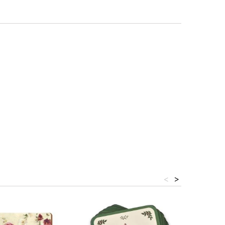
<
>
niższa c