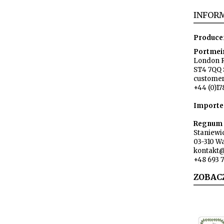
INFORM
Produce
Portmei
London 
ST4 7QQ 
custome
+44 (0)17
Importe
Regnum s
Staniewi
03-310 W
kontakt
+48 693 
ZOBAC