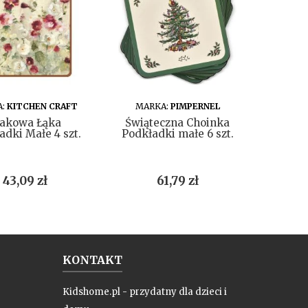
DO KOSZYKA
DO KOSZYKA
A:
KITCHEN CRAFT
MARKA:
PIMPERNEL
MARKA
akowa Łąka
Świąteczna Choinka
Podk
adki Małe 4 szt.
Podkładki małe 6 szt.
Premi
Punkt
Cena
Cena
Cen
43,09 zł
61,79 zł
108,
KONTAKT
Kidshome.pl - przydatny dla dzieci i