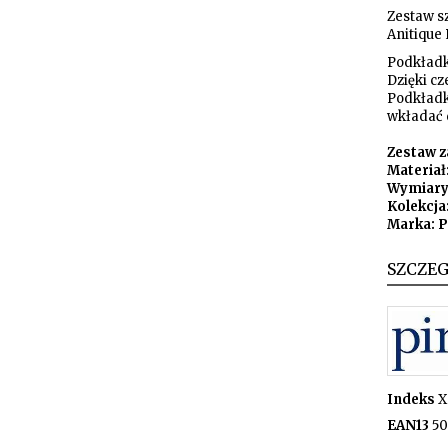
Zestaw s
Anitique
Podkładk
Dzięki cz
Podkładki
wkładać 
Zestaw za
Materiał
Wymiary:
Kolekcja
Marka: 
SZCZE
Indeks
X
EAN13
50