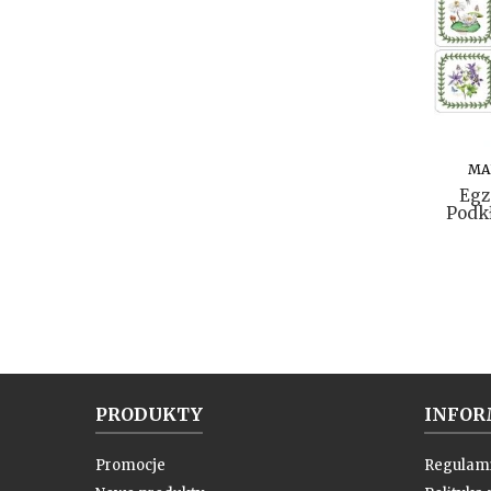
MA
Egz
Podkł
PRODUKTY
INFOR
Promocje
Regulam