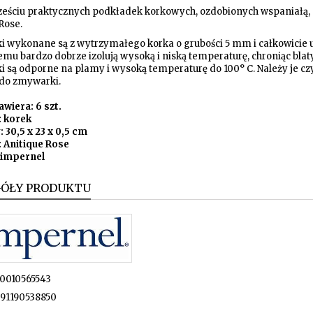
ześciu praktycznych podkładek korkowych, ozdobionych wspaniałą, p
 Rose.
i wykonane są z wytrzymałego korka o grubości 5 mm i całkowicie u
emu bardzo dobrze izolują wysoką i niską temperaturę, chroniąc blat
 są odporne na plamy i wysoką temperaturę do 100° C. Należy je czyś
do zmywarki.
wiera: 6 szt.
: korek
 30,5 x 23 x 0,5 cm
: Anitique Rose
Pimpernel
GÓŁY PRODUKTU
0010565543
91190538850