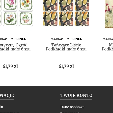
DO KOSZYKA
DO KOSZYKA
RKA:
PIMPERNEL
MARKA:
PIMPERNEL
MARK
otyczny Ogród
Tańczące Liście
M
adki małe 6 szt.
Podkładki małe 6 szt.
Podkł
Cena
Cena
61,79 zł
61,79 zł
MACJE
TWOJE KONTO
in
Dane osobowe