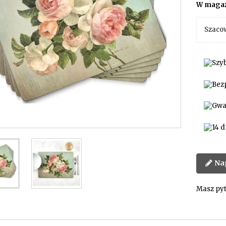
W magaz
Szaco
Na
Masz pyt