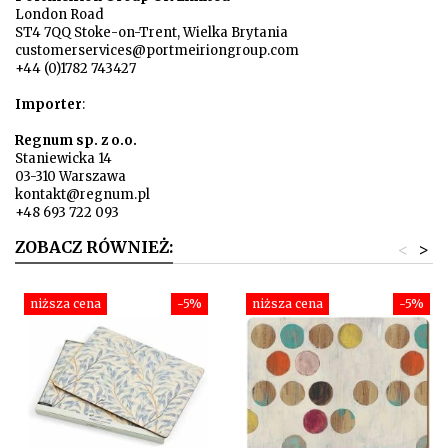
London Road
ST4 7QQ Stoke-on-Trent, Wielka Brytania
customerservices@portmeiriongroup.com
+44 (0)1782 743427
Importer
:
Regnum sp. z o.o.
Staniewicka 14
03-310 Warszawa
kontakt@regnum.pl
+48 693 722 093
ZOBACZ RÓWNIEŻ:
<
>
niższa cena
-5%
niższa cena
-5%