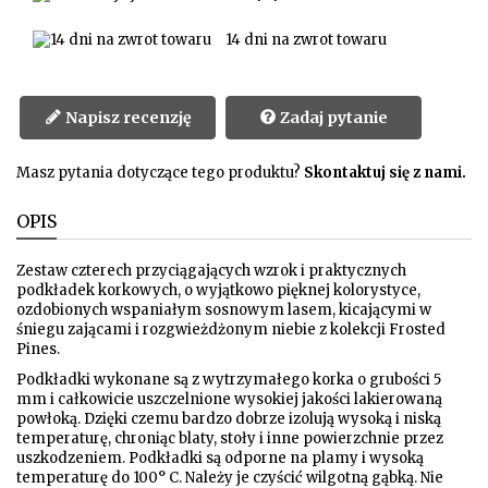
14 dni na zwrot towaru
Napisz recenzję
Zadaj pytanie
Masz pytania dotyczące tego produktu?
Skontaktuj się z nami.
OPIS
Zestaw czterech przyciągających wzrok i praktycznych
podkładek korkowych, o wyjątkowo pięknej kolorystyce,
ozdobionych wspaniałym sosnowym lasem, kicającymi w
śniegu zającami i rozgwieżdżonym niebie z kolekcji Frosted
Pines.
Podkładki wykonane są z wytrzymałego korka o grubości 5
mm i całkowicie uszczelnione wysokiej jakości lakierowaną
powłoką. Dzięki czemu bardzo dobrze izolują wysoką i niską
temperaturę, chroniąc blaty, stoły i inne powierzchnie przez
uszkodzeniem. Podkładki są odporne na plamy i wysoką
temperaturę do 100° C. Należy je czyścić wilgotną gąbką. Nie