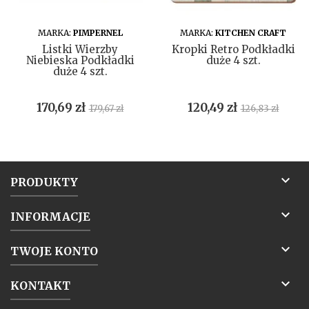
DO KOSZYKA
DO KOSZYKA
MARKA:
PIMPERNEL
MARKA:
KITCHEN CRAFT
Listki Wierzby
Kropki Retro Podkładki
Niebieska Podkładki
duże 4 szt.
duże 4 szt.
Cena
Cena
Cena
Cena
170,69 zł
120,49 zł
179,67 zł
126,83 zł
podstawowa
podstawow

PRODUKTY

INFORMACJE

TWOJE KONTO

KONTAKT