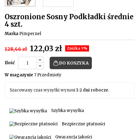
Oszronione Sosny Podkładki średnie
4 szt.
Marka
Pimpernel
122,03 zł
128,46 zł
Zniżka 5%
Ilość
DO KOSZYKA
W magazynie
7 Przedmioty
Szacowany czas wysyłki wynosi
1-2 dni robocze
.
Szybka wysyłka
Bezpieczne płatności
Gwarancja jakości