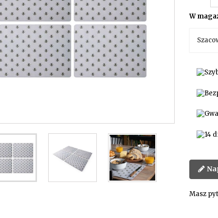
W magaz
Szaco
Na
Masz pyt