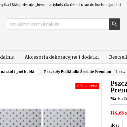
łka | Sklep oferuje głównie artykuły dla dzieci oraz do kuchni i jadalni.

adalnia
Akcesoria dekoracyjne i dodatki
Bestsel
na stół i pod kubki
Pszczoły Podkładki Średnie Premium – 4 szt.
Pszc
niższa cena
Prem
Marka
C
114,63 
Ilość