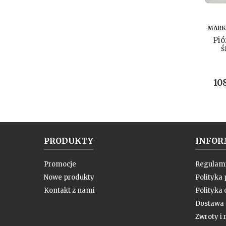
MARK
Pió
ś
Ce
108
PRODUKTY
INFOR
Promocje
Regulam
Nowe produkty
Polityka
Kontakt z nami
Polityka 
Dostawa
Zwroty i