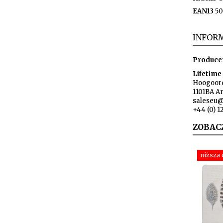
EAN13
50
INFORM
Produce
Lifetime
Hoogoord
1101BA A
saleseu@
+44 (0) 
ZOBAC
niższa 