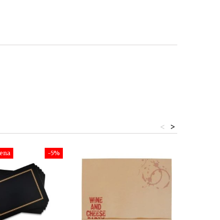
<
>
cena
-5%
niższa c