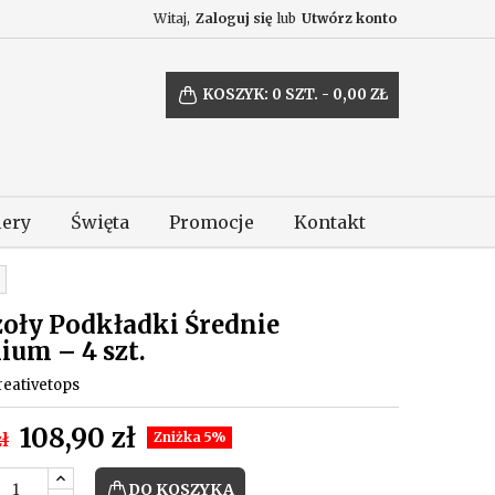
Witaj,
Zaloguj się
lub
Utwórz konto
KOSZYK:
0
SZT. - 0,00 ZŁ
lery
Święta
Promocje
Kontakt
zoły Podkładki Średnie
ium – 4 szt.
reativetops
108,90 zł
zł
Zniżka 5%
DO KOSZYKA