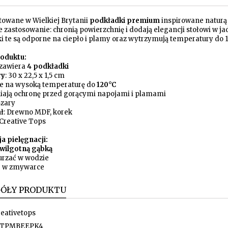
towane w Wielkiej Brytanii
podkładki premium
inspirowane naturą
 zastosowanie: chronią powierzchnię i dodają elegancji stołowi w j
i te są odporne na ciepło i plamy oraz wytrzymują temperatury do 
oduktu:
 zawiera
4 podkładki
ry
: 30 x 22,5 x 1,5 cm
e na wysoką temperaturę do
120°C
iają ochronę przed gorącymi napojami i plamami
Szary
ł
: Drewno MDF, korek
 Creative Tops
a pielęgnacji:
wilgotną gąbką
nurzać w wodzie
ć w zmywarce
GÓŁY PRODUKTU
eativetops
TPMBEEPK4