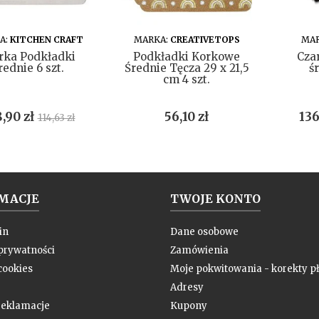
DO KOSZYKA
DO KOSZYKA
A:
KITCHEN CRAFT
MARKA:
CREATIVETOPS
MAR
rka Podkładki
Podkładki Korkowe
Cza
rednie 6 szt.
Średnie Tęcza 29 x 21,5
ś
cm 4 szt.
na
Cena
Cena
Ce
,90 zł
56,10 zł
136
114,63 zł
podstawowa
MACJE
TWOJE KONTO
in
Dane osobowe
 prywatności
Zamówienia
cookies
Moje pokwitowania - korekty pł
Adresy
 reklamacje
Kupony