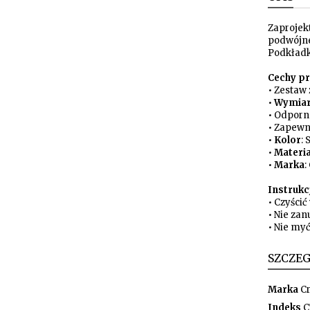
Zaprojek
podwójne
Podkładk
Cechy pr
• Zestaw
•
Wymia
• Odporn
• Zapewn
•
Kolor
: 
•
Materia
•
Marka
:
Instrukcj
• Czyścić
• Nie za
• Nie my
SZCZE
Marka
Cr
Indeks
C