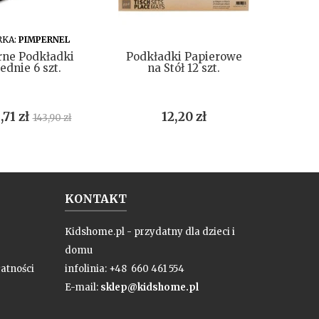
DO KOSZYKA
DO KOSZYKA
KA:
PIMPERNEL
MAR
rne Podkładki
Podkładki Papierowe
Róże P
rednie 6 szt.
na Stół 12 szt.
na
Cena
Cena
Cen
,71 zł
12,20 zł
170
143,90 zł
podstawowa
KONTAKT
Kidshome.pl - przydatny dla dzieci i
domu
atności
infolinia: +48 660 461 554
E-mail:
sklep@kidshome.pl