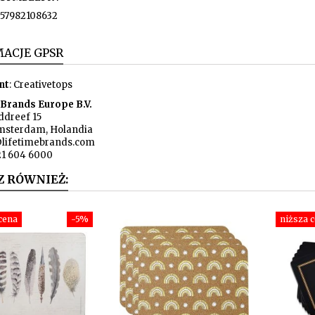
57982108632
ACJE GPSR
nt
: Creativetops
 Brands Europe B.V.
dreef 15
msterdam, Holandia
lifetimebrands.com
121 604 6000
Z RÓWNIEŻ:
cena
-5%
niższa 