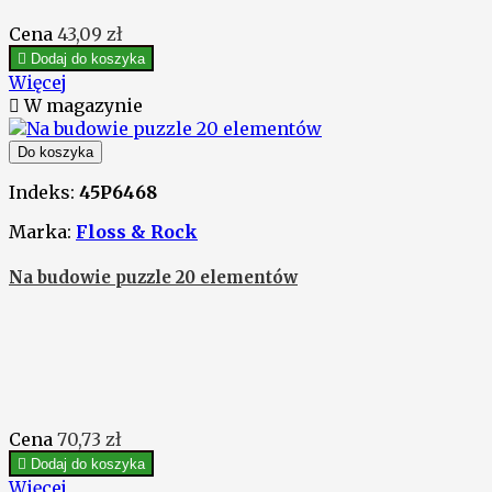
Cena
43,09 zł

Dodaj do koszyka
Więcej

W magazynie
Do koszyka
Indeks:
45P6468
Marka:
Floss & Rock
Na budowie puzzle 20 elementów
Cena
70,73 zł

Dodaj do koszyka
Więcej