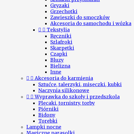
Gryzaki
Grzechotki
Zawieszki do smoczków
Akcesoria do samochodu i wózka


Tekstylia
Ręczniki
Szlafroki
Skarpetki
Czapki
Bluzy
Bielizna
Inne


Akcesoria do karmienia
Sztućce, talerzyki, miseczki, kubki
Naczynia silikonowe


Wyprawka do szkoły i przedszkola
Plecaki, tornistry, torby
Piórniki
Bidony
Torebki
Lampki nocne
Magiczne parasolki