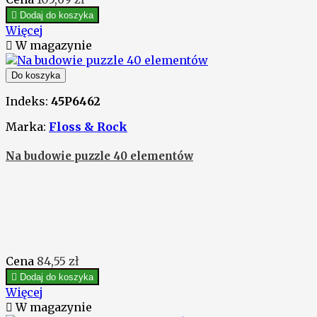

Dodaj do koszyka
Więcej

W magazynie
Do koszyka
Indeks:
45P6462
Marka:
Floss & Rock
Na budowie puzzle 40 elementów
Cena
84,55 zł

Dodaj do koszyka
Więcej

W magazynie