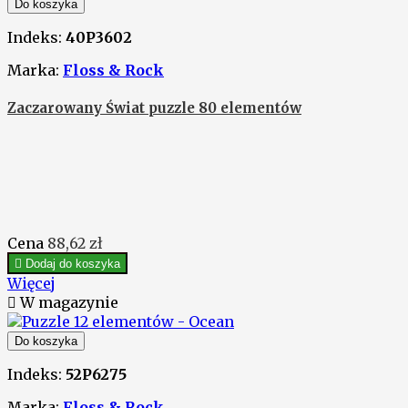
Do koszyka
Indeks:
40P3602
Marka:
Floss & Rock
Zaczarowany Świat puzzle 80 elementów
Cena
88,62 zł

Dodaj do koszyka
Więcej

W magazynie
Do koszyka
Indeks:
52P6275
Marka:
Floss & Rock