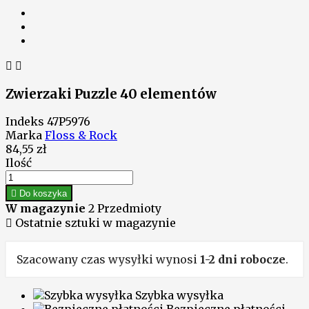


Zwierzaki Puzzle 40 elementów
Indeks
47P5976
Marka
Floss & Rock
84,55 zł
Ilość

Do koszyka
W magazynie
2 Przedmioty

Ostatnie sztuki w magazynie
Szacowany czas wysyłki wynosi
1-2 dni robocze
.
Szybka wysyłka