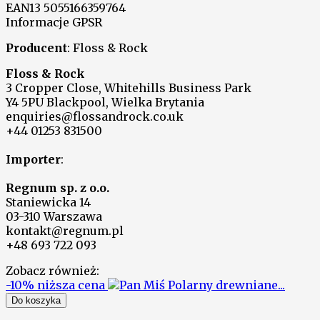
EAN13
5055166359764
Informacje GPSR
Producent
: Floss & Rock
Floss & Rock
3 Cropper Close, Whitehills Business Park
Y4 5PU Blackpool, Wielka Brytania
enquiries@flossandrock.co.uk
+44 01253 831500
Importer
:
Regnum sp. z o.o.
Staniewicka 14
03-310 Warszawa
kontakt@regnum.pl
+48 693 722 093
Zobacz również:
-10%
niższa cena
Do koszyka