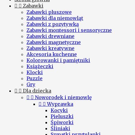


Zabawki
Zabawki pluszowe
Zabawki dla niemowląt
Zabawki z pozytywką
Zabawki montessori i sensoryczne
Zabawki drewniane
Zabawki magnetyczne
Zabawki kreatywne
Akcesoria kuchenne
Kolorowanki i pamiętniki
Książeczki
Klocki
Puzzle
Gry


Dla dziecka


Noworodek i niemowlę


Wyprawka
Kocyki
Pieluszki
Śpiworki
Śliniaki
Szmatki przytulanki