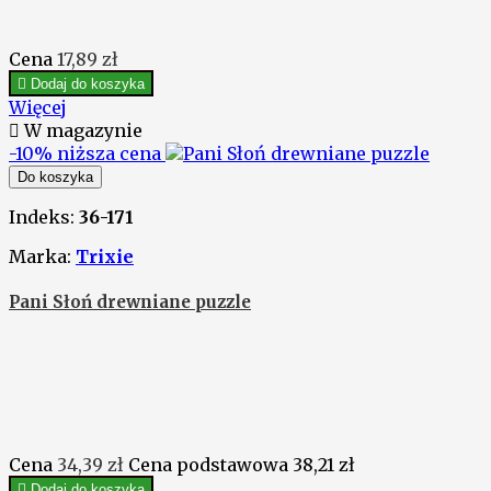
Cena
17,89 zł

Dodaj do koszyka
Więcej

W magazynie
-10%
niższa cena
Do koszyka
Indeks:
36-171
Marka:
Trixie
Pani Słoń drewniane puzzle
Cena
34,39 zł
Cena podstawowa
38,21 zł

Dodaj do koszyka