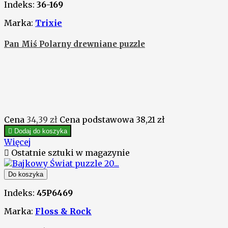
Indeks:
36-169
Marka:
Trixie
Pan Miś Polarny drewniane puzzle
Cena
34,39 zł
Cena podstawowa
38,21 zł

Dodaj do koszyka
Więcej

Ostatnie sztuki w magazynie
Do koszyka
Indeks:
45P6469
Marka:
Floss & Rock