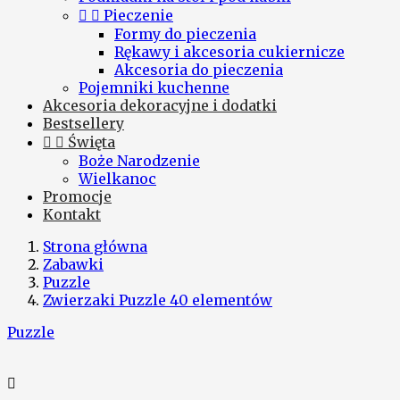


Pieczenie
Formy do pieczenia
Rękawy i akcesoria cukiernicze
Akcesoria do pieczenia
Pojemniki kuchenne
Akcesoria dekoracyjne i dodatki
Bestsellery


Święta
Boże Narodzenie
Wielkanoc
Promocje
Kontakt
Strona główna
Zabawki
Puzzle
Zwierzaki Puzzle 40 elementów
Puzzle
