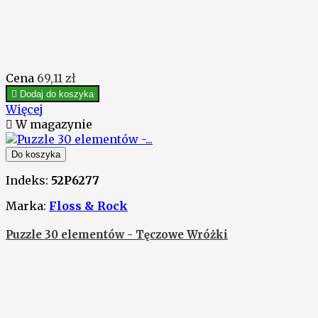
Cena
69,11 zł

Dodaj do koszyka
Więcej

W magazynie
Do koszyka
Indeks:
52P6277
Marka:
Floss & Rock
Puzzle 30 elementów - Tęczowe Wróżki