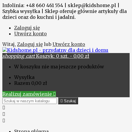
Infolinia: +48 660 461 554 | sklep@kidshome.pl |
Szybka wysyłka | Sklep oferuje głównie artykuły dla
dzieci oraz do kuchni i jadalni.
Zaloguj się
Utwórz konto
Witaj,
Zaloguj się
lub
Utwórz konto
shopping_cart
Koszyk:
0
szt. - 0,00 zł
W koszyku nie ma jeszcze produktów
Wysyłka
Razem
0,00 zł
Realizuj zamówienie


Szukaj



Strona główna