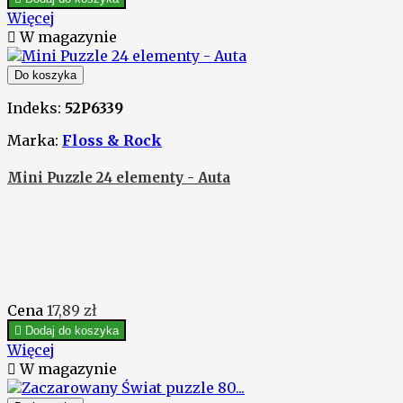
Więcej

W magazynie
Do koszyka
Indeks:
52P6339
Marka:
Floss & Rock
Mini Puzzle 24 elementy - Auta
Cena
17,89 zł

Dodaj do koszyka
Więcej

W magazynie