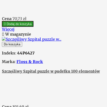
Cena
70,73 zł

Dodaj do koszyka
Więcej

W magazynie
Do koszyka
Indeks:
44P6427
Marka:
Floss & Rock
Szczęśliwy Szpital puzzle w pudełku 100 elementów
Cena
105,69 zł