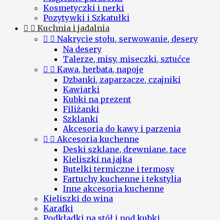
Kosmetyczki i nerki
Pozytywki i Szkatułki


Kuchnia i jadalnia


Nakrycie stołu, serwowanie, desery
Na desery
Talerze, misy, miseczki, sztućce


Kawa, herbata, napoje
Dzbanki, zaparzacze, czajniki
Kawiarki
Kubki na prezent
Filiżanki
Szklanki
Akcesoria do kawy i parzenia


Akcesoria kuchenne
Deski szklane, drewniane, tace
Kieliszki na jajka
Butelki termiczne i termosy
Fartuchy kuchenne i tekstylia
Inne akcesoria kuchenne
Kieliszki do wina
Karafki
Podkładki na stół i pod kubki