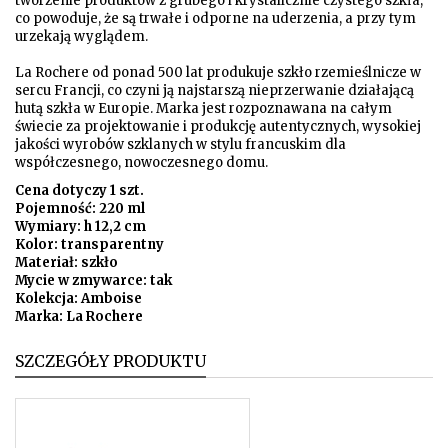
tworzenie produktów z grubego i krystalicznie czystego szkła,
co powoduje, że są trwałe i odporne na uderzenia, a przy tym
urzekają wyglądem.
La Rochere od ponad 500 lat produkuje szkło rzemieślnicze w
sercu Francji, co czyni ją najstarszą nieprzerwanie działającą
hutą szkła w Europie. Marka jest rozpoznawana na całym
świecie za projektowanie i produkcję autentycznych, wysokiej
jakości wyrobów szklanych w stylu francuskim dla
współczesnego, nowoczesnego domu.
Cena dotyczy 1 szt.
Pojemność: 220 ml
Wymiary: h 12,2 cm
Kolor: transparentny
Materiał: szkło
Mycie w zmywarce: tak
Kolekcja: Amboise
Marka: La Rochere
SZCZEGÓŁY PRODUKTU