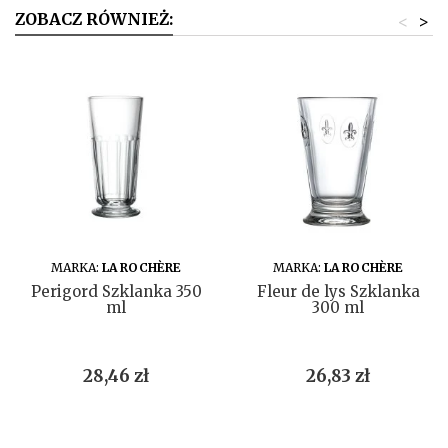
ZOBACZ RÓWNIEŻ:
<
>
DO KOSZYKA
DO KOSZYKA
MARKA:
LA ROCHÈRE
MARKA:
LA ROCHÈRE
Perigord Szklanka 350
Fleur de lys Szklanka
ml
300 ml
Cena
Cena
28,46 zł
26,83 zł