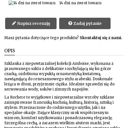
14 dni na zwrot towaru
Napisz recenzję
Zadaj pytanie
Masz pytania dotyczące tego produktu?
Skontaktuj się z nami.
OPIS
Szklanka z niepowtarzalnej kolekcji Amboise, wykonana z
prasowanego szkła z delikatnie rozchylającą się ku górze
czarką, ozdobiona wypukłą ornamentyką kwiatową,
nawiązującą do renesansowego stylu arabeski. Doskonale
leżąca w dłoni, przyjemnie ciężka. Idealnie sprawdzi się do
serwowania wody, soków i zimnych napojów.
La Rochere to wyjątkowe i niepowtarzalne wyroby szklane
zainspirowane francuską kuchnią, kulturą, historią, sztuką i
stylem. Przeznaczone do codziennego użytku, jak i na
specjalne okazje. Dające klasyczny urok współczesnym
wzorom, komfort użytkowania i ponadczasową elegancję.
Szczególna cechą, a zarazem wielkim atutem marki, jest