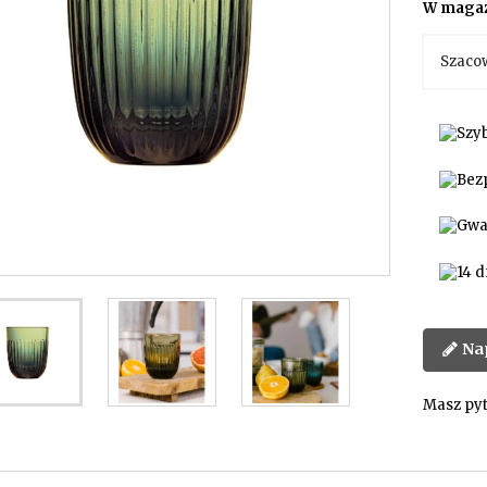
W magaz
Szaco
Na
Masz pyt