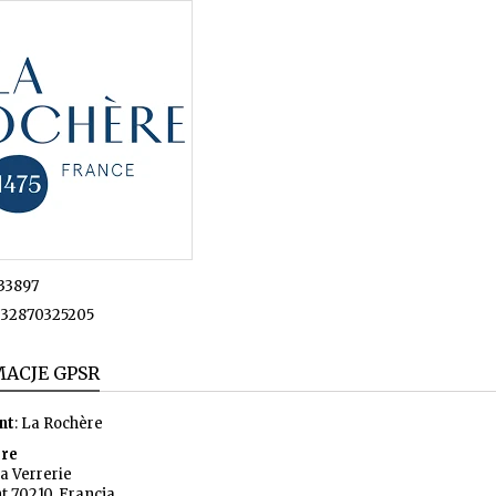
33897
32870325205
ACJE GPSR
nt
: La Rochère
ere
la Verrerie
t 70210, Francja