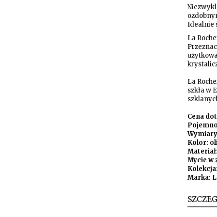
Niezwykl
ozdobnym
Idealnie
La Rocher
Przeznac
użytkowa
krystalic
La Rocher
szkła w 
szklanyc
Cena dot
Pojemno
Wymiary:
Kolor: o
Materiał
Mycie w 
Kolekcja
Marka: L
SZCZE