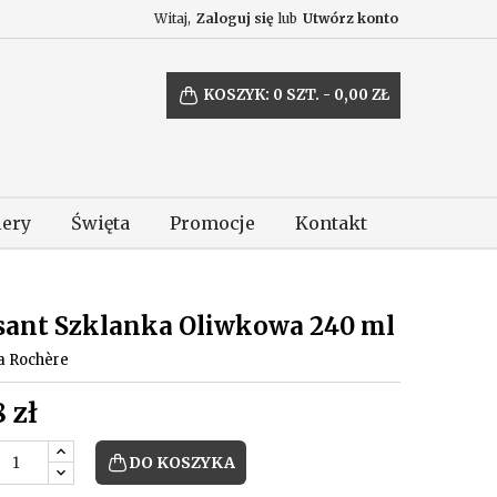
Witaj,
Zaloguj się
lub
Utwórz konto
KOSZYK:
0
SZT. - 0,00 ZŁ
lery
Święta
Promocje
Kontakt
sant Szklanka Oliwkowa 240 ml
a Rochère
 zł
DO KOSZYKA