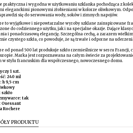
e praktyczna i wygodna w użytkowaniu szklanka pochodząca z kolek
i eleganckimi pionowymi żłobieniami w kolorze oliwkowym. Odpow
 sprawdzi się do serwowania wody, soków i zimnych napojów.
e to wyjątkowe i niepowtarzalne wyroby szklane zainspirowane francu
zone do codziennego użytku, jak i na specjalne okazje. Dające kl
nia i ponadczasową elegancję. Szczególna cechą, a zarazem wielkim
znie czystego szkła, co powoduje, że są trwałe i odporne na uderzen
e od ponad 500 lat produkuje szkło rzemieślnicze w sercu Francji, co
Europie. Marka jest rozpoznawana na całym świecie za projektowani
h w stylu francuskim dla współczesnego, nowoczesnego domu.
yczy 1 szt.
ść: 240 ml
 h 9,5 cm
liwkowy
: szkło
zmywarce: tak
: Ouessant
a Rochere
GÓŁY PRODUKTU