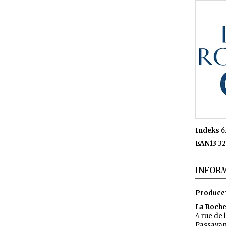
Indeks
6
EAN13
32
INFORM
Produce
La Roch
4 rue de 
Passavan