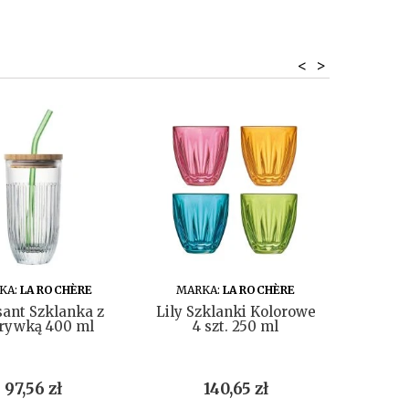
<
>
DO KOSZYKA
DO KOSZYKA
KA:
LA ROCHÈRE
MARKA:
LA ROCHÈRE
MAR
ant Szklanka z
Lily Szklanki Kolorowe
Pszc
rywką 400 ml
4 szt. 250 ml
Bak
Cena
Cena
97,56 zł
140,65 zł