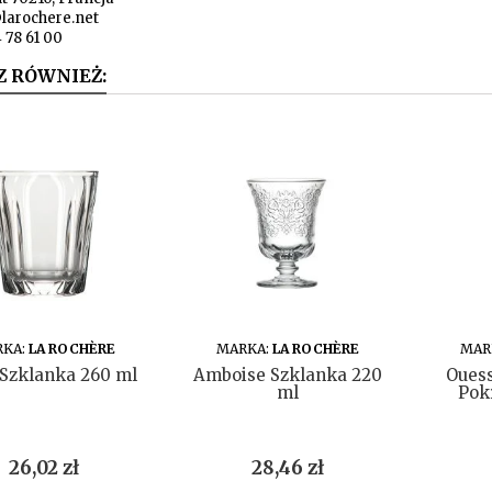
larochere.net
4 78 61 00
Z RÓWNIEŻ:
DO KOSZYKA
DO KOSZYKA
RKA:
LA ROCHÈRE
MARKA:
LA ROCHÈRE
MAR
Szklanka 260 ml
Amboise Szklanka 220
Ouess
ml
Pok
Cena
Cena
26,02 zł
28,46 zł