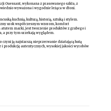
cji Ouessant, wykonana z prasowanego szkła, z
iednio wyważona i wygodnie leżąca w dłoni.
ską kuchnią, kulturą, historią, sztuką i stylem.
asyczny urok współczesnym wzorom, komfort
 atutem marki, jest tworzenie produktów z grubego i
ia, a przy tym urzekają wyglądem.
 czyni ją najstarszą nieprzerwanie działającą hutą
e i produkcję autentycznych, wysokiej jakości wyrobów