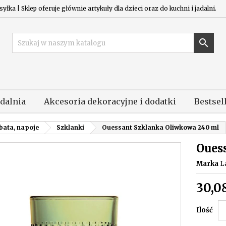
łka | Sklep oferuje głównie artykuły dla dzieci oraz do kuchni i jadalni.

adalnia
Akcesoria dekoracyjne i dodatki
Bestsel
bata, napoje
Szklanki
Ouessant Szklanka Oliwkowa 240 ml
Oues
Marka
L
30,08
Ilość