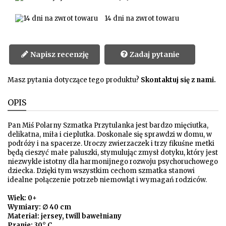
14 dni na zwrot towaru
Napisz recenzję
Zadaj pytanie
Masz pytania dotyczące tego produktu?
Skontaktuj się z nami.
OPIS
Pan Miś Polarny Szmatka Przytulanka jest bardzo mięciutka,
delikatna, miła i cieplutka. Doskonale się sprawdzi w domu, w
podróży i na spacerze. Uroczy zwierzaczek i trzy fikuśne metki
będą cieszyć małe paluszki, stymulując zmysł dotyku, który jest
niezwykle istotny dla harmonijnego rozwoju psychoruchowego
dziecka. Dzięki tym wszystkim cechom szmatka stanowi
idealne połączenie potrzeb niemowląt i wymagań rodziców.
Wiek: 0+
Wymiary: ∅ 40 cm
Materiał: jersey, twill bawełniany
Pranie: 30° C