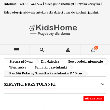
Infolinia: +48 660 461 554 | sklep@kidshome.pl | Szybka wysyłka |
Sklep oferuje głównie artykuły dla dzieci oraz do kuchni i jadalni.
0



Strona główna
Dla dziecka
Noworodek i niemowlę
Wyprawka
Szmatki przytulanki
Pan Miś Polarny Szmatka Przytulanka ∅ 40 cm
SZMATKI PRZYTULANKI
niższa cena