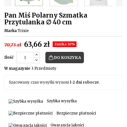
Pan Miś Polarny Szmatka
Przytulanka ∅ 40 cm
Marka
Trixie
63,66 zł
70,73 zł
Zniżka 10%
Ilość
DO KOSZYKA
W magazynie
3 Przedmioty
Szacowany czas wysyłki wynosi
1-2 dni robocze
.
Szybka wysyłka
Bezpieczne płatności
Gwarancja jakości