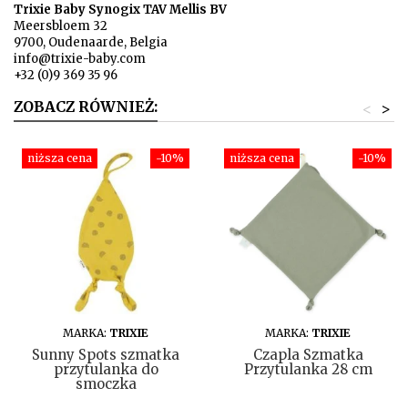
Trixie Baby Synogix TAV Mellis BV
Meersbloem 32
9700, Oudenaarde, Belgia
info@trixie-baby.com
+32 (0)9 369 35 96
ZOBACZ RÓWNIEŻ:
<
>
niższa cena
-10%
niższa cena
-10%
DO KOSZYKA
DO KOSZYKA
MARKA:
TRIXIE
MARKA:
TRIXIE
Sunny Spots szmatka
Czapla Szmatka
przytulanka do
Przytulanka 28 cm
smoczka