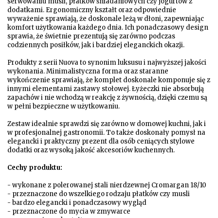
serwowaniu musli, płatków śniadaniowych czy jogurtów z
dodatkami. Ergonomiczny kształt oraz odpowiednie
wyważenie sprawiają, że doskonale leżą w dłoni, zapewniając
komfort użytkowania każdego dnia. Ich ponadczasowy design
sprawia, że świetnie prezentują się zarówno podczas
codziennych posiłków, jak i bardziej eleganckich okazji.
Produkty z serii Nuova to synonim luksusu i najwyższej jakości
wykonania. Minimalistyczna forma oraz staranne
wykończenie sprawiają, że komplet doskonale komponuje się z
innymi elementami zastawy stołowej. Łyżeczki nie absorbują
zapachów i nie wchodzą w reakcję z żywnością, dzięki czemu są
w pełni bezpieczne w użytkowaniu.
Zestaw idealnie sprawdzi się zarówno w domowej kuchni, jak i
w profesjonalnej gastronomii. To także doskonały pomysł na
elegancki i praktyczny prezent dla osób ceniących stylowe
dodatki oraz wysoką jakość akcesoriów kuchennych.
Cechy produktu:
- wykonane z polerowanej stali nierdzewnej Cromargan 18/10
- przeznaczone do wszelkiego rodzaju płatków czy musli
- bardzo elegancki i ponadczasowy wygląd
- przeznaczone do mycia w zmywarce