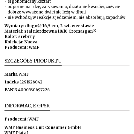
- ergonomiczny kształt
- odporne na rdzę, zarysowania, działanie kwasów, zużycie
- dobrze wyważone, świetnie leżą w dłoni
- nie wchodzą w reakcje z jedzeniem, nie absorbują zapachów
Wymiary: długość 16,5 cm, 2 szt. w zestawie
Materiał: stal nierdzewna 18/10 Cromargan®
Kolor: srebrny
Kolekcja: Nuova
Producent: WMF
SZCZEGÓŁY PRODUKTU
Marka
WMF
Indeks
1291926042
EAN13
4000530697226
INFORMACJE GPSR
Producent
: WMF
WMF Business Unit Consumer GmbH
WMF Platz 1