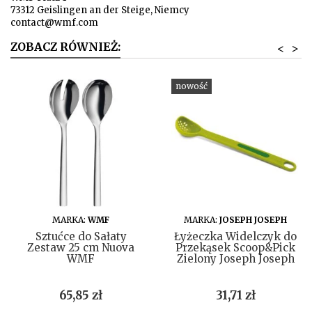
73312 Geislingen an der Steige, Niemcy
contact@wmf.com
ZOBACZ RÓWNIEŻ:
<
>
nowość
DO KOSZYKA
DO KOSZYKA
MARKA:
WMF
MARKA:
JOSEPH JOSEPH
Sztućce do Sałaty
Łyżeczka Widelczyk do
Zestaw 25 cm Nuova
Przekąsek Scoop&Pick
WMF
Zielony Joseph Joseph
Cena
Cena
65,85 zł
31,71 zł