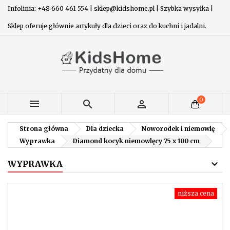
Infolinia: +48 660 461 554 | sklep@kidshome.pl | Szybka wysyłka |
Sklep oferuje głównie artykuły dla dzieci oraz do kuchni i jadalni.
0



Strona główna
Dla dziecka
Noworodek i niemowlę
Wyprawka
Diamond kocyk niemowlęcy 75 x 100 cm
WYPRAWKA
niższa cena