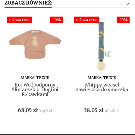
ZOBACZ RÓWNIEŻ:
<
>
niższa cena
-10%
niższa cena
-10%
DO KOSZYKA
DO KOSZYKA
MARKA:
TRIXIE
MARKA:
TRIXIE
Kot Wodoodporny
Whippy weasel
Śliniaczek z Długimi
zawieszka do smoczka
Rękawkami
Cena
Cena
Cena
Cena
68,05 zł
38,05 zł
75,61 zł
42,28 zł
podstawowa
podstawow