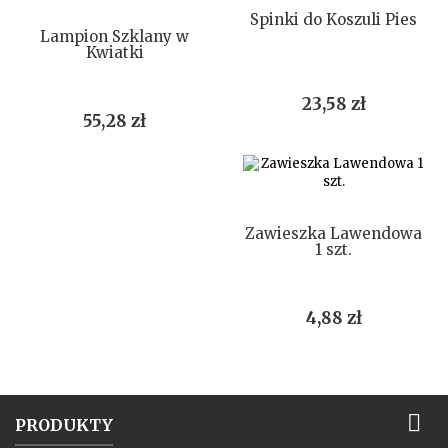
DO KOSZYKA
Spinki do Koszuli Pies
Lampion Szklany w
Kwiatki
Cena
23,58 zł
Cena
55,28 zł
DO KOSZYKA
Zawieszka Lawendowa
1 szt.
Cena
4,88 zł

PRODUKTY