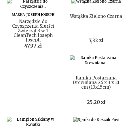
DO KOSZYKA
DO KOSZYKA
MARKA:
JOSEPH JOSEPH
Wstążka Zielono Czarna
Narzędzie do
Czyszczenia Sierści
Zwierząt 3 w 1
CleanTech Joseph
Joseph
Cena
7,32 zł
Cena
47,97 zł
DO KOSZYKA
Ramka Postarzana
Drewniana 26 x 3 x 21
cm (10x15cm)
Cena
25,20 zł
DO KOSZYKA