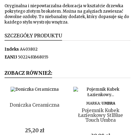
Oryginalna i niepowtarzalna dekoracja w kształcie drzewka
pokrytego złotym brokatem. Można na gałęziach zawieszać
dowolne ozdoby. To niebanalny dodatek, który dopasuje się do
każdego stylu wystroju wnętrza.
SZCZEGÓŁY PRODUKTU
Indeks
A403802
EAN13
5022481668055
ZOBACZ RÓWNIEŻ:
DO KOSZYKA
DO KOSZYKA
MARKA:
UMBRA
Doniczka Ceramiczna
Pojemnik Kubek
Łazienkowy StlBlue
Touch Umbra
Cena
25,20 zł