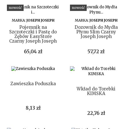
nowość
nowość
DO KOSZYKA
DO KOSZYKA
MARKA:
JOSEPH JOSEPH
MARKA:
JOSEPH JOSEPH
Pojemnik na
Dozownik do Mydła
Szczoteczki i Pastę do
Płynu Slim Czarny
Zębów EasyStore
Joseph Joseph
Czarny Joseph Joseph
Cena
Cena
65,04 zł
57,72 zł
DO KOSZYKA
DO KOSZYKA
Zawieszka Poduszka
Wkład do Torebki
KIMSKA
Cena
8,13 zł
Cena
22,76 zł