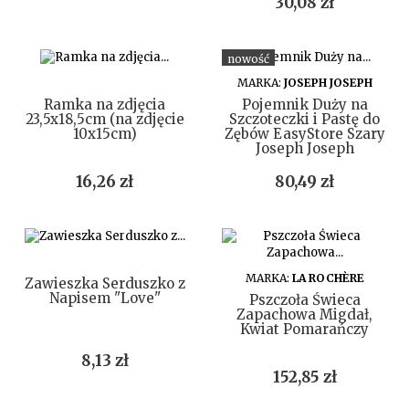
Cena
30,08 zł
nowość
DO KOSZYKA
DO KOSZYKA
MARKA:
JOSEPH JOSEPH
Ramka na zdjęcia
Pojemnik Duży na
23,5x18,5cm (na zdjęcie
Szczoteczki i Pastę do
10x15cm)
Zębów EasyStore Szary
Joseph Joseph
Cena
Cena
16,26 zł
80,49 zł
DO KOSZYKA
DO KOSZYKA
MARKA:
LA ROCHÈRE
Zawieszka Serduszko z
Napisem "Love"
Pszczoła Świeca
Zapachowa Migdał,
Kwiat Pomarańczy
Cena
8,13 zł
Cena
152,85 zł