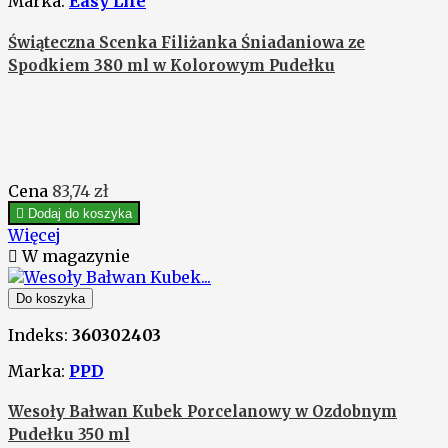
Marka:
Easy Life
Świąteczna Scenka Filiżanka Śniadaniowa ze
Spodkiem 380 ml w Kolorowym Pudełku
Cena
83,74 zł

Dodaj do koszyka
Więcej

W magazynie
Do koszyka
Indeks:
360302403
Marka:
PPD
Wesoły Bałwan Kubek Porcelanowy w Ozdobnym
Pudełku 350 ml