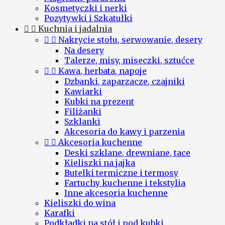
Kosmetyczki i nerki
Pozytywki i Szkatułki


Kuchnia i jadalnia


Nakrycie stołu, serwowanie, desery
Na desery
Talerze, misy, miseczki, sztućce


Kawa, herbata, napoje
Dzbanki, zaparzacze, czajniki
Kawiarki
Kubki na prezent
Filiżanki
Szklanki
Akcesoria do kawy i parzenia


Akcesoria kuchenne
Deski szklane, drewniane, tace
Kieliszki na jajka
Butelki termiczne i termosy
Fartuchy kuchenne i tekstylia
Inne akcesoria kuchenne
Kieliszki do wina
Karafki
Podkładki na stół i pod kubki