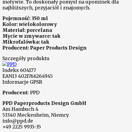
motywie. To doskonały pomysł na upominek dla
najbliższych, przyjaciół i znajomych.
Pojemność: 350 ml
Kolor: wielokolorowy
Materiał: porcelana
Mycie w zmywarce: tak
Mikrofalówka: tak
Producent: Paper Products Design
Szczegóły produktu
Indeks
604177
EAN13
4021766264945
Informacje GPSR
Producent
: PPD
PPD Paperproducts Design GmbH
Am Hambuch 4
53340 Meckenheim, Niemcy
info@ppd.de
+49 2225 9935-35