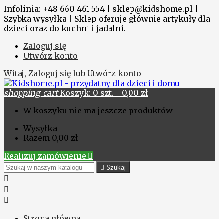
Infolinia: +48 660 461 554 | sklep@kidshome.pl |
Szybka wysyłka | Sklep oferuje głównie artykuły dla
dzieci oraz do kuchni i jadalni.
Zaloguj się
Utwórz konto
Witaj,
Zaloguj się
lub
Utwórz konto
shopping_cart
Koszyk:
0
szt. - 0,00 zł
W koszyku nie ma jeszcze produktów
Wysyłka
Razem
0,00 zł
Realizuj zamówienie


Szukaj



Strona główna