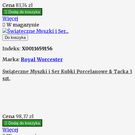
Cena
83,74 zł

Dodaj do koszyka
Więcej

W magazynie
Do koszyka
Indeks:
X0011659156
Marka:
Royal Worcester
Świąteczne Myszki i Ser Kubki Porcelanowe & Tacka 3
szt.
Cena
98,37 zł

Dodaj do koszyka
Więcej