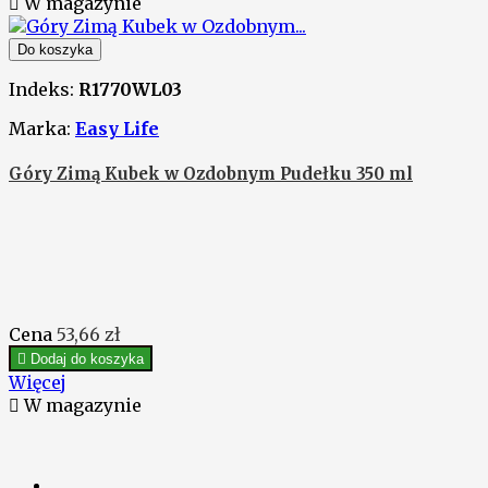

W magazynie
Do koszyka
Indeks:
R1770WL03
Marka:
Easy Life
Góry Zimą Kubek w Ozdobnym Pudełku 350 ml
Cena
53,66 zł

Dodaj do koszyka
Więcej

W magazynie