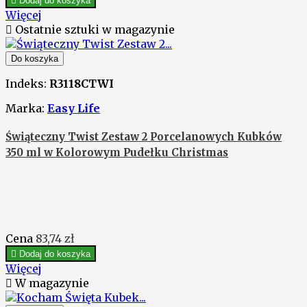

Dodaj do koszyka
Więcej

Ostatnie sztuki w magazynie
Do koszyka
Indeks:
R3118CTWI
Marka:
Easy Life
Świąteczny Twist Zestaw 2 Porcelanowych Kubków
350 ml w Kolorowym Pudełku Christmas
Cena
83,74 zł

Dodaj do koszyka
Więcej

W magazynie