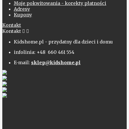
Moje pokwitowania - korekty płatności
Adresy
Kupony
Kontakt
Kontakt


Kidshome.pl - przydatny dla dzieci i domu
infolinia: +48 660 461 554
E-mail:
sklep@kidshome.pl