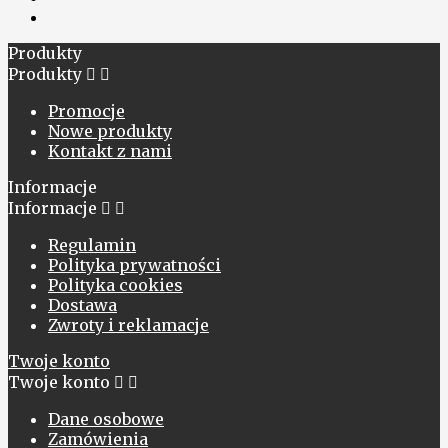
Produkty
Produkty


Promocje
Nowe produkty
Kontakt z nami
Informacje
Informacje


Regulamin
Polityka prywatności
Polityka cookies
Dostawa
Zwroty i reklamacje
Twoje konto
Twoje konto


Dane osobowe
Zamówienia