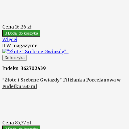
Cena
16,26 zł

Dodaj do koszyka
Więcej

W magazynie
Do koszyka
Indeks:
362702439
"Złote i Srebrne Gwiazdy" Filiżanka Porcelanowa w
Pudełku 550 ml
Cena
85,37 zł