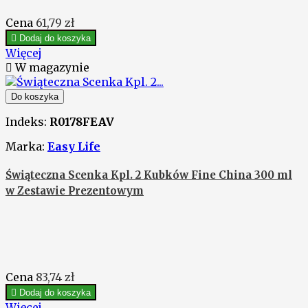
Cena
61,79 zł

Dodaj do koszyka
Więcej

W magazynie
Do koszyka
Indeks:
R0178FEAV
Marka:
Easy Life
Świąteczna Scenka Kpl. 2 Kubków Fine China 300 ml
w Zestawie Prezentowym
Cena
83,74 zł

Dodaj do koszyka
Więcej