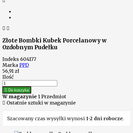



Złote Bombki Kubek Porcelanowy w
Ozdobnym Pudełku
Indeks
604177
Marka
PPD
56,91 zł
Ilość

Do koszyka
W magazynie
1 Przedmiot

Ostatnie sztuki w magazynie
Szacowany czas wysyłki wynosi
1-2 dni robocze
.