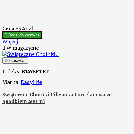
Cena
89,43 zł

Dodaj do koszyka
Więcej

W magazynie
Do koszyka
Indeks:
R1478FTRE
Marka:
EasyLife
Świąteczne Choinki Filiżanka Porcelanowa ze
Spodkiem 400 ml