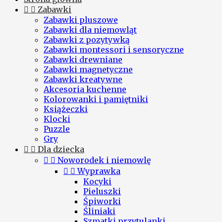


Zabawki
Zabawki pluszowe
Zabawki dla niemowląt
Zabawki z pozytywką
Zabawki montessori i sensoryczne
Zabawki drewniane
Zabawki magnetyczne
Zabawki kreatywne
Akcesoria kuchenne
Kolorowanki i pamiętniki
Książeczki
Klocki
Puzzle
Gry


Dla dziecka


Noworodek i niemowlę


Wyprawka
Kocyki
Pieluszki
Śpiworki
Śliniaki
Szmatki przytulanki